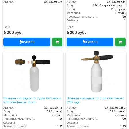
Артикул
25.1520.03-CM
Артикул
25.1520.03-CM
Вход
22х1,5 наружняя резьба
Выход
Форсунка
Материал
Латунь
Производительность (л/мин)
20
Объём, л
1
Цена
Цена
6 200 руб.
6 200 руб.
Купить
Купить
Пенная насадка LS 3 для бытового
Пенная насадка LS 3 для бытового
Portotechnica, Bosh.
COP удл.
Артикул
25.1520.05-PB
Артикул
25.1520.05-CH С
Вход
БРС (папа)
Вход
БРС (папа)
Материал
Латунь
Материал
Латунь
Производительность (л/мин)
20
Производительность (л/мин)
20
Объём, л
1
Объём, л
1
Размер форсунки
1.25
Размер форсунки
1.25