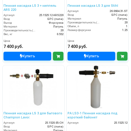
Пенная насадка LS 3 + ниппель
Пенная насадка LS 3 для Stihl
ARS 220
Артикул
26.0604.31-ST
Вход
БРС (папа)
Артикул
25.1525.12 ARS220
Материал
Латунь
Вход
БРС (папа)
Производительность (л/мин)
20
Выход
Форсунка
Объём, л
1
Материал
Латунь
Размер форсунки
1.25
Производительность (л/мин)
20
Вес, кг
0.552
Цена
Цена
7 400 руб.
7 400 руб.
Купить
Купить
Пенная насадка LS 3 для бытового
PA LS3-1 Пенная насадка под
Champion Lavor.
короткий байонет
Артикул
25.1520.05-CH
Артикул
25.1525.12
Вход
БРС (папа)
Материал
Латунь