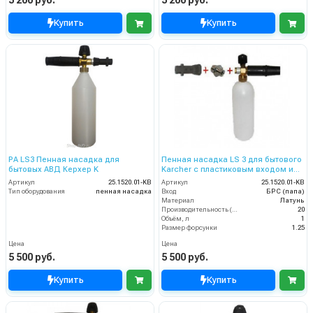
5 200 руб.
5 200 руб.
Купить
Купить
PA LS3 Пенная насадка для
Пенная насадка LS 3 для бытового
бытовых АВД Керхер K
Karcher с пластиковым входом и
латунной резьбой
Артикул
25.1520.01-KB
Артикул
25.1520.01-KB
Тип оборудования
пенная насадка
Вход
БРС (папа)
Материал
Латунь
Производительность (л/мин)
20
Объём, л
1
Размер форсунки
1.25
Цена
Цена
5 500 руб.
5 500 руб.
Купить
Купить