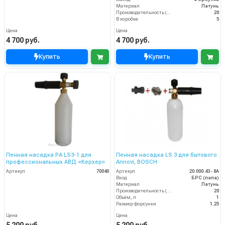
Материал
Латунь
Производительность (л/мин)
20
В коробке
5
Цена
Цена
4 700 руб.
4 700 руб.
Купить
Купить
Пенная насадка PA LS3-1 для
Пенная насадка LS 3 для бытового
профессиональных АВД «Керхер»
Annovi, BOSCH
Артикул
70040
Артикул
20.000.43 - 8A
Вход
БРС (папа)
Материал
Латунь
Производительность (л/мин)
20
Объём, л
1
Размер форсунки
1.25
Цена
Цена