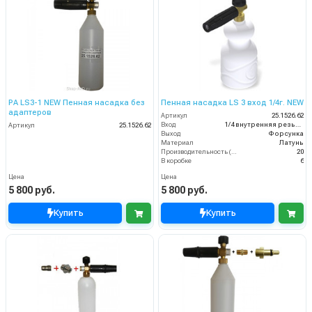
PA LS3-1 NEW Пенная насадка без
Пенная насадка LS 3 вход 1/4г. NEW
адаптеров
Артикул
25.1526.62
Вход
1/4 внутренняя резьба
Артикул
25.1526.62
Выход
Форсунка
Материал
Латунь
Производительность (л/мин)
20
В коробке
6
Цена
Цена
5 800 руб.
5 800 руб.
Купить
Купить