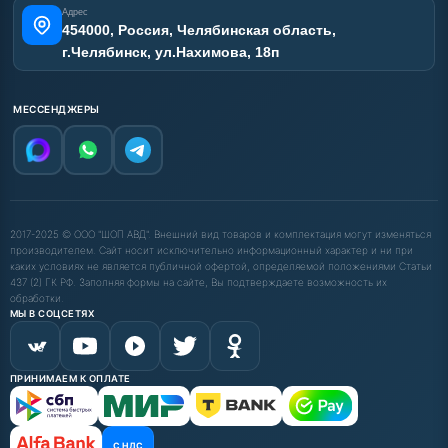
Адрес
454000, Россия, Челябинская область,
г.Челябинск, ул.Нахимова, 18п
МЕССЕНДЖЕРЫ
2017-2025 © ООО "ШОП АВД". Внешний вид товаров и комплектация могут изменяться
производителем. Сайт носит исключительно информационный характер и ни при
каких условиях не является публичной офертой, определяемой положениями Статьи
437 (2) ГК РФ. Заполняя формы на сайте, Вы подтверждаете возможность их
обработки.
МЫ В СОЦСЕТЯХ
ПРИНИМАЕМ К ОПЛАТЕ
С НДС