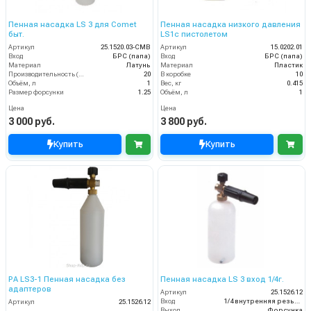
Пенная насадка LS 3 для Comet
Пенная насадка низкого давления
быт.
LS1с пистолетом
Артикул
25.1520.03-CMB
Артикул
15.0202.01
Вход
БРС (папа)
Вход
БРС (папа)
Материал
Латунь
Материал
Пластик
Производительность (л/мин)
20
В коробке
10
Объём, л
1
Вес, кг
0.415
Размер форсунки
1.25
Объём, л
1
Цена
Цена
3 000 руб.
3 800 руб.
Купить
Купить
PA LS3-1 Пенная насадка без
Пенная насадка LS 3 вход 1/4г.
адаптеров
Артикул
25.1526.12
Вход
1/4 внутренняя резьба
Артикул
25.1526.12
Выход
Форсунка