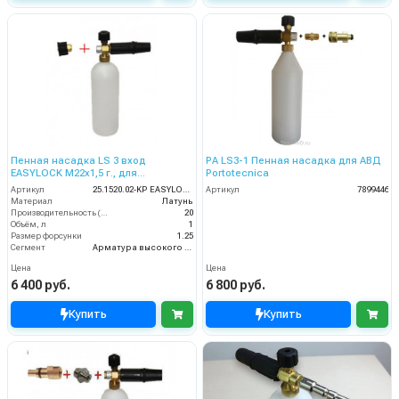
Пенная насадка LS 3 вход
PA LS3-1 Пенная насадка для АВД
EASYLOCK М22х1,5 г., для
Portotecnica
профессионального Karcher
Артикул
25.1520.02-KP EASYLOCK
Артикул
7899446
Материал
Латунь
Производительность (л/мин)
20
Объём, л
1
Размер форсунки
1.25
Сегмент
Арматура высокого давления
Цена
Цена
6 400 руб.
6 800 руб.
Купить
Купить