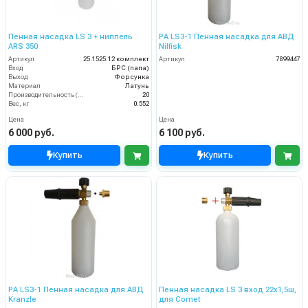
Пенная насадка LS 3 + ниппель
PA LS3-1 Пенная насадка для АВД
ARS 350
Nilfisk
Артикул
25.1525.12 комплект
Артикул
7899447
Вход
БРС (папа)
Выход
Форсунка
Материал
Латунь
Производительность (л/мин)
20
Вес, кг
0.552
Цена
Цена
6 000 руб.
6 100 руб.
Купить
Купить
PA LS3-1 Пенная насадка для АВД
Пенная насадка LS 3 вход 22х1,5ш,
Kranzle
для Comet