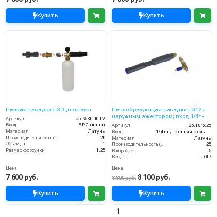
Купить
Купить
Пенная насадка LS 3 для Lavor
Пенообразующая насадка LS12 с
наружным эжектором; вход 1/4г -
Артикул
55.9580.00-LV
3/8ш-ш. (синий)
Вход
БРС (папа)
Артикул
25.1845.25
Материал
Латунь
Вход
1/4 внутренняя резьба
Производительность (л/мин)
20
Материал
Латунь
Объём, л
1
Производительность (л/мин)
25
Размер форсунки
1.25
В коробке
5
Вес, кг
0.617
Цена
Цена
7 600 руб.
8 100 руб.
8 800 руб.
Купить
Купить
1