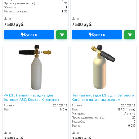
Производительность (л/мин)
20
Объём, л
1
Размер форсунки
1.25
Цена
Цена
7 500 руб.
7 500 руб.
Купить
Купить
PA LS3 Пенная насадка для
Пенная насадка LS 3 для бытового
бытовых АВД Керхер K (латунь)
Karcher с латунным входом
Артикул
25.1527.12
Артикул
25.1527.12
Вес
0,6 кг
Вход
БРС (папа)
Материал
Латунь
Производительность (л/мин)
20
В коробке
5
Вес, кг
0.587
Цена
Цена
7 500 руб.
7 500 руб.