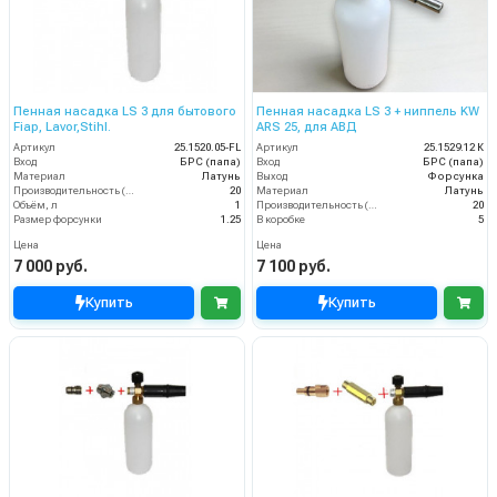
Пенная насадка LS 3 для бытового
Пенная насадка LS 3 + ниппель KW
Fiap, Lavor,Stihl.
ARS 25, для АВД
Артикул
25.1520.05-FL
Артикул
25.1529.12 К
Вход
БРС (папа)
Вход
БРС (папа)
Материал
Латунь
Выход
Форсунка
Производительность (л/мин)
20
Материал
Латунь
Объём, л
1
Производительность (л/мин)
20
Размер форсунки
1.25
В коробке
5
Цена
Цена
7 000 руб.
7 100 руб.
Купить
Купить