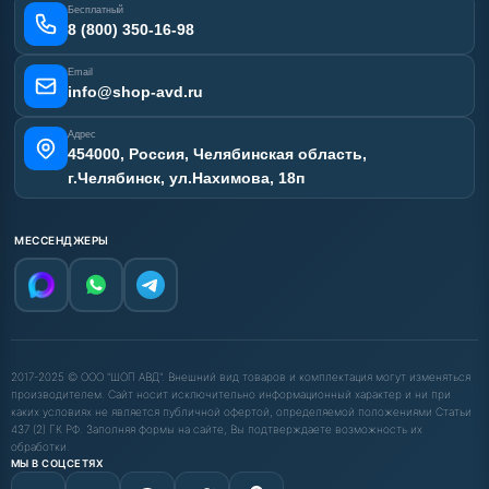
Бесплатный
Карта сайта
8 (800) 350-16-98
Email
info@shop-avd.ru
Адрес
454000, Россия, Челябинская область,
г.Челябинск, ул.Нахимова, 18п
МЕССЕНДЖЕРЫ
2017-2025 © ООО "ШОП АВД". Внешний вид товаров и комплектация могут изменяться
производителем. Сайт носит исключительно информационный характер и ни при
каких условиях не является публичной офертой, определяемой положениями Статьи
437 (2) ГК РФ. Заполняя формы на сайте, Вы подтверждаете возможность их
обработки.
МЫ В СОЦСЕТЯХ