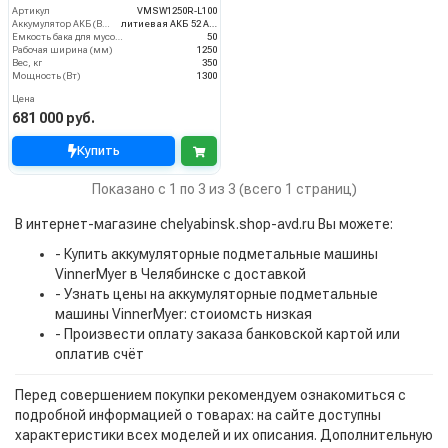
Артикул
VMSW1250R-L100
Аккумулятор АКБ (В/А·ч)
литиевая АКБ 52 Ач С2
Емкость бака для мусора (л)
50
Рабочая ширина (мм)
1250
Вес, кг
350
Мощность (Вт)
1300
Цена
681 000 руб.
Купить
Показано с 1 по 3 из 3 (всего 1 страниц)
В интернет-магазине chelyabinsk.shop-avd.ru Вы можете:
- Купить аккумуляторные подметальные машины
VinnerMyer в Челябинске с доставкой
- Узнать цены на аккумуляторные подметальные
машины VinnerMyer: стоиомсть низкая
- Произвести оплату заказа банковской картой или
оплатив счёт
Перед совершением покупки рекомендуем ознакомиться с
подробной информацией о товарах: на сайте доступны
характеристики всех моделей и их описания. Дополнительную