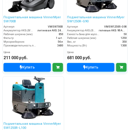
Подметальная машина VinnerMyer
Подметальная машина VinnerMyer
SW700B
SW1250R-G90
Артикул
VMSW700B
Артикул
VMSW1250R-G90
Аккумулятор АКБ (В/А·ч)
литиевая АКБ 24Ач
Аккумулятор АКБ (В/А·ч)
гелевые АКБ 90 Ач С20
Рабочая ширина (мм)
850
Емкость бака для мусора (л)
50
Фильтр
1 шт.
Рабочая ширина (мм)
1250
Мусоросборник
56 л
Вес, кг
350
Производительность по площади (м2/ч)
3400
Мощность (Вт)
1300
Цена
Цена
211 000 руб.
681 000 руб.
Купить
Купить
Подметальная машина VinnerMyer
SW1250R-L100