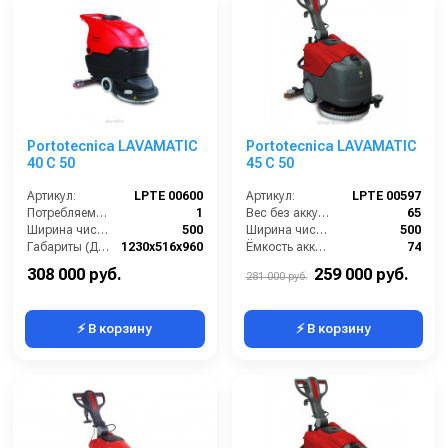
Portotecnica LAVAMATIC
Portotecnica LAVAMATIC
40 C 50
45 C 50
Артикул:
LPTE 00600
Артикул:
LPTЕ 00597
Потребляемая мощность (кВт):
1
Вес без аккумуляторов (кг):
65
Ширина чистки щёток (мм):
500
Ширина чистки щёток (мм):
500
Габариты (ДхШхВ):
1230х516х960
Ёмкость аккумуляторов (Ач):
74
Количество щеток (шт):
1
Габариты (ДхШхВ):
821x576x1220
308 000 руб.
259 000 руб.
281 000 руб.
⚡ В корзину
⚡ В корзину