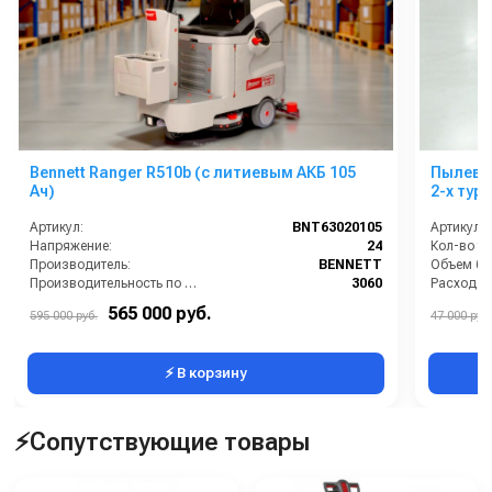
Bennett Ranger R510b (с литиевым АКБ 105
Пылевод
Ач)
2-х тур
Артикул:
BNT63020105
Артикул:
Напряжение:
24
Кол-во ту
Производитель:
BENNETT
Объем бак
Производительность по площади:
3060
Расход во
Рабочая ширина (мм):
510
Материал
565 000 руб.
595 000 руб.
47 000 руб.
Тип машины:
Аккумуляторная
Мощность
⚡ В корзину
⚡Сопутствующие товары