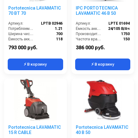
Portotecnica LAVAMATIC
IPC PORTOTECNICA
70 BT 70
LAVAMATIC 46 B 50
Артикул:
LPTB 02946
Артикул:
LPTE 01694
Потребляемая мощность (кВт):
1.21
Ёмкость аккумуляторов (Ач):
24/105 В/Ач
Ширина чистки щёток (мм):
700
Производительность по площади (м2/ч):
1750
Ёмкость аккумуляторов (Ач):
118
Частота вращения щетки (об/мин):
150
Габариты (ДхШхВ):
1210х780х960
Время работы от аккумуляторов (ч):
3
793 000 руб.
386 000 руб.
⚡ В корзину
⚡ В корзину
Portotecnica LAVAMATIC
Portotecnica LAVAMATIC
15 R CABLE
40 B 50