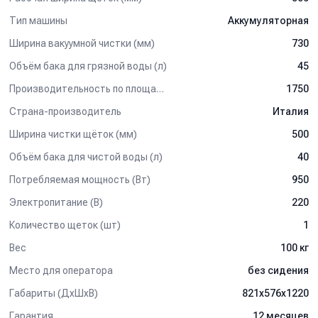
Тип машины
Аккумуляторная
- Поломоечная машина в аккумуляторной версии.
- Аккумуляторы AGM 2х12 В / 74 Ач (C5).
Ширина вакуумной чистки (мм)
730
- Встроенное зарядное устройство.
- Дисковая щетка Ø500 мм.
Объём бака для грязной воды (л)
45
- Всасывающая балка в сборе.
Производительность по площади (м2/ч)
1750
Применение:
Страна-производитель
Италия
Поломоечные машины – идеальный вариант для глубокой
Ширина чистки щёток (мм)
500
чистки и мытья полов в магазинах и складских помещениях,
Объём бака для чистой воды (л)
40
торговых центрах, спортзалах, школах и административных
зданиях, выставочных и концертных залах, офисных зданиях,
Потребляемая мощность (Вт)
950
производственных помещениях, станциях технического
обслуживания автомобилей и т. д., а также для подготовки
Электропитание (В)
220
поверхностей к последующей полировке. Они отлично
Количество щеток (шт)
1
подходят для уборки коврового, кафельного, мраморного и
каменного покрытий, лакированного паркета и покрытого
Вес
100 кг
линолеумом пола.
Место для оператора
без сидения
Габариты (ДхШхВ)
821x576x1220
Гарантия
12 месяцев