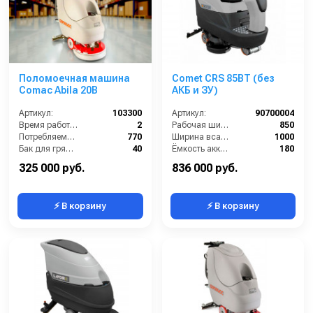
Поломоечная машина
Comet CRS 85BT (без
Comac Abila 20B
АКБ и ЗУ)
Артикул:
103300
Артикул:
90700004
Время работы (ч):
2
Рабочая ширина щеток (мм):
850
Потребляемая мощность (Вт):
770
Ширина всасывающей балки (мм):
1000
Бак для грязной воды (л):
40
Ёмкость аккумуляторов (Ач):
180
Бак для чистой воды (л):
33
Бак для грязной воды (л):
125
325 000 руб.
836 000 руб.
⚡ В корзину
⚡ В корзину