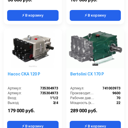
⚡ В корзину
⚡ В корзину
Насос CKA 120 Р
Bertolini CX 170 P
Артикул:
735304973
Артикул:
741003973
Артикул:
735304973
Производительность (л/ч):
9600
Вход:
1'1/2
Рабочее давление (бар):
70
Выход:
3/4
Мощность (кВт):
22
Производитель:
Bertolini
Масса (кг):
24
179 000 руб.
289 000 руб.
⚡ В корзину
⚡ В корзину