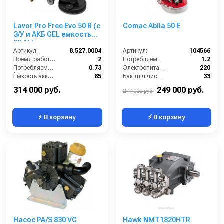
Lavor Pro Free Evo 50 B (с
Comac Abila 50 E
З/У и АКБ GEL емкостью
80 Ah)
Артикул:
8.527.0004
Артикул:
104566
Время работы (ч):
2
Потребляемая мощность (кВт):
1.2
Потребляемая мощность (кВт):
0.73
Электропитание (В):
220
Ёмкость аккумуляторов (Ач):
85
Бак для чистой воды (л):
33
Бак для грязной воды (л):
50
Мощность мотора щетки (Вт):
400
314 000 руб.
249 000 руб.
277 000 руб.
⚡ В корзину
⚡ В корзину
Насос PA/S 830 VC
Hawk NMT1820HTR