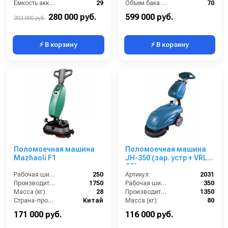
Ёмкость аккумуляторов (Ач):
29
Объем бака для грязной воды, л:
70
Давление прижима щетки (г/см2):
16 кг
Объем бака для чистой воды, л:
70
280 000 руб.
599 000 руб.
303 000 руб.
⚡ В корзину
⚡ В корзину
Поломоечная машина
Поломоечная машина
Mazhaoli F1
JH-350 (зар. устр + VRLA
GEL аккум.)
Рабочая ширина (мм):
250
Артикул:
2031
Производительность по площади (м2/ч):
1750
Рабочая ширина (мм):
350
Масса (кг):
28
Производительность по площади (м2/ч):
1350
Страна-производитель:
Китай
Масса (кг):
80
Страна-производитель:
Китай
171 000 руб.
116 000 руб.