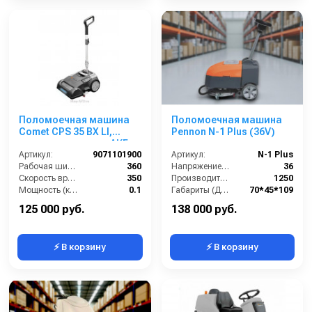
Поломоечная машина
Поломоечная машина
Comet CPS 35 BX LI,
Pennon N-1 Plus (36V)
аккумуляторная с АКБ и
ЗУ
Артикул:
9071101900
Артикул:
N-1 Plus
Рабочая ширина (мм):
360
Напряжение (В):
36
Скорость вращения щётки (об/мин):
350
Производительность по площади (м2/ч):
1250
Мощность (кВт):
0.1
Габариты (ДхШхВ):
70*45*109
Габариты (ДхШхВ):
447x422x1159
Диаметр щетки Ø (мм):
360
125 000 руб.
138 000 руб.
⚡ В корзину
⚡ В корзину