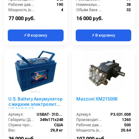
Рабочее давление (бар):
190
Номинальный диаметр принадлежностей (мм):
38
Мощность (кВт):
4
Объём бака (л):
32
Электропитание (В):
380
Разрежение / сила всасывания (мбар):
235
77 000 руб.
16 000 руб.
⚡ В корзину
⚡ В корзину
U.S. Battery Аккумулятор
Mazzoni XM21500R
с жидким электролитом
US 31 DC XC
Артикул:
USBAT- 31DC-XC
Артикул:
P3.031.008
Габариты (ДхШхВ):
349х171х248
Производительность (л/ч):
1260
Страна-производитель:
США
Рабочее давление (бар):
500
Вес:
29,8 кг
Мощность (кВт):
20.64
Масса (кг):
12.4
36 000 руб.
107 000 руб.