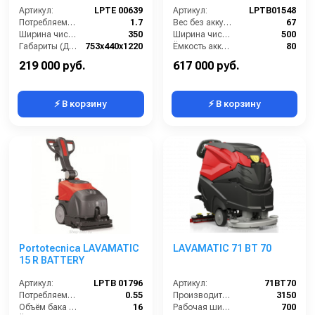
Артикул:
LPTE 00639
Артикул:
LPTB01548
Потребляемая мощность (кВт):
1.7
Вес без аккумуляторов (кг):
67
Ширина чистки щёток (мм):
350
Ширина чистки щёток (мм):
500
Габариты (ДхШхВ):
753х440х1220
Ёмкость аккумуляторов (Ач):
80
Количество щеток (шт):
1
Давление прижима щетки (г/см2):
22
219 000 руб.
617 000 руб.
⚡ В корзину
⚡ В корзину
Portotecnica LAVAMATIC
LAVAMATIC 71 BT 70
15 R BATTERY
Артикул:
LPTB 01796
Артикул:
71BT70
Потребляемая мощность (кВт):
0.55
Производительность (м3/час):
3150
Объём бака для чистой воды (л):
16
Рабочая ширина (мм):
700