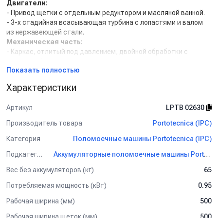
Двигатели:
- Привод щетки с отдельным редуктором и масляной ванной.
- 3-х стадийная всасывающая турбина с лопастями и валом
из нержавеющей стали.
Механическая часть:
- Каркас, отлитый под давлением, двойной обработки с
оцинковкой.
Показать полностью
- Подшипники, защищенные от воздействия влаги.
- Болты и гайки из нержавеющей стали во всех местах
Характеристики
контакта с водой.
Электрическая часть:
Артикул
LPTB 02630
- Легко заменимые карбоновые щетки.
- Панель управления, защищенная от попадания влаги.
Производитель товара
Portotecnica (IPC)
- Электромагнитный клапан, устойчивый к химическим
Категория
Поломоечные машины Portotecnica (IPC)
средствам.
- Уровень заряда батареи выведен на дисплей.
Подкатегория
Аккумуляторные поломоечные машины Portotecnica (IPC)
Элементы конструкции:
- Толстостенные баки из полиэтилена высокой плотности.
Вес без аккумуляторов (кг)
65
- 4-х сторонние влагосборочные лезвия из латекса.
Потребляемая мощность (кВт)
0.95
- Всасывающий и сливной шланги из стойкого полиуретана.
- Маслостойкие колеса.
Рабочая ширина (мм)
500
Комплект поставки:
Рабочая ширина щеток (мм)
500