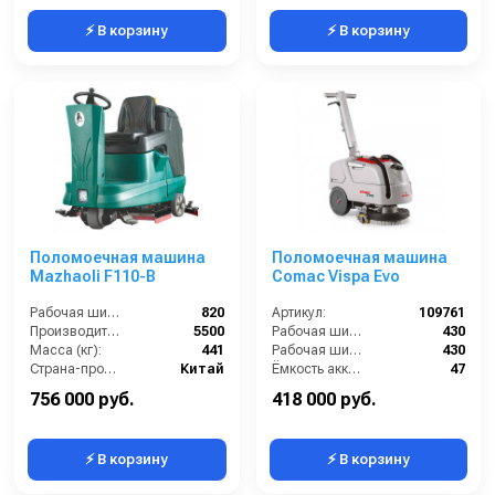
⚡ В корзину
⚡ В корзину
Поломоечная машина
Поломоечная машина
Mazhaoli F110-B
Comac Vispa Evo
Рабочая ширина (мм):
820
Артикул:
109761
Производительность по площади (м2/ч):
5500
Рабочая ширина (мм):
430
Масса (кг):
441
Рабочая ширина щеток (мм):
430
Страна-производитель:
Китай
Ёмкость аккумуляторов (Ач):
47
Габариты (ДхШхВ):
895 × 1215 × 730 мм
756 000 руб.
418 000 руб.
⚡ В корзину
⚡ В корзину