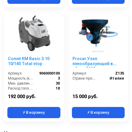
Comet KM Basic 3.10
Procar Узел
10/140 Total stop
пенообразующий в
сборе Z135
Артикул:
9060000100
Артикул:
Z135
Мощность (кВт):
3
Страна-производитель:
Италия
Мин. давление (бар):
30
Расход топлива (кг/ч):
18
Мощность двигателя (лс):
3
192 000 руб.
15 000 руб.
⚡ В корзину
⚡ В корзину