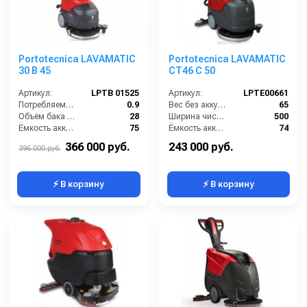
Portotecnica LAVAMATIC
Portotecnica LAVAMATIC
30 B 45
СТ46 C 50
Артикул:
LPTB 01525
Артикул:
LPTE00661
Потребляемая мощность (кВт):
0.9
Вес без аккумуляторов (кг):
65
Объём бака для чистой воды (л):
28
Ширина чистки щёток (мм):
500
Ёмкость аккумуляторов (Ач):
75
Ёмкость аккумуляторов (Ач):
74
Давление прижима щетки (г/см2):
15
Габариты (ДхШхВ):
821x576x1220
366 000 руб.
243 000 руб.
396 000 руб.
⚡ В корзину
⚡ В корзину