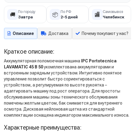
По городу
По РФ
Самовывоз
🚚
📦
🏬
Завтра
2–5 дней
Челябинск
Описание
Доставка
Почему покупают у нас?
Краткое описание:
Аккумуляторная поломоечная машина
IPC Portotecnica
LAVAMATIC 45 B 50
укомплектована аккумуляторами и
встроенным зарядным устройством. Интуитивно понятное
управление позволит быстро сориентироваться с
устройством, а регулируемая по высоте рукоятка –
адаптировать машину под рост оператора. Для простоты
обслуживания машины зоны технического обслуживания
помечены желтым цветом, бак снимается для внутреннего
осмотра. Дисковая нейлоновая щетка из стандартной
комплектации оснащена индикатором максимального износа.
Характерные преимущества: