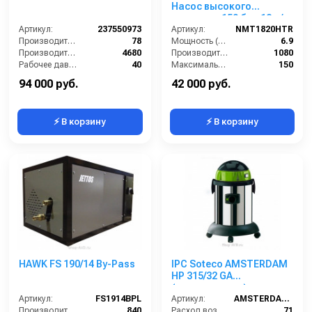
Насос высокого
давления 150 бар 18 л/
Артикул:
237550973
мин
Артикул:
NMT1820HTR
Производительность (л/мин):
78
Мощность (л/с):
6.9
Производительность (л/ч):
4680
Производительность (л/ч):
1080
Рабочее давление (бар):
40
Максимальное давление воды (бар):
150
Мощность (кВт):
6
Объём заливаемого масла (л):
0.7
94 000 руб.
42 000 руб.
⚡ В корзину
⚡ В корзину
HAWK FS 190/14 By-Pass
IPC Soteco AMSTERDAM
HP 315/32 GA
(пылеводосос)
Артикул:
FS1914BPL
Артикул:
AMSTERDAM315/32GA
Производительность (л/ч):
840
Расход воздуха (л/сек):
71