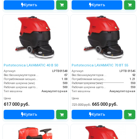
Купить
Купить
Portotecnica LAVAMATIC 40 B 50
Portotecnica LAVAMATIC 70 BT 55
Артикул
LPTB01548
Артикул
LPTB 01549
Вес без аккумуляторов (кг)
67
Вес без аккумуляторов (кг)
92
Потребляемая мощность (кВт)
1.08
Потребляемая мощность (кВт)
1.21
Рабочая ширина (мм)
500
Рабочая ширина (мм)
550
Рабочая ширина щеток (мм)
500
Рабочая ширина щеток (мм)
550
Тип машины
Аккумуляторная
Тип машины
Аккумуляторная
Цена
Цена
617 000 руб.
665 000 руб.
721 000 руб.
Купить
Купить