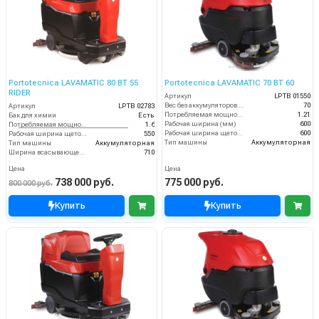
Portotecnica LAVAMATIC 80 BT 55
Portotecnica LAVAMATIC 70 BT 60
RIDER
Артикул
LPTB 01550
Вес без аккумуляторов (кг)
70
Артикул
LPTB 02783
Потребляемая мощность (кВт)
1.21
Бак для химии
Есть
Рабочая ширина (мм)
600
Потребляемая мощность (кВт)
1.6
Рабочая ширина щеток (мм)
600
Рабочая ширина щеток (мм)
550
Тип машины
Аккумуляторная
Тип машины
Аккумуляторная
Ширина всасывающей балки (мм)
710
Цена
Цена
738 000 руб.
775 000 руб.
800 000 руб.
Купить
Купить