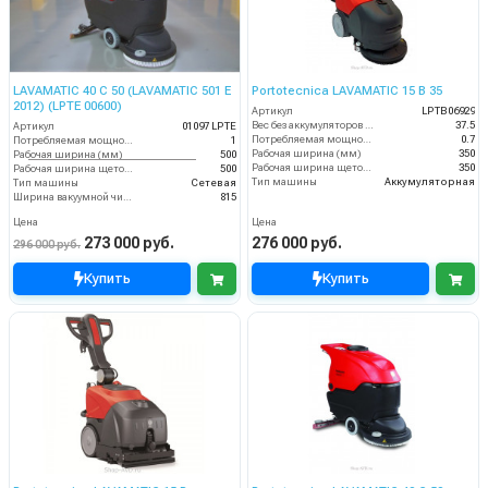
LAVAMATIC 40 C 50 (LAVAMATIC 501 E
Portotecnica LAVAMATIC 15 B 35
2012) (LPTE 00600)
Артикул
LPTB06929
Вес без аккумуляторов (кг)
37.5
Артикул
01097 LPTE
Потребляемая мощность (кВт)
0.7
Потребляемая мощность (кВт)
1
Рабочая ширина (мм)
350
Рабочая ширина (мм)
500
Рабочая ширина щеток (мм)
350
Рабочая ширина щеток (мм)
500
Тип машины
Аккумуляторная
Тип машины
Сетевая
Ширина вакуумной чистки (мм)
815
Цена
Цена
273 000 руб.
276 000 руб.
296 000 руб.
Купить
Купить