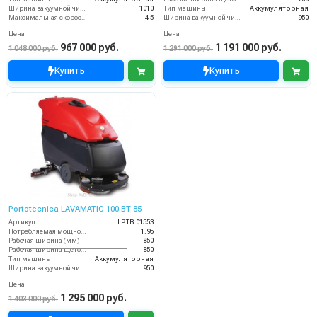
Ширина вакуумной чистки (мм)
1010
Тип машины
Аккумуляторная
Максимальная скорость движения (км/ч)
4.5
Ширина вакуумной чистки (мм)
950
Цена
Цена
967 000 руб.
1 191 000 руб.
1 048 000 руб.
1 291 000 руб.
Купить
Купить
Portotecnica LAVAMATIC 100 BT 85
Артикул
LPTB 01553
Потребляемая мощность (кВт)
1.95
Рабочая ширина (мм)
850
Рабочая ширина щеток (мм)
850
Тип машины
Аккумуляторная
Ширина вакуумной чистки (мм)
950
Цена
1 295 000 руб.
1 403 000 руб.