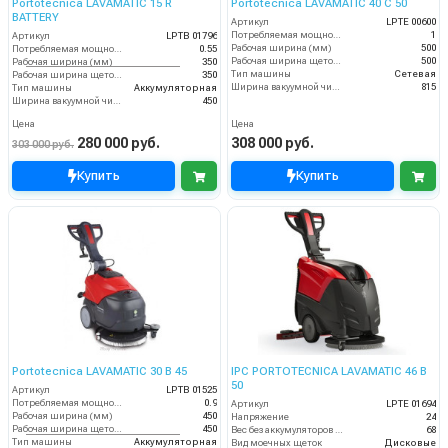
Portotecnica LAVAMATIC 15 R
Portotecnica LAVAMATIC 40 C 50
BATTERY
Артикул
LPTE 00600
Потребляемая мощность (кВт)
1
Артикул
LPTB 01796
Рабочая ширина (мм)
500
Потребляемая мощность (кВт)
0.55
Рабочая ширина щеток (мм)
500
Рабочая ширина (мм)
350
Тип машины
Сетевая
Рабочая ширина щеток (мм)
350
Ширина вакуумной чистки (мм)
815
Тип машины
Аккумуляторная
Ширина вакуумной чистки (мм)
450
Цена
Цена
280 000 руб.
308 000 руб.
303 000 руб.
Купить
Купить
Portotecnica LAVAMATIC 30 B 45
IPC PORTOTECNICA LAVAMATIC 46 B
50
Артикул
LPTB 01525
Потребляемая мощность (кВт)
0.9
Артикул
LPTE 01694
Рабочая ширина (мм)
450
Напряжение
24
Рабочая ширина щеток (мм)
450
Вес без аккумуляторов (кг)
68
Тип машины
Аккумуляторная
Вид моечных щеток
Дисковые