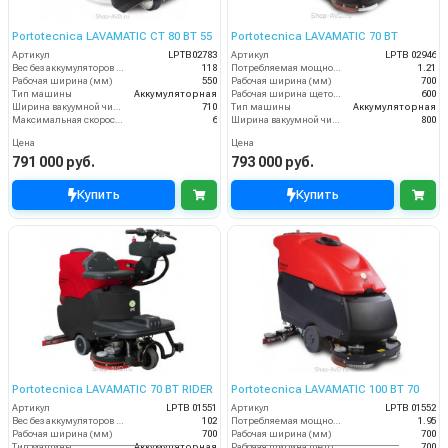
Portotecnica LAVAMATIC CT 80 BT 55
Portotecnica LAVAMATIC 70 BT
Артикул
LPTB02783
Артикул
LPTB 02946
Вес без аккумуляторов (кг)
118
Потребляемая мощность (кВт)
1.21
Рабочая ширина (мм)
550
Рабочая ширина (мм)
700
Тип машины
Аккумуляторная
Рабочая ширина щеток (мм)
600
Ширина вакуумной чистки (мм)
710
Тип машины
Аккумуляторная
Максимальная скорость движения (км/ч)
6
Ширина вакуумной чистки (мм)
800
Цена
Цена
791 000 руб.
793 000 руб.
Купить
Купить
Portotecnica LAVAMATIC 70 BT RIDER
Portotecnica LAVAMATIC 100 BT 70
Артикул
LPTB 01551
Артикул
LPTB 01552
Вес без аккумуляторов (кг)
102
Потребляемая мощность (кВт)
1.95
Рабочая ширина (мм)
700
Рабочая ширина (мм)
700
Тип машины
Аккумуляторная
Рабочая ширина щеток (мм)
700