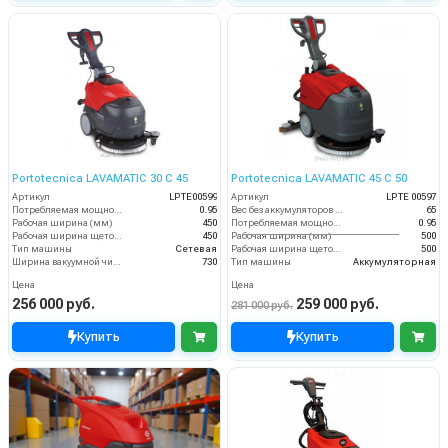
Portotecnica LAVAMATIC 30 С 45
Portotecnica LAVAMATIC 45 C 50
Артикул
LPTE00599
Артикул
LPTЕ 00597
Потребляемая мощность (кВт)
0.95
Вес без аккумуляторов (кг)
65
Рабочая ширина (мм)
450
Потребляемая мощность (кВт)
0.95
Рабочая ширина щеток (мм)
450
Рабочая ширина (мм)
500
Тип машины
Сетевая
Рабочая ширина щеток (мм)
500
Ширина вакуумной чистки (мм)
730
Тип машины
Аккумуляторная
Цена
Цена
256 000 руб.
259 000 руб.
281 000 руб.
Купить
Купить