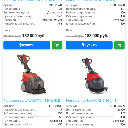
Артикул
LPTB 01744
Артикул
LPTE 00598
Напряжение
36
Потребляемая мощность (кВт)
1.7
Вид моечных щеток
Дисковые
Рабочая ширина (мм)
350
Время работы от аккумуляторов (ч)
0.66
Рабочая ширина щеток (мм)
450
Габариты
758х376х392 мм
Тип машины
Сетевая
Потребляемая мощность (кВт)
0.3
Ширина вакуумной чистки (мм)
450
Цена
Цена
182 000 руб.
183 000 руб.
197 000 руб.
198 000 руб.
Купить
Купить
Portotecnica LAVAMATIC 15 R CABLE
Portotecnica LAVAMATIC 30 C 45
Артикул
LPTE 00639
Артикул
LPTЕ 00599
Потребляемая мощность (кВт)
1.7
Длина кабеля (мм)
20000
Рабочая ширина (мм)
350
Потребляемая мощность (кВт)
1.7
Рабочая ширина щеток (мм)
350
Рабочая ширина щеток (мм)
450
Тип машины
Сетевая
Тип машины
Сетевая
Ширина вакуумной чистки (мм)
450
Ширина всасывающей балки (мм)
550