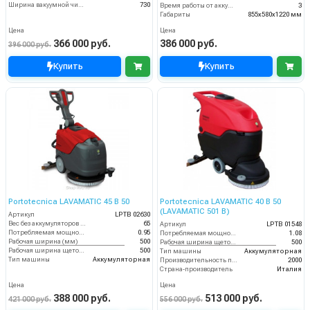
Ширина вакуумной чистки (мм)
730
Время работы от аккумуляторов (ч)
3
Габариты
855х580х1220 мм
Цена
Цена
366 000 руб.
386 000 руб.
396 000 руб.
Купить
Купить
Portotecnica LAVAMATIC 45 B 50
Portotecnica LAVAMATIC 40 B 50
(LAVAMATIC 501 B)
Артикул
LPTB 02630
Вес без аккумуляторов (кг)
65
Артикул
LPTB 01548
Потребляемая мощность (кВт)
0.95
Потребляемая мощность (кВт)
1.08
Рабочая ширина (мм)
500
Рабочая ширина щеток (мм)
500
Рабочая ширина щеток (мм)
500
Тип машины
Аккумуляторная
Тип машины
Аккумуляторная
Производительность по площади (м2/ч)
2000
Страна-производитель
Италия
Цена
Цена
388 000 руб.
513 000 руб.
421 000 руб.
556 000 руб.