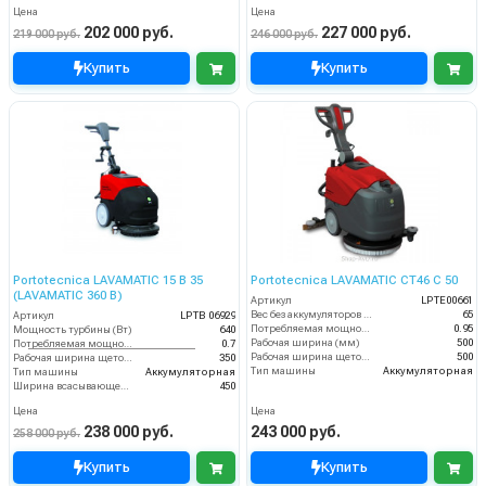
Цена
Цена
202 000 руб.
227 000 руб.
219 000 руб.
246 000 руб.
Купить
Купить
Portotecnica LAVAMATIC 15 B 35
Portotecnica LAVAMATIC СТ46 C 50
(LAVAMATIC 360 B)
Артикул
LPTE00661
Вес без аккумуляторов (кг)
65
Артикул
LPTB 06929
Потребляемая мощность (кВт)
0.95
Мощность турбины (Вт)
640
Рабочая ширина (мм)
500
Потребляемая мощность (кВт)
0.7
Рабочая ширина щеток (мм)
500
Рабочая ширина щеток (мм)
350
Тип машины
Аккумуляторная
Тип машины
Аккумуляторная
Ширина всасывающей балки (мм)
450
Цена
Цена
238 000 руб.
243 000 руб.
258 000 руб.
Купить
Купить