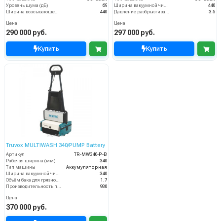
Уровень шума (дБ)
69
Ширина вакуумной чистки (мм)
440
Ширина всасывающей балки (мм)
440
Давление разбрызгивания моющего раствора (бар)
3.5
Цена
Цена
290 000 руб.
297 000 руб.
Купить
Купить
Truvox MULTIWASH 340/PUMP Battery
Артикул
TR-MW340-P-B
Рабочая ширина (мм)
340
Тип машины
Аккумуляторная
Ширина вакуумной чистки (мм)
340
Объём бака для грязной воды (пыли) (л)
1.7
Производительность по площади (м2/ч)
930
Цена
370 000 руб.