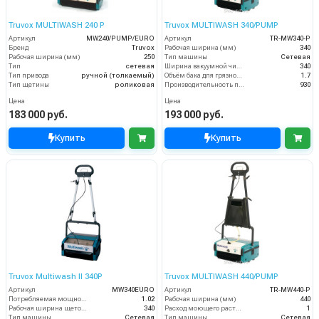
Truvox MULTIWASH 240 P
Truvox MULTIWASH 340/PUMP
Артикул
MW240/PUMP/EURO
Артикул
TR-MW340-P
Бренд
Truvox
Рабочая ширина (мм)
340
Рабочая ширина (мм)
250
Тип машины
Сетевая
Тип
сетевая
Ширина вакуумной чистки (мм)
340
Тип привода
ручной (толкаемый)
Объём бака для грязной воды (пыли) (л)
1.7
Тип щетины
роликовая
Производительность по площади (м2/ч)
930
Цена
Цена
183 000 руб.
193 000 руб.
Купить
Купить
Truvox Multiwash II 340P
Truvox MULTIWASH 440/PUMP
Артикул
MW340EURO
Артикул
TR-MW440-P
Потребляемая мощность (кВт)
1.02
Рабочая ширина (мм)
440
Рабочая ширина щеток (мм)
340
Расход моющего раствора (л/мин)
1
Тип машины
Сетевая
Тип машины
Сетевая