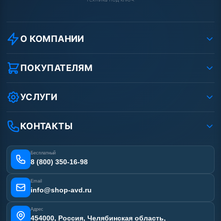
О КОМПАНИИ
О компании
Реквизиты ООО «Шоп АВД»
ПОКУПАТЕЛЯМ
Защита данных клиента
Как заказать?
Условия соглашения
Оплата
УСЛУГИ
Вакансии
Доставка
Ремонт АВД
Рассрочка
Гарантия
Сертификаты
КОНТАКТЫ
Статьи
Лизинг
Наши работы
Получить скидку
Отзывы наших клиентов
Бесплатный
Карта сайта
8 (800) 350-16-98
Email
info@shop-avd.ru
Адрес
454000, Россия, Челябинская область,