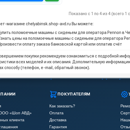
Показано с 1 по 4 из 4 (всего 1
ет-магазине chelyabinsk.shop-avd.ru Вы можете:
Купить поломоечные машины с сиденьем для оператора Pennon в Ч
Узнать цены на поломоечные машины с сиденьем для оператора Pe
Произвести оплату заказа банковской картой или оплатив счёт
овершением покупки рекомендуем ознакомиться с подробной инфор
ристики всех моделей и их описания. Дополнительную информацию
х способу (телефон, e-mail, обратный звонок).
МПАНИИ
ПОКУПАТЕЛЯМ
и
Как заказать?
Ремо
 ООО «Шоп АВД»
Оплата
Сер
нных клиента
Доставка
Наши
оглашения
Гарантия
Отзы