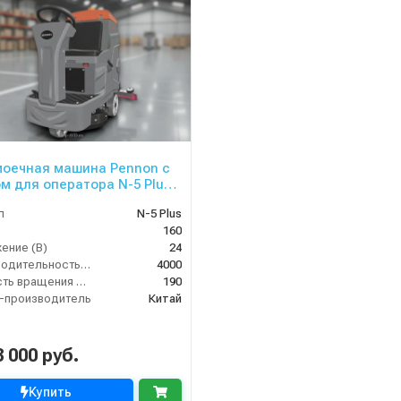
оечная машина Pennon с
м для оператора N-5 Plus
л
N-5 Plus
160
ение (В)
24
Производительность по площади (м2/ч)
4000
Скорость вращения щётки (об/мин)
190
-производитель
Китай
3 000 руб.
Купить