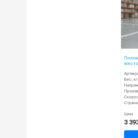
Полом
место
(24V)
Артику
Вес, кг
Напряж
Страна
Цена
3 39