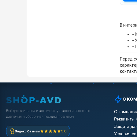
В интерн
- 
- 
- 
Перед с
характе
контакта
О КО
Всё для клининга и автомоек: установки высокого
О компани
давления и уборочная техника под ключ.
Реквизиты
Защита да
5.0
Яндекс Отзывы
Условия с