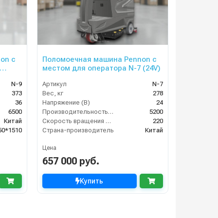
on с
Поломоечная машина Pennon с
местом для оператора N-7 (24V)
N-9
Артикул
N-7
373
Вес, кг
278
36
Напряжение (В)
24
6500
Производительность по площади (м2/ч)
5200
Китай
Скорость вращения щётки (об/мин)
220
50*1510
Страна-производитель
Китай
Цена
657 000 руб.
Купить