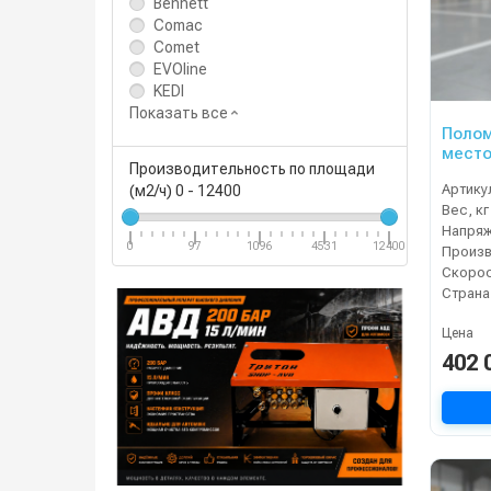
Bennett
Comac
Comet
EVOline
KEDI
Показать все
Полом
место
Производительность по площади
Артику
(м2/ч)
0
-
12400
Вес, кг
Напряж
0
97
1096
4531
12400
Страна
Цена
402 