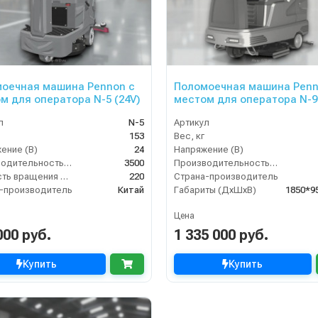
оечная машина Pennon с
Поломоечная машина Penn
м для оператора N-5 (24V)
местом для оператора N-9
(36V))
л
N-5
Артикул
153
Вес, кг
ение (В)
24
Напряжение (В)
Производительность по площади (м2/ч)
3500
Производительность по площади (м2/ч)
Скорость вращения щётки (об/мин)
220
Страна-производитель
-производитель
Китай
Габариты (ДхШхВ)
1850*9
Цена
000 руб.
1 335 000 руб.
Купить
Купить