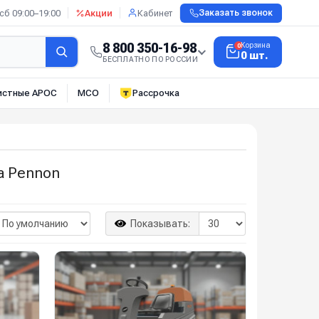
сб 09:00–19:00
Акции
Кабинет
Заказать звонок
8 800 350-16-98
Корзина
0
0 шт.
БЕСПЛАТНО ПО РОССИИ
истные АРОС
МСО
Рассрочка
а Pennon
Показывать: