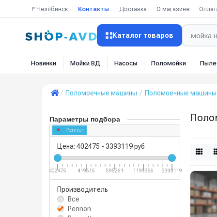
🚩Челябинск
Контакты
Доставка
О магазине
Оплат
Каталог товаров
Новинки
Мойки ВД
Насосы
Поломойки
Пыле
Поломоечные машины
Поломоечные машины 
Поло
Параметры подбора
Pennon
Цена:
402475
-
3393119
руб
402475
419515
595261
1199356
3393119
Производитель
Все
Pennon