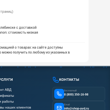
 страниц)
елябинске с доставкой
nnon: стоиомсть низкая
мацией о товарах: на сайте доступны
 можно получить по любому из указанных в
УСЛУГИ
КОНТАКТЫ
нт АВД
Бесплатный
8 (800) 350-16-98
тификаты
 работы
Email
вы наших клиентов
info@shop-avd.ru