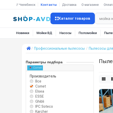
🚩Челябинск
Контакты
Доставка
О магазине
Оплат
Каталог товаров
Новинки
Мойки ВД
Насосы
Поломойки
Пыле
Профессиональные пылесосы
Пылесосы для
Пыле
Параметры подбора
Comet
Производитель
Все
Comet
Elsea
ESSE
Ghibli
IPC Soteco
Karcher