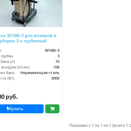
ос BF580-3 для влажной и
 уборки 3-х турбинный
л
BF580-3
 турбин
3
бака (л)
70
 воздуха (л/сек)
106
ал бака
Нержавеющая сталь
ть (Вт)
3000
00 руб.
Купить
Показано с 1 по 1 из 1 (всего 1