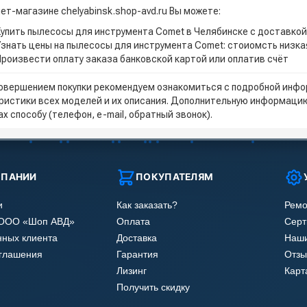
ет-магазине chelyabinsk.shop-avd.ru Вы можете:
Купить пылесосы для инструмента Comet в Челябинске с доставкой
Узнать цены на пылесосы для инструмента Comet: стоиомсть низка
Произвести оплату заказа банковской картой или оплатив счёт
овершением покупки рекомендуем ознакомиться с подробной инфор
ристики всех моделей и их описания. Дополнительную информацию
х способу (телефон, e-mail, обратный звонок).
МПАНИИ
ПОКУПАТЕЛЯМ
и
Как заказать?
Ремо
 ООО «Шоп АВД»
Оплата
Сер
нных клиента
Доставка
Наши
оглашения
Гарантия
Отзы
Лизинг
Карт
Получить скидку