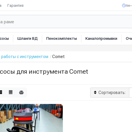
а
Гарантия
пн–
сосы
Шланги ВД
Пенокомплекты
Каналопромывки
Оч
 работы с инструментом
Comet
сосы для инструмента Comet
Сортировать: