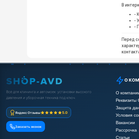
В интерн
- 
- 
- 
Перед с
характе
контакта
О КО
Всё для клининга и автомоек: установки высокого
О компани
давления и уборочная техника под ключ.
Реквизиты
Защита да
5.0
Яндекс Отзывы
Условия с
Вакансии
Заказать звонок
Рассрочка
Статьи