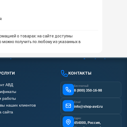
я
мацией о товарах: на сайте доступны
 можно получить по любому из указанных в
УСЛУГИ
КОНТАКТЫ
нт АВД
Бесплатный
8 (800) 350-16-98
тификаты
 работы
Email
вы наших клиентов
info@shop-avd.ru
а сайта
Адрес
454000, Россия,