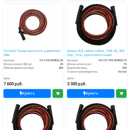
Tornado Рукав высокого давления
Шланг ВД гайка-гайка, 1SN-06, 350
20м
бар, 10 м, однооплеточный
Артикул
CH 1SN 06 M22-20
Артикул
HH CH 1SN 06 M22-10
Длина шланга ВД (м)
20
Длина шланга (м)
10
Рабочее давление (бар)
450
Давление (бар)
350
Страна-производитель
Китай
Цена
Цена
7 600 руб.
3 300 руб.
Купить
Купить