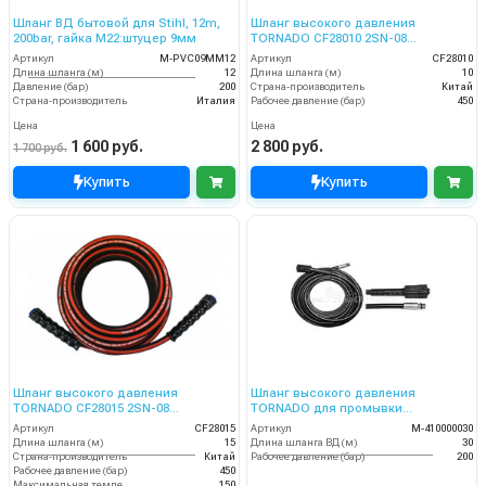
Шланг ВД бытовой для Stihl, 12m,
Шланг высокого давления
200bar, гайка M22:штуцер 9мм
TORNADO CF28010 2SN-08
двухоплёточный 450 бар ГхГ (10 м)
Артикул
M-PVC09MM12
Артикул
CF28010
Длина шланга (м)
12
Длина шланга (м)
10
Давление (бар)
200
Страна-производитель
Китай
Страна-производитель
Италия
Рабочее давление (бар)
450
Цена
Цена
1 600 руб.
2 800 руб.
1 700 руб.
Купить
Купить
Шланг высокого давления
Шланг высокого давления
TORNADO CF28015 2SN-08
TORNADO для промывки
двухоплёточный 450 бар ГхГ (15 м)
канализационных труб DN05 200
Артикул
CF28015
Артикул
M-410000030
бар 30 м
Длина шланга (м)
15
Длина шланга ВД (м)
30
Страна-производитель
Китай
Рабочее давление (бар)
200
Рабочее давление (бар)
450
Максимальная температура воды (°C)
150