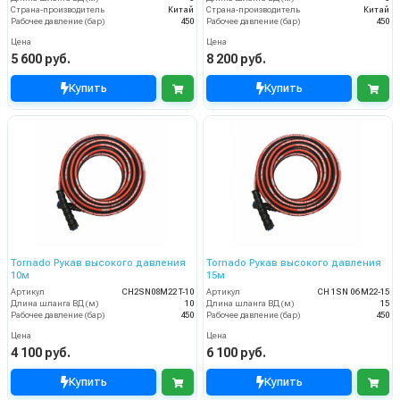
Страна-производитель
Китай
Страна-производитель
Китай
Рабочее давление (бар)
450
Рабочее давление (бар)
450
Цена
Цена
5 600 руб.
8 200 руб.
Купить
Купить
Tornado Рукав высокого давления
Tornado Рукав высокого давления
10м
15м
Артикул
CH2SN08M22 T-10
Артикул
CH 1SN 06 M22-15
Длина шланга ВД (м)
10
Длина шланга ВД (м)
15
Рабочее давление (бар)
450
Рабочее давление (бар)
450
Цена
Цена
4 100 руб.
6 100 руб.
Купить
Купить