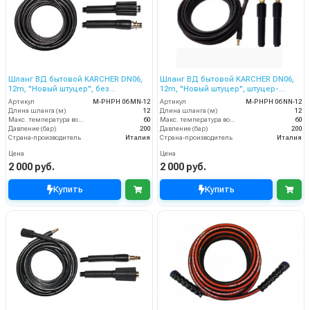
Шланг ВД бытовой KARCHER DN06,
Шланг ВД бытовой KARCHER DN06,
12m, "Новый штуцер", без
12m, "Новый штуцер", штуцер-
подшипника, 60 °C, 200bar,. гайка
штуцер без подшипника, 60 °C,
Артикул
M-PHPH 06 MN-12
Артикул
M-PHPH 06 NN-12
M22:штуцер 8,8
200bar, штуцер8,8:штуцер8,8
Длина шланга (м)
12
Длина шланга (м)
12
Макс. температура воды (°C)
60
Макс. температура воды (°C)
60
Давление (бар)
200
Давление (бар)
200
Страна-производитель
Италия
Страна-производитель
Италия
Цена
Цена
2 000 руб.
2 000 руб.
Купить
Купить