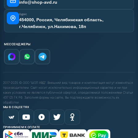
info@shop-avd.ru
Адрес
454000, Россия, Челябинская область,
г.Челябинск, ул.Нахимова, 18п
МЕССЕНДЖЕРЫ
2017-2025 © ООО "ШОП АВД". Внешний вид товаров и комплектация могут изменяться
производителем. Сайт носит исключительно информационный характер и ни при
каких условиях не является публичной офертой, определяемой положениями Статьи
437 (2) ГК РФ. Заполняя формы на сайте, Вы подтверждаете возможность их
обработки.
МЫ В СОЦСЕТЯХ
ПРИНИМАЕМ К ОПЛАТЕ