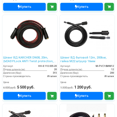
Купить
Купить
Шланг ВД KARCHER DN08, 20m,
Шланг ВД бытовой 12m, 200bar,
2хEASY!Lock ANTI Twist protection,
гайка M22:штуцер 16мм
315bar
Артикул
HH-8.110.035-20
Артикул
M-PVC16MM12
Длина шланга (м)
20
Длина шланга (м)
12
Давление (бар)
315
Давление (бар)
200
Страна-производитель
Италия
Страна-производитель
Италия
Цена
Цена
5 500 руб.
1 200 руб.
6 000 руб.
1 300 руб.
Купить
Купить