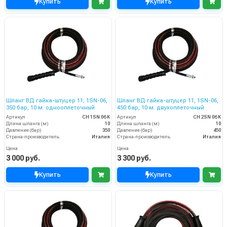
Купить
Купить
Шланг ВД гайка-штуцер 11, 1SN-06,
Шланг ВД гайка-штуцер 11, 1SN-06,
350 бар, 10 м. однооплеточный
450 бар, 10 м. двухоплеточный
Артикул
CH 1SN 06 K
Артикул
CH 2SN 06 K
Длина шланга (м)
10
Длина шланга (м)
10
Давление (бар)
350
Давление (бар)
450
Страна-производитель
Италия
Страна-производитель
Италия
Цена
Цена
3 000 руб.
3 300 руб.
Купить
Купить