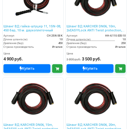
Шланг ВД гайка-штуцер 11, 1SN-08,
Шланг ВД KARCHER DN06, 10m,
450 бар, 10 м. двухоплеточный
2хEASY!Lock ANTI Twist protection,
250bar
Артикул
CH 2SN 08 K
Артикул
HH-6.110.035-10
Длина шланга (м)
10
Длина шланга (м)
10
Давление (бар)
450
Давление (бар)
250
Страна-производитель
Италия
Страна-производитель
Италия
Цена
Цена
4 900 руб.
3 500 руб.
3 800 руб.
Купить
Купить
Шланг ВД KARCHER DN06, 15m,
Шланг ВД KARCHER DN06, 20m,
2хEASY!Lock ANTI Twist protection,
2хEASY!Lock ANTI Twist protection,