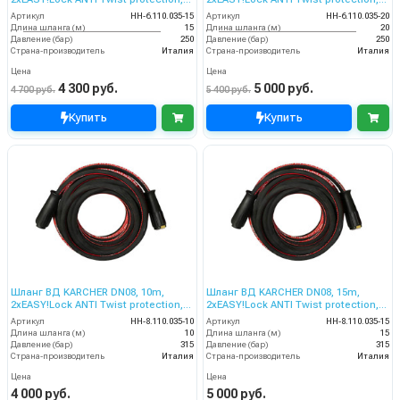
250bar
250bar
Артикул
HH-6.110.035-15
Артикул
HH-6.110.035-20
Длина шланга (м)
15
Длина шланга (м)
20
Давление (бар)
250
Давление (бар)
250
Страна-производитель
Италия
Страна-производитель
Италия
Цена
Цена
4 300 руб.
5 000 руб.
4 700 руб.
5 400 руб.
Купить
Купить
Шланг ВД KARCHER DN08, 10m,
Шланг ВД KARCHER DN08, 15m,
2хEASY!Lock ANTI Twist protection,
2хEASY!Lock ANTI Twist protection,
315bar
315bar
Артикул
HH-8.110.035-10
Артикул
HH-8.110.035-15
Длина шланга (м)
10
Длина шланга (м)
15
Давление (бар)
315
Давление (бар)
315
Страна-производитель
Италия
Страна-производитель
Италия
Цена
Цена
4 000 руб.
5 000 руб.