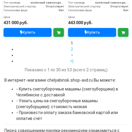
Тип привода
колёсный самоходный
Тип привода
колёсный самоходный
Электрический стартер
Отсутствует
Электрический стартер
Отсутствует
Галогеновая фара
Нет
Галогеновая фара
Нет
Цена
Цена
431 000 руб.
443 000 руб.
Купить
Купить
1
2
>
>|
Показано с 1 по 30 из 53 (всего 2 страниц)
В интернет-магазине chelyabinsk.shop-avd.ru Вы можете:
- Купить снегоуборочные машины (снегоуборщики) в
Челябинске с доставкой
- Узнать цены на снегоуборочные машины
(снегоуборщики): стоиомсть низкая
- Произвести оплату заказа банковской картой или
оплатив счёт
Перед совершением покупки рекомендуем ознакомиться с