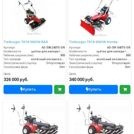
Tielburger TK18 SNOW B&S
Tielburger TK18 SNOW Honda
Артикул
AD-390-240TS-SN
Артикул
AD-391-040TS-SN
Особенности
щётка для наледи / нож-отвал для снега / цепи на колёса
Особенности
щётка для наледи / нож-отвал для снега / цепи на колёса
Рабочая ширина (мм)
800
Рабочая ширина (мм)
800
Тип привода
колёсный несамоходный
Тип привода
колёсный несамоходный
Электрический стартер
Отсутствует
Электрический стартер
Отсутствует
Галогеновая фара
Нет
Галогеновая фара
Нет
Цена
Цена
326 000 руб.
340 000 руб.
Купить
Купить