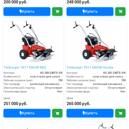
200 000 руб.
248 000 руб.
Купить
Купить
Tielburger TK17 SNOW B&S
Tielburger TK17 SNOW Honda
Артикул
AD-380-240TS-SN
Артикул
AD-381-240TS-SN
Особенности
нож-отвал для снега / цепи на колёса
Особенности
нож-отвал для снега / цепи на колёса
Рабочая ширина (мм)
700
Рабочая ширина (мм)
700
Тип привода
колёсный несамоходный
Тип привода
колёсный несамоходный
Электрический стартер
Отсутствует
Электрический стартер
Отсутствует
Галогеновая фара
Нет
Галогеновая фара
Нет
Цена
Цена
251 000 руб.
265 000 руб.
Купить
Купить