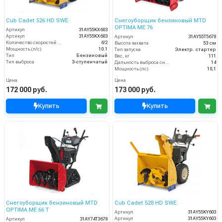
Cub Cadet 526 HD SWE
Снегоуборщик бензиновый MTD
OPTIMA ME 76
Артикул
31AY55KX603
Артикул
31AY55KX603
Артикул
31AY55T5678
Количество скоростей (вперед/назад)
6/2
Высота захвата
53 см
Мощность (л/с)
10.1
Тип запуска
Электр. стартер
Тип
Бензиновый
Вес, кг
111
Тип выброса
3-ступенчатый
Дальность выброса снега (м)
14
Мощность (лс)
10,1
Цена
Цена
172 000 руб.
173 000 руб.
Купить
Купить
Снегоуборщик бензиновый MTD
Cub Cadet 528 HD SWE
OPTIMA ME 66 T
Артикул
31AY55KY603
Артикул
31AY55KY603
Артикул
31AY74T3678