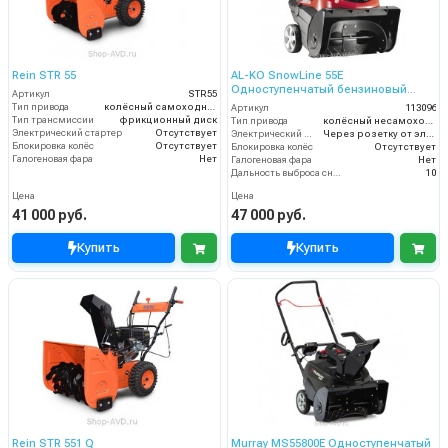
Rein STR 55
AL-KO SnowLine 55E
Одноступенчатый бензиновый
Артикул
STR55
снегоуборщик
Тип привода
колёсный самоходный
Артикул
113096
Тип трансмиссии
фрикционный диск
Тип привода
колёсный несамоходный
Электрический стартер
Отсутствует
Электрический стартер
Через розетку от электросети
Блокировка колёс
Отсутствует
Блокировка колёс
Отсутствует
Галогеновая фара
Нет
Галогеновая фара
Нет
Дальность выброса снега (м)
10
Цена
Цена
41 000 руб.
47 000 руб.
Купить
Купить
Rein STR 551 Q
Murray MS55800E Одноступенчатый