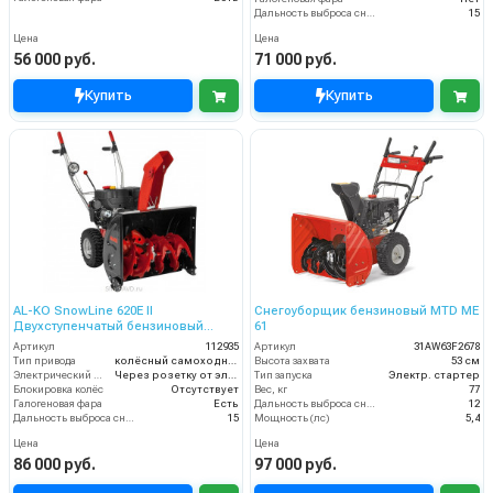
Дальность выброса снега (м)
15
Цена
Цена
56 000 руб.
71 000 руб.
Купить
Купить
AL-KO SnowLine 620E II
Снегоуборщик бензиновый MTD ME
Двухступенчатый бензиновый
61
снегоуборщик
Артикул
112935
Артикул
31AW63F2678
Тип привода
колёсный самоходный
Высота захвата
53 см
Электрический стартер
Через розетку от электросети
Тип запуска
Электр. стартер
Блокировка колёс
Отсутствует
Вес, кг
77
Галогеновая фара
Есть
Дальность выброса снега (м)
12
Дальность выброса снега (м)
15
Мощность (лс)
5,4
Цена
Цена
86 000 руб.
97 000 руб.