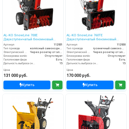
AL-KO SnowLine 700E
AL-KO SnowLine 760TE
Двухступенчатый бензиновый
Двухступенчатый бензиновый
снегоуборщик
снегоуборщик
Артикул
112931
Артикул
112930
Тип привода
колёсный самоходный
Тип привода
гусеничный самоходный
Электрический стартер
Через розетку от электросети
Электрический стартер
Через розетку от электросети
Блокировка колёс
Отсутствует
Блокировка колёс
Отсутствует
Галогеновая фара
Есть
Галогеновая фара
Есть
Дальность выброса снега (м)
15
Дальность выброса снега (м)
15
Цена
Цена
131 000 руб.
170 000 руб.
Купить
Купить