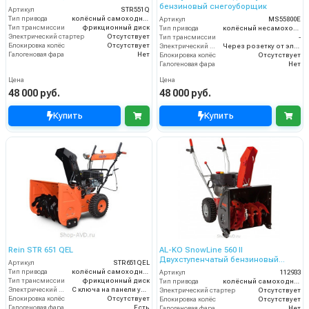
бензиновый снегоуборщик
Артикул
STR551Q
Тип привода
колёсный самоходный
Артикул
MS55800E
Тип трансмиссии
фрикционный диск
Тип привода
колёсный несамоходный
Электрический стартер
Отсутствует
Тип трансмиссии
-
Блокировка колёс
Отсутствует
Электрический стартер
Через розетку от электросети
Галогеновая фара
Нет
Блокировка колёс
Отсутствует
Галогеновая фара
Нет
Цена
Цена
48 000 руб.
48 000 руб.
Купить
Купить
Rein STR 651 QEL
AL-KO SnowLine 560 II
Двухступенчатый бензиновый
Артикул
STR651QEL
снегоуборщик
Тип привода
колёсный самоходный
Артикул
112933
Тип трансмиссии
фрикционный диск
Тип привода
колёсный самоходный
Электрический стартер
С ключа на панели управления
Электрический стартер
Отсутствует
Блокировка колёс
Отсутствует
Блокировка колёс
Отсутствует
Галогеновая фара
Есть
Галогеновая фара
Нет