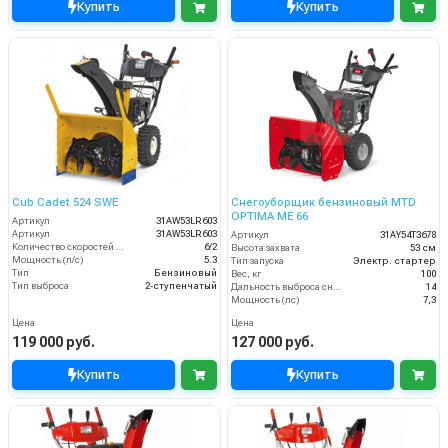
Купить
Купить
Cub Cadet 524 SWE
Снегоуборщик бензиновый MTD
OPTIMA ME 66
Артикул
31AW53LR603
Артикул
31AW53LR603
Артикул
31AY54T3678
Количество скоростей (вперед/назад)
6/2
Высота захвата
53 см
Мощность (л/с)
5.3
Тип запуска
Электр. стартер
Тип
Бензиновый
Вес, кг
100
Тип выброса
2-ступенчатый
Дальность выброса снега (м)
14
Мощность (лс)
7,3
Цена
Цена
119 000 руб.
127 000 руб.
Купить
Купить