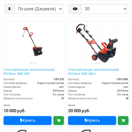
Снегоуборщик электрический
Снегоуборщик электрический
EVOline SBE 330
EVOline SBE 460 L
Артикул
SBE330
Артикул
SBE460L
Система выброса
Одноступенчатая
Система выброса
Одноступенчатая
Самоходный
нет
Самоходный
нет
Бренд
EVOline
Бренд
EVOline
Тип питания
От сети
Тип питания
От сети
Ширина очистки (см)
33
Ширина очистки (см)
46
Цена
Цена
10 000 руб.
20 000 руб.
Купить
Купить