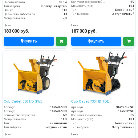
Количество скоростей (вперед/назад)
6/2
Высота захвата
53 см
Мощность (л/с)
10.1
Тип запуска
Электр. стартер
Тип
Бензиновый
Вес, кг
110
Тип выброса
3-ступенчатый
Дальность выброса снега (м)
14
Мощность (лс)
7,3
Цена
Цена
183 000 руб.
187 000 руб.
Купить
Купить
Cub Cadet 530 HD SWE
Cub Cadet 730 HD TDE
Артикул
31AY57KZ603
Артикул
31AY77KZ603
Артикул
31AY57KZ603
Артикул
31AY55KY603
Количество скоростей (вперед/назад)
6/2
Количество скоростей (вперед/назад)
6/2
Мощность (л/с)
11.3
Мощность (л/с)
10.1
Тип
Бензиновый
Тип
Бензиновый
Тип выброса
3-ступенчатый
Тип выброса
3-ступенчатый
Цена
Цена