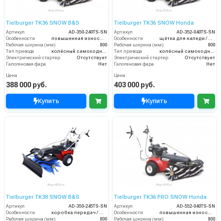
Tielburger TK36 SNOW B&S
Tielburger TK36 SNOW Honda
Артикул
AD-350-240TS-SN
Артикул
AD-352-040TS-SN
Особенности
повышенная износостойкость / щётка для наледи / нож-отвал для снега / цепи на колёса
Особенности
щётка для наледи / нож-отвал для снега / цепи на колёса
Рабочая ширина (мм)
800
Рабочая ширина (мм)
800
Тип привода
колёсный самоходный
Тип привода
колёсный самоходный
Электрический стартер
Отсутствует
Электрический стартер
Отсутствует
Галогеновая фара
Нет
Галогеновая фара
Нет
Цена
Цена
388 000 руб.
403 000 руб.
Купить
Купить
Tielburger TK38 SNOW B&S
Tielburger TK36 PRO SNOW Honda
Артикул
AD-350-245TS-SN
Артикул
AD-552-040TS-SN
Особенности
коробка передач / щётка для наледи / нож-отвал для снега / цепи на колёса
Особенности
повышенная износостойкость / щётка для наледи / нож-отвал для снега / цепи на колёса
Рабочая ширина (мм)
800
Рабочая ширина (мм)
800