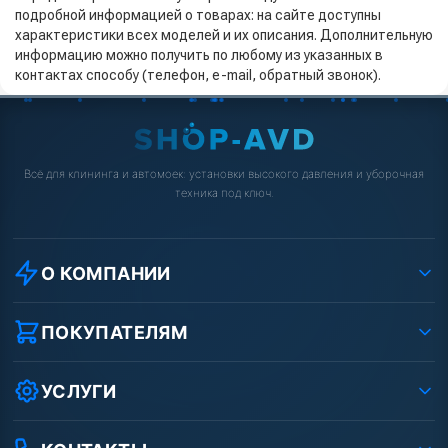
подробной информацией о товарах: на сайте доступны
характеристики всех моделей и их описания. Дополнительную
информацию можно получить по любому из указанных в
контактах способу (телефон, e-mail, обратный звонок).
Всё для клининга и автомоек: установки высокого давления и уборочная
техника под ключ.
О КОМПАНИИ
О компании
Реквизиты ООО «Шоп АВД»
ПОКУПАТЕЛЯМ
Защита данных клиента
Как заказать?
Условия соглашения
Оплата
УСЛУГИ
Вакансии
Доставка
Ремонт АВД
Рассрочка
Гарантия
Сертификаты