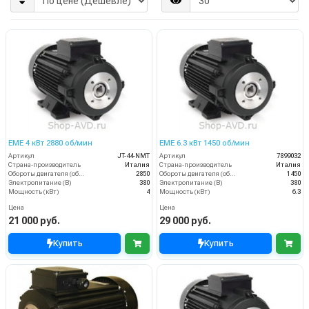
EME 4 кВт 2880 об/мин
EME 6.3 кВт 1450 об/мин
Артикул
JT-44-NMT
Артикул
7899032
Страна-производитель
Италия
Страна-производитель
Италия
Обороты двигателя (об/мин)
2850
Обороты двигателя (об/мин)
1450
Электропитание (В)
380
Электропитание (В)
380
Мощность (кВт)
4
Мощность (кВт)
6.3
Цена
Цена
21 000 руб.
29 000 руб.
Купить
Купить