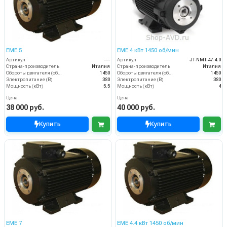
EME 5
EME 4 кВт 1450 об/мин
Артикул
----
Артикул
JT-NMT-47-4.0
Страна-производитель
Италия
Страна-производитель
Италия
Обороты двигателя (об/мин)
1450
Обороты двигателя (об/мин)
1450
Электропитание (В)
380
Электропитание (В)
380
Мощность (кВт)
5.5
Мощность (кВт)
4
Цена
Цена
38 000 руб.
40 000 руб.
Купить
Купить
EME 7
EME 4.4 кВт 1450 об/мин