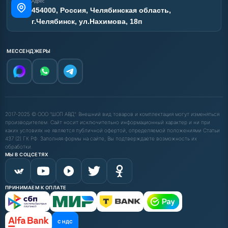
Адрес
454000, Россия, Челябинская область,
г.Челябинск, ул.Нахимова, 18п
МЕССЕНДЖЕРЫ
2017-2025 © ООО "ШОП АВД". Внешний вид товаров и комплектация могут изменяться
производителем. Сайт носит исключительно информационный характер и ни при
каких условиях не является публичной офертой, определяемой положениями Статьи
437 (2) ГК РФ. Заполняя формы на сайте, Вы подтверждаете возможность их
обработки.
МЫ В СОЦСЕТЯХ
ПРИНИМАЕМ К ОПЛАТЕ
С НДС