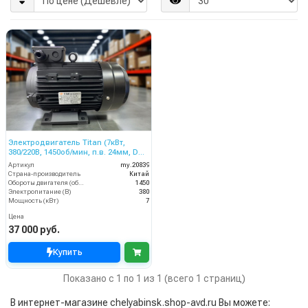
Электродвигатель Titan (7кВт,
380/220В, 1450об/мин, п.в. 24мм, Dфл
87/61мм, H112L)
Артикул
my.20839
Страна-производитель
Китай
Обороты двигателя (об/мин)
1450
Электропитание (В)
380
Мощность (кВт)
7
Цена
37 000 руб.
Купить
Показано с 1 по 1 из 1 (всего 1 страниц)
В интернет-магазине chelyabinsk.shop-avd.ru Вы можете: