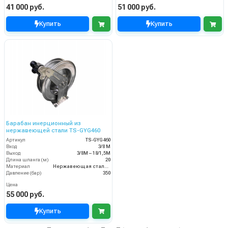
41 000 руб.
51 000 руб.
Купить
Купить
Барабан инерционный из
нержавеющей стали TS-GYG460
Артикул
TS-GYG460
Вход
3/8 М
Выход
3/8М – 18/1,5М
Длина шланга (м)
20
Материал
Нержавеющая сталь 304 (пищевая)
Давление (бар)
350
Цена
55 000 руб.
Купить