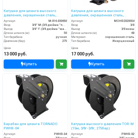
Катушка для шланга высокого
Катушка для шланга высокого
давления, окрашенная сталь,
давления, окрашенная сталь,
вместимость 3/8 50m, 275bar,
вместимость 3/8 60m, 275bar,
Артикул
M-016.030650
Артикул
MOHR2020004
3/8внеш-3/8внут
3/8внеш
Вход
3/8" M (3/8 дюйма "папа")
Вход
3/8
Выход
3/8" F (3/8 дюйма "мама")
Выход
3/8 внеш
Длина шланга (м)
50
Длина шланга (м)
60
Тип барабана
ручная
Материал
окрашенная сталь
Давление (бар)
275
Тип барабана
Инерционный
Цена
Цена
13 000 руб.
17 000 руб.
Купить
Купить
Барабан для шланга TORNADO
Катушка высокого давления TOR-M
PWHR-04
(15м, 3/8г-3/8г, 275бар)
Артикул
PWHR-04
Артикул
PWHR-02