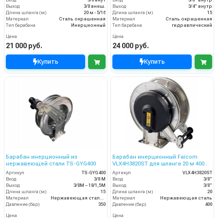
Вход
3/8 внут
Вход
3/8" внутр
Выход
3/8 внеш.
Выход
3/4" внутр
Длина шланга (м)
20 м - 5/16
Длина шланга (м)
15
Материал
Сталь окрашенная
Материал
Сталь окрашенная
Тип барабана
Инерционный
Тип барабана
гидравлический
Цена
Цена
21 000 руб.
24 000 руб.
Купить
Купить
Барабан инерционный из
Барабан инерционный Faicom
нержавеющей стали TS-GYG400
VLX4H3820ST для шланга 20 м 400
бар
Артикул
TS-GYG400
Артикул
VLX4H3820ST
Вход
3/8 М
Вход
3/8"
Выход
3/8М – 18/1,5М
Выход
3/8"
Длина шланга (м)
15
Длина шланга (м)
20
Материал
Нержавеющая сталь 304 (пищевая)
Материал
Нержавеющая сталь
Давление (бар)
350
Давление (бар)
400
Цена
Цена