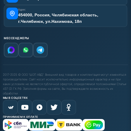
Адрес
454000, Россия, Челябинская область,
г.Челябинск, ул.Нахимова, 18п
МЕССЕНДЖЕРЫ
2017-2025 © ООО "ШОП АВД". Внешний вид товаров и комплектация могут изменяться
производителем. Сайт носит исключительно информационный характер и ни при
каких условиях не является публичной офертой, определяемой положениями Статьи
437 (2) ГК РФ. Заполняя формы на сайте, Вы подтверждаете возможность их
обработки.
МЫ В СОЦСЕТЯХ
ПРИНИМАЕМ К ОПЛАТЕ