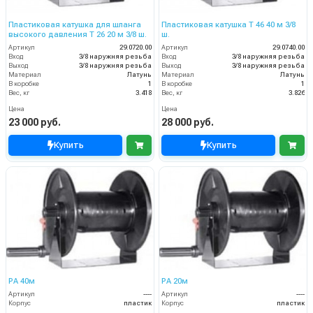
Пластиковая катушка для шланга
Пластиковая катушка T 46 40 м 3/8
высокого давления T 26 20 м 3/8 ш.
ш.
Артикул
29.0720.00
Артикул
29.0740.00
Вход
3/8 наружняя резьба
Вход
3/8 наружняя резьба
Выход
3/8 наружняя резьба
Выход
3/8 наружняя резьба
Материал
Латунь
Материал
Латунь
В коробке
1
В коробке
1
Вес, кг
3.418
Вес, кг
3.826
Цена
Цена
23 000 руб.
28 000 руб.
Купить
Купить
PA 40м
PA 20м
Артикул
----
Артикул
----
Корпус
пластик
Корпус
пластик