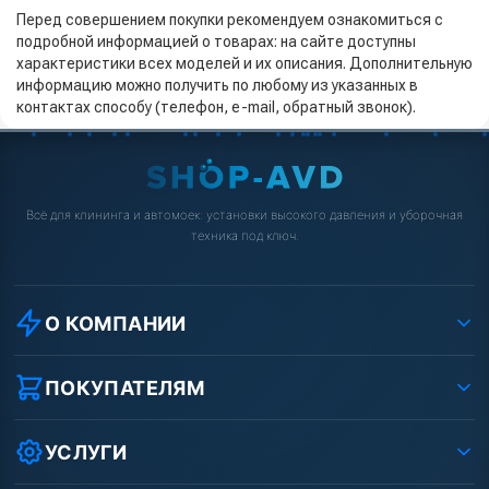
Перед совершением покупки рекомендуем ознакомиться с
подробной информацией о товарах: на сайте доступны
характеристики всех моделей и их описания. Дополнительную
информацию можно получить по любому из указанных в
контактах способу (телефон, e-mail, обратный звонок).
Всё для клининга и автомоек: установки высокого давления и уборочная
техника под ключ.
О КОМПАНИИ
О компании
Реквизиты ООО «Шоп АВД»
ПОКУПАТЕЛЯМ
Защита данных клиента
Как заказать?
Условия соглашения
Оплата
УСЛУГИ
Вакансии
Доставка
Ремонт АВД