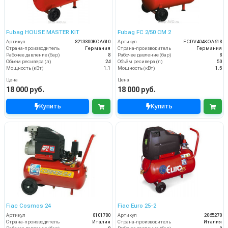
Fubag HOUSE MASTER KIT
Fubag FC 2/50 CM 2
Артикул
8213800KOA610
Артикул
FCDV404KOA618
Страна-производитель
Германия
Страна-производитель
Германия
Рабочее давление (бар)
8
Рабочее давление (бар)
8
Объём ресивера (л)
24
Объём ресивера (л)
50
Мощность (кВт)
1.1
Мощность (кВт)
1.5
Цена
Цена
18 000 руб.
18 000 руб.
Купить
Купить
Fiac Cosmos 24
Fiac Euro 25-2
Артикул
8101780
Артикул
2065270
Страна-производитель
Италия
Страна-производитель
Италия