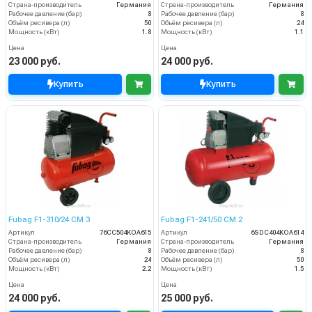
Страна-производитель
Германия
Страна-производитель
Германия
Рабочее давление (бар)
8
Рабочее давление (бар)
8
Объём ресивера (л)
50
Объём ресивера (л)
24
Мощность (кВт)
1.8
Мощность (кВт)
1.1
Цена
Цена
23 000 руб.
24 000 руб.
Купить
Купить
Fubag F1-310/24 CM 3
Fubag F1-241/50 CM 2
Артикул
76CC504KOA615
Артикул
6SDC404KOA614
Страна-производитель
Германия
Страна-производитель
Германия
Рабочее давление (бар)
8
Рабочее давление (бар)
8
Объём ресивера (л)
24
Объём ресивера (л)
50
Мощность (кВт)
2.2
Мощность (кВт)
1.5
Цена
Цена
24 000 руб.
25 000 руб.