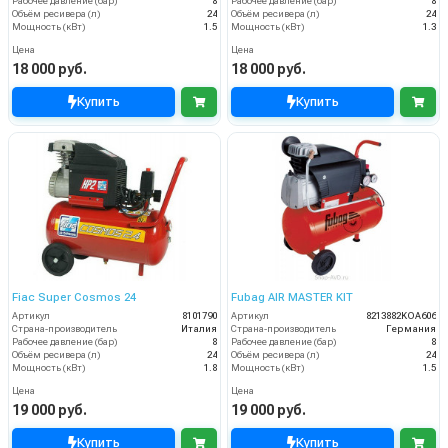
Рабочее давление (бар)
8
Рабочее давление (бар)
8
Объём ресивера (л)
24
Объём ресивера (л)
24
Мощность (кВт)
1.5
Мощность (кВт)
1.3
Цена
Цена
18 000 руб.
18 000 руб.
Купить
Купить
Fiac Super Cosmos 24
Fubag AIR MASTER KIT
Артикул
8101790
Артикул
8213882KOA606
Страна-производитель
Италия
Страна-производитель
Германия
Рабочее давление (бар)
8
Рабочее давление (бар)
8
Объём ресивера (л)
24
Объём ресивера (л)
24
Мощность (кВт)
1.8
Мощность (кВт)
1.5
Цена
Цена
19 000 руб.
19 000 руб.
Купить
Купить