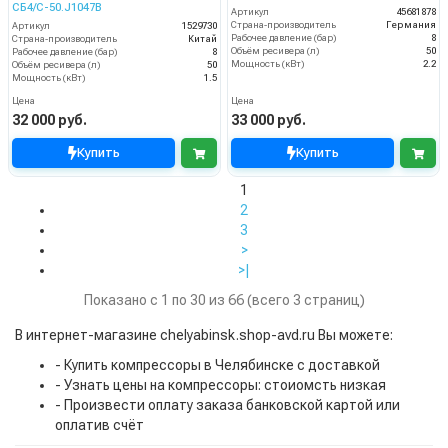
СБ4/С-50.J1047B
Артикул
45681878
Страна-производитель
Германия
Артикул
1529730
Рабочее давление (бар)
8
Страна-производитель
Китай
Объём ресивера (л)
50
Рабочее давление (бар)
8
Мощность (кВт)
2.2
Объём ресивера (л)
50
Мощность (кВт)
1.5
Цена
Цена
32 000 руб.
33 000 руб.
Купить
Купить
1
2
3
>
>|
Показано с 1 по 30 из 66 (всего 3 страниц)
В интернет-магазине chelyabinsk.shop-avd.ru Вы можете:
- Купить компрессоры в Челябинске с доставкой
- Узнать цены на компрессоры: стоиомсть низкая
- Произвести оплату заказа банковской картой или
оплатив счёт