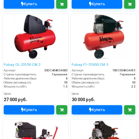
Купить
Купить
Fubag OL 231/50 CM 2
Fubag F1-310/50 CM 3
Артикул
03DC404KOA603
Артикул
76DC504KOA616
Страна-производитель
Германия
Страна-производитель
Германия
Рабочее давление (бар)
8
Рабочее давление (бар)
8
Объём ресивера (л)
50
Объём ресивера (л)
50
Мощность (кВт)
1.5
Мощность (кВт)
2.2
Цена
Цена
27 000 руб.
30 000 руб.
Купить
Купить