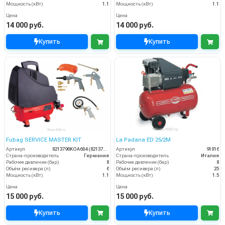
Мощность (кВт)
1.1
Мощность (кВт)
1.1
Цена
Цена
14 000 руб.
14 000 руб.
Купить
Купить
Fubag SERVICE MASTER KIT
La Padana ED 25/2М
Артикул
8213790KOA604 (8213790KOA542)
Артикул
91016
Страна-производитель
Германия
Страна-производитель
Италия
Рабочее давление (бар)
8
Рабочее давление (бар)
8
Объём ресивера (л)
6
Объём ресивера (л)
25
Мощность (кВт)
1.1
Мощность (кВт)
1.5
Цена
Цена
15 000 руб.
15 000 руб.
Купить
Купить