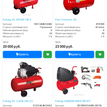
Fubag OL 231/24 CM 2
Fiac Cosmos 50
Артикул
03CC404KOA602
Артикул
8101800
Страна-производитель
Германия
Страна-производитель
Италия
Рабочее давление (бар)
8
Рабочее давление (бар)
8
Объём ресивера (л)
24
Объём ресивера (л)
50
Мощность (кВт)
1.5
Мощность (кВт)
1.5
Цена
Цена
20 000 руб.
23 000 руб.
Купить
Купить
Fubag DC 2,5/50 CM 2,5
Fubag GARDEN MASTER KIT
Артикул
DCDV4G4KOA612
Артикул
8213801KOA605 (8213801KOA543)