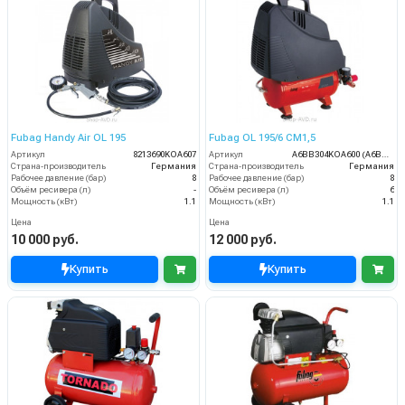
Fubag Handy Air OL 195
Fubag OL 195/6 CM1,5
Артикул
8213690KOA607
Артикул
A6BB304KOA600 (A6BB304KOA544)
Страна-производитель
Германия
Страна-производитель
Германия
Рабочее давление (бар)
8
Рабочее давление (бар)
8
Объём ресивера (л)
-
Объём ресивера (л)
6
Мощность (кВт)
1.1
Мощность (кВт)
1.1
Цена
Цена
10 000 руб.
12 000 руб.
Купить
Купить