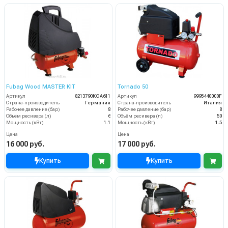
Fubag Wood MASTER KIT
Tornаdo 50
Артикул
8213790KOA611
Артикул
9995440000F
Страна-производитель
Германия
Страна-производитель
Италия
Рабочее давление (бар)
8
Рабочее давление (бар)
8
Объём ресивера (л)
6
Объём ресивера (л)
50
Мощность (кВт)
1.1
Мощность (кВт)
1.5
Цена
Цена
16 000 руб.
17 000 руб.
Купить
Купить