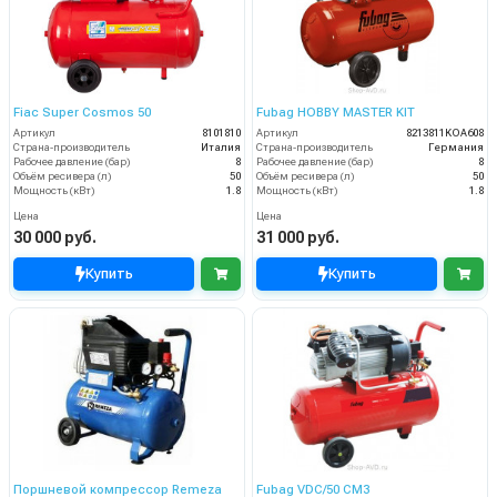
Fiac Super Cosmos 50
Fubag HOBBY MASTER KIT
Артикул
8101810
Артикул
8213811KOA608
Страна-производитель
Италия
Страна-производитель
Германия
Рабочее давление (бар)
8
Рабочее давление (бар)
8
Объём ресивера (л)
50
Объём ресивера (л)
50
Мощность (кВт)
1.8
Мощность (кВт)
1.8
Цена
Цена
30 000 руб.
31 000 руб.
Купить
Купить
Поршневой компрессор Remeza
Fubag VDC/50 CM3