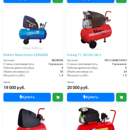
Elektro Maschinen E245/8/50
Fubag F1-241/24 CM 2
Артикул
90245508
Артикул
6SCC404KOA613
Страна-производитель
Германия
Страна-производитель
Германия
Рабочее давление (бар)
8
Рабочее давление (бар)
8
Объём ресивера (л)
50
Объём ресивера (л)
24
Мощность (кВт)
1.8
Мощность (кВт)
1.5
Цена
Цена
19 000 руб.
20 000 руб.
Купить
Купить