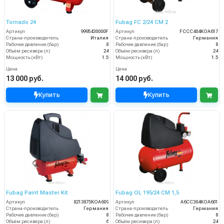
Tornаdo 24
Fubag FC 2/24 CM 2
Артикул
9995430000F
Артикул
FCCC404KOA617
Страна-производитель
Италия
Страна-производитель
Германия
Рабочее давление (бар)
8
Рабочее давление (бар)
8
Объём ресивера (л)
24
Объём ресивера (л)
24
Мощность (кВт)
1.5
Мощность (кВт)
1.5
Цена
Цена
13 000 руб.
14 000 руб.
Купить
Купить
Fubag Paint Master Kit
Fubag OL 195/24 CM 1,5
Артикул
8213875KOA609
Артикул
A6CC304KOA601
Страна-производитель
Германия
Страна-производитель
Германия
Рабочее давление (бар)
8
Рабочее давление (бар)
8
Объём ресивера (л)
6
Объём ресивера (л)
24