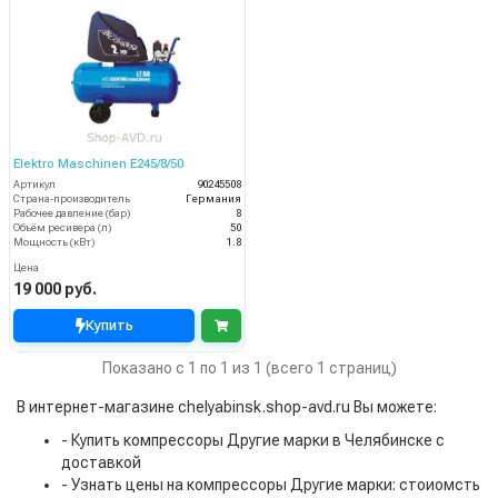
Elektro Maschinen E245/8/50
Артикул
90245508
Страна-производитель
Германия
Рабочее давление (бар)
8
Объём ресивера (л)
50
Мощность (кВт)
1.8
Цена
19 000 руб.
Купить
Показано с 1 по 1 из 1 (всего 1 страниц)
В интернет-магазине chelyabinsk.shop-avd.ru Вы можете:
- Купить компрессоры Другие марки в Челябинске с
доставкой
- Узнать цены на компрессоры Другие марки: стоиомсть