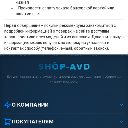
низкая
- Произвести оплату заказа банковской картой или
оплатив счёт
Перед совершением покупки рекомендуем ознакомиться с
подробной информацией о товарах: на сайте доступны
характеристики всех моделей и их описания. Дополнительную
информацию можно получить по любому из указанных в
контактах способу (телефон, e-mail, обратный звонок).
Всё для клининга и автомоек: установки высокого давления и уборочная
техника под ключ.
О КОМПАНИИ
О компании
Реквизиты ООО «Шоп АВД»
ПОКУПАТЕЛЯМ
Защита данных клиента