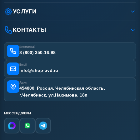
Как заказать?
Условия соглашения
Оплата
УСЛУГИ
Вакансии
Доставка
Ремонт АВД
Рассрочка
Гарантия
Сертификаты
КОНТАКТЫ
Статьи
Лизинг
Наши работы
Получить скидку
Отзывы наших клиентов
Бесплатный
Карта сайта
8 (800) 350-16-98
Email
info@shop-avd.ru
Адрес
454000, Россия, Челябинская область,
г.Челябинск, ул.Нахимова, 18п
МЕССЕНДЖЕРЫ