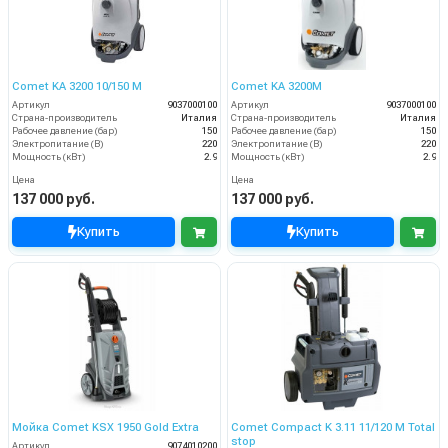
Comet KA 3200 10/150 M
Comet KA 3200М
Артикул
9037000100
Артикул
9037000100
Страна-производитель
Италия
Страна-производитель
Италия
Рабочее давление (бар)
150
Рабочее давление (бар)
150
Электропитание (В)
220
Электропитание (В)
220
Мощность (кВт)
2.9
Мощность (кВт)
2.9
Цена
Цена
137 000 руб.
137 000 руб.
Купить
Купить
Мойка Comet KSX 1950 Gold Extra
Comet Compact K 3.11 11/120 M Total
stop
Артикул
9074010200