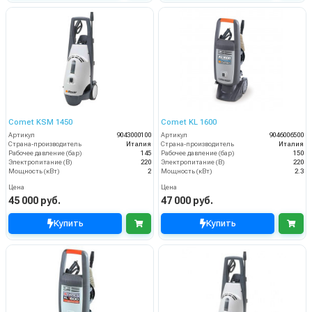
Comet KSM 1450
Comet KL 1600
Артикул
9043000100
Артикул
9046006500
Страна-производитель
Италия
Страна-производитель
Италия
Рабочее давление (бар)
145
Рабочее давление (бар)
150
Электропитание (В)
220
Электропитание (В)
220
Мощность (кВт)
2
Мощность (кВт)
2.3
Цена
Цена
45 000 руб.
47 000 руб.
Купить
Купить