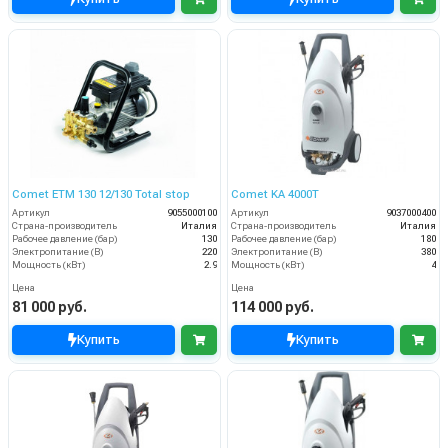
Comet ETM 130 12/130 Total stop
Comet KA 4000T
Артикул
9055000100
Артикул
9037000400
Страна-производитель
Италия
Страна-производитель
Италия
Рабочее давление (бар)
130
Рабочее давление (бар)
180
Электропитание (В)
220
Электропитание (В)
380
Мощность (кВт)
2.9
Мощность (кВт)
4
Цена
Цена
81 000 руб.
114 000 руб.
Купить
Купить