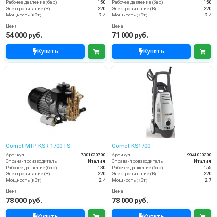
Рабочее давление (бар)
150
Рабочее давление (бар)
150
Электропитание (В)
220
Электропитание (В)
220
Мощность (кВт)
2.4
Мощность (кВт)
2.4
Цена
Цена
54 000 руб.
71 000 руб.
Купить
Купить
Comet MTP KSR 1700 TS
Comet KS1700
Артикул
7301030700
Артикул
9041000200
Страна-производитель
Италия
Страна-производитель
Италия
Рабочее давление (бар)
130
Рабочее давление (бар)
155
Электропитание (В)
220
Электропитание (В)
220
Мощность (кВт)
2.4
Мощность (кВт)
2.7
Цена
Цена
78 000 руб.
78 000 руб.
Купить
Купить