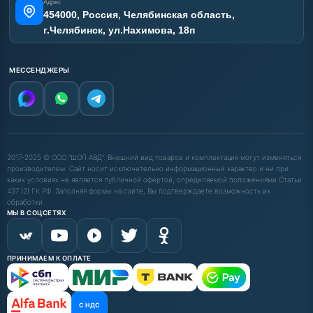
Адрес
454000, Россия, Челябинская область,
г.Челябинск, ул.Нахимова, 18п
МЕССЕНДЖЕРЫ
2017-2025 © ООО "ШОП АВД". Внешний вид товаров и комплектация могут изменяться
производителем. Сайт носит исключительно информационный характер и ни при
каких условиях не является публичной офертой, определяемой положениями Статьи
437 (2) ГК РФ. Заполняя формы на сайте, Вы подтверждаете возможность их
обработки.
МЫ В СОЦСЕТЯХ
ПРИНИМАЕМ К ОПЛАТЕ
С НДС