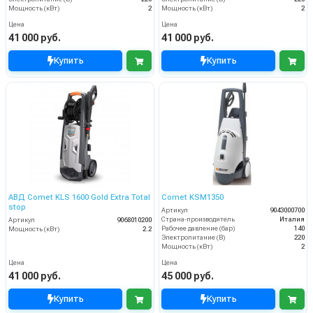
Мощность (кВт)
2
Мощность (кВт)
2
Цена
Цена
41 000 руб.
41 000 руб.
Купить
Купить
АВД Comet KLS 1600 Gold Extra Total
Comet KSM1350
stop
Артикул
9043000700
Страна-производитель
Италия
Артикул
9068010200
Рабочее давление (бар)
140
Мощность (кВт)
2.2
Электропитание (В)
220
Мощность (кВт)
2
Цена
Цена
41 000 руб.
45 000 руб.
Купить
Купить