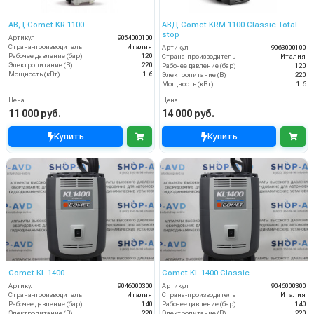
АВД Comet KR 1100
АВД Comet KRM 1100 Classic Total
stop
Артикул
9054000100
Страна-производитель
Италия
Артикул
9063000100
Рабочее давление (бар)
120
Страна-производитель
Италия
Электропитание (В)
220
Рабочее давление (бар)
120
Мощность (кВт)
1.6
Электропитание (В)
220
Мощность (кВт)
1.6
Цена
Цена
11 000 руб.
14 000 руб.
Купить
Купить
Comet KL 1400
Comet KL 1400 Classic
Артикул
9046000300
Артикул
9046000300
Страна-производитель
Италия
Страна-производитель
Италия
Рабочее давление (бар)
140
Рабочее давление (бар)
140
Электропитание (В)
220
Электропитание (В)
220