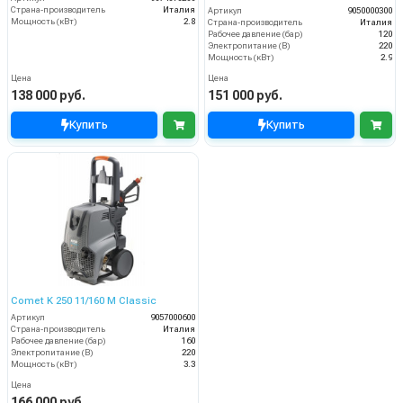
Страна-производитель
Италия
Артикул
9050000300
Мощность (кВт)
2.8
Страна-производитель
Италия
Рабочее давление (бар)
120
Электропитание (В)
220
Мощность (кВт)
2.9
Цена
Цена
138 000 руб.
151 000 руб.
Купить
Купить
Comet K 250 11/160 M Classic
Артикул
9057000600
Страна-производитель
Италия
Рабочее давление (бар)
160
Электропитание (В)
220
Мощность (кВт)
3.3
Цена
166 000 руб.