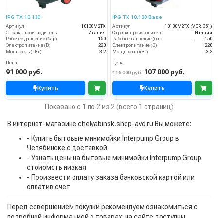
IPG TX 10.130
IPG TX 10.130 Base
Артикул
10130M2TX
Артикул
10130M2TX (VER.351)
Страна-производитель
Италия
Страна-производитель
Италия
Рабочее давление (бар)
150
Рабочее давление (бар)
150
Электропитание (В)
220
Электропитание (В)
220
Мощность (кВт)
3.2
Мощность (кВт)
3.2
Цена
Цена
91 000 руб.
107 000 руб.
116 000 руб.
Купить
Купить
Показано с 1 по 2 из 2 (всего 1 страниц)
В интернет-магазине chelyabinsk.shop-avd.ru Вы можете:
- Купить бытовые минимойки Interpump Group в
Челябинске с доставкой
- Узнать цены на бытовые минимойки Interpump Group:
стоиомсть низкая
- Произвести оплату заказа банковской картой или
оплатив счёт
Перед совершением покупки рекомендуем ознакомиться с
подробной информацией о товарах: на сайте доступны