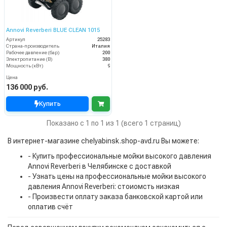
Annovi Reverberi BLUE CLEAN 1015
Артикул
25283
Страна-производитель
Италия
Рабочее давление (бар)
200
Электропитание (В)
380
Мощность (кВт)
9
Цена
136 000 руб.
Купить
Показано с 1 по 1 из 1 (всего 1 страниц)
В интернет-магазине chelyabinsk.shop-avd.ru Вы можете:
- Купить профессиональные мойки высокого давления
Annovi Reverberi в Челябинске с доставкой
- Узнать цены на профессиональные мойки высокого
давления Annovi Reverberi: стоиомсть низкая
- Произвести оплату заказа банковской картой или
оплатив счёт