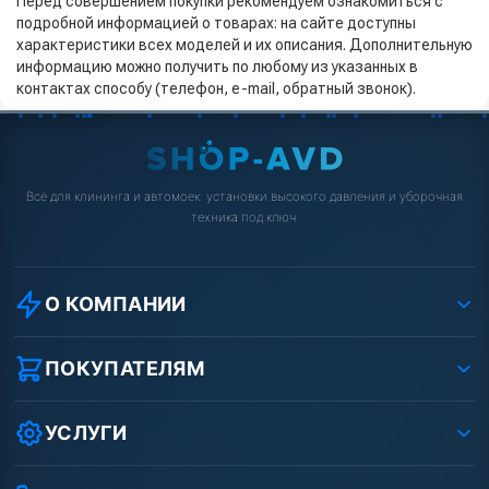
Перед совершением покупки рекомендуем ознакомиться с
подробной информацией о товарах: на сайте доступны
характеристики всех моделей и их описания. Дополнительную
информацию можно получить по любому из указанных в
контактах способу (телефон, e-mail, обратный звонок).
Всё для клининга и автомоек: установки высокого давления и уборочная
техника под ключ.
О КОМПАНИИ
О компании
Реквизиты ООО «Шоп АВД»
ПОКУПАТЕЛЯМ
Защита данных клиента
Как заказать?
Условия соглашения
Оплата
УСЛУГИ
Вакансии
Доставка
Ремонт АВД
Рассрочка
Гарантия