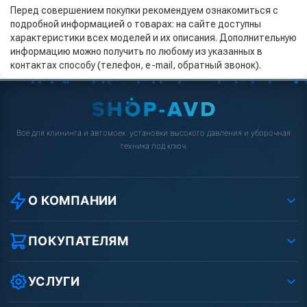
Перед совершением покупки рекомендуем ознакомиться с
подробной информацией о товарах: на сайте доступны
характеристики всех моделей и их описания. Дополнительную
информацию можно получить по любому из указанных в
контактах способу (телефон, e-mail, обратный звонок).
Всё для клининга и автомоек: установки высокого давления и уборочная
техника под ключ.
О КОМПАНИИ
О компании
Реквизиты ООО «Шоп АВД»
ПОКУПАТЕЛЯМ
Защита данных клиента
Как заказать?
Условия соглашения
Оплата
УСЛУГИ
Вакансии
Доставка
Ремонт АВД