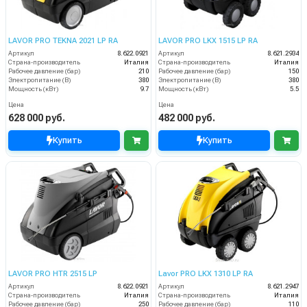
LAVOR PRO TEKNA 2021 LP RA
LAVOR PRO LKX 1515 LP RA
Артикул
8.622.0921
Артикул
8.621.2934
Страна-производитель
Италия
Страна-производитель
Италия
Рабочее давление (бар)
210
Рабочее давление (бар)
150
Электропитание (В)
380
Электропитание (В)
380
Мощность (кВт)
9.7
Мощность (кВт)
5.5
Цена
Цена
628 000 руб.
482 000 руб.
Купить
Купить
LAVOR PRO HTR 2515 LP
Lavor PRO LKX 1310 LP RA
Артикул
8.622.0921
Артикул
8.621.2947
Страна-производитель
Италия
Страна-производитель
Италия
Рабочее давление (бар)
250
Рабочее давление (бар)
110