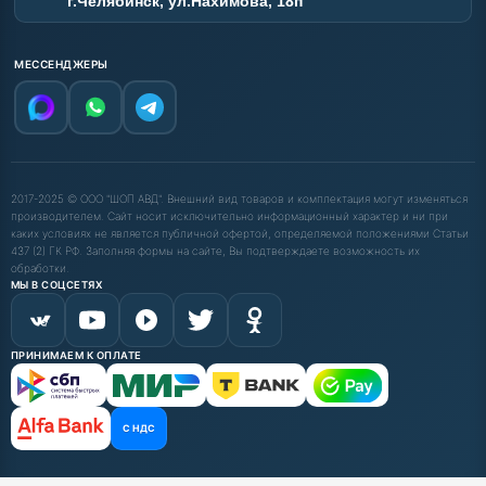
г.Челябинск, ул.Нахимова, 18п
МЕССЕНДЖЕРЫ
2017-2025 © ООО "ШОП АВД". Внешний вид товаров и комплектация могут изменяться
производителем. Сайт носит исключительно информационный характер и ни при
каких условиях не является публичной офертой, определяемой положениями Статьи
437 (2) ГК РФ. Заполняя формы на сайте, Вы подтверждаете возможность их
обработки.
МЫ В СОЦСЕТЯХ
ПРИНИМАЕМ К ОПЛАТЕ
С НДС