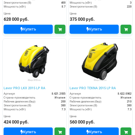
Электропитание (В)
400
Мощность (кВт)
3
Мощность (кВт)
8.7
Электропитание (В)
220
Цена
Цена
628 000 руб.
375 000 руб.
Купить
Купить
Lavor PRO LKX 2015 LP RA
Lavor PRO TEKNA 2015 LP RA
Артикул
8.621.2935
Артикул
8.622.0902
Страна-производитель
Италия
Страна-производитель
Италия
Рабочее давление (бар)
200
Рабочее давление (бар)
210
Электропитание (В)
380
Электропитание (В)
380
Мощность (кВт)
7.3
Мощность (кВт)
7.3
Цена
Цена
424 000 руб.
560 000 руб.
Купить
Купить