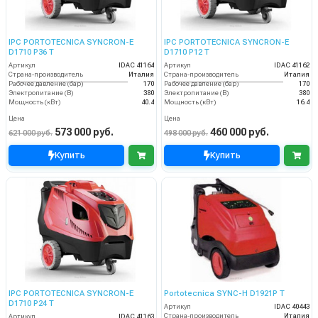
IPC PORTOTECNICA SYNCRON-E
IPC PORTOTECNICA SYNCRON-E
D1710 P36 T
D1710 P12 T
Артикул
IDAC 41164
Артикул
IDAC 41162
Страна-производитель
Италия
Страна-производитель
Италия
Рабочее давление (бар)
170
Рабочее давление (бар)
170
Электропитание (В)
380
Электропитание (В)
380
Мощность (кВт)
40.4
Мощность (кВт)
16.4
Цена
Цена
573 000 руб.
460 000 руб.
621 000 руб.
498 000 руб.
Купить
Купить
IPC PORTOTECNICA SYNCRON-E
Portotecnica SYNC-H D1921P T
D1710 P24 T
Артикул
IDAC 40443
Страна-производитель
Италия
Артикул
IDAC 41163