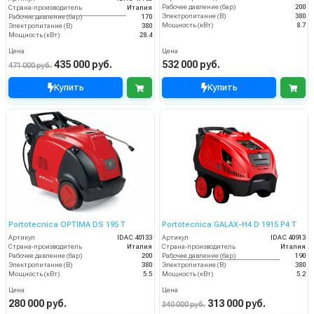
Рабочее давление (бар)
200
Страна-производитель
Италия
Электропитание (В)
380
Рабочее давление (бар)
170
Мощность (кВт)
8.7
Электропитание (В)
380
Мощность (кВт)
28.4
Цена
Цена
435 000 руб.
532 000 руб.
471 000 руб.
Купить
Купить
Portotecnica OPTIMA DS 195 T
Portotecnica GALAX-H4 D 1915 P4 T
Артикул
IDAC 40133
Артикул
IDAC 40913
Страна-производитель
Италия
Страна-производитель
Италия
Рабочее давление (бар)
200
Рабочее давление (бар)
190
Электропитание (В)
380
Электропитание (В)
380
Мощность (кВт)
5.5
Мощность (кВт)
5.2
Цена
Цена
280 000 руб.
313 000 руб.
340 000 руб.