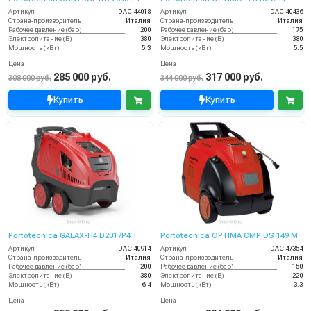
Артикул
IDAC 44018
Артикул
IDAC 40436
Страна-производитель
Италия
Страна-производитель
Италия
Рабочее давление (бар)
200
Рабочее давление (бар)
175
Электропитание (В)
380
Электропитание (В)
380
Мощность (кВт)
5.3
Мощность (кВт)
5.5
Цена
Цена
285 000 руб.
317 000 руб.
308 000 руб.
344 000 руб.
Купить
Купить
Portotecnica GALAX-H4 D2017P4 T
Portotecnica OPTIMA CMP DS 149 M
Артикул
IDAC 40914
Артикул
IDAC 47354
Страна-производитель
Италия
Страна-производитель
Италия
Рабочее давление (бар)
200
Рабочее давление (бар)
150
Электропитание (В)
380
Электропитание (В)
220
Мощность (кВт)
6.4
Мощность (кВт)
3.3
Цена
Цена