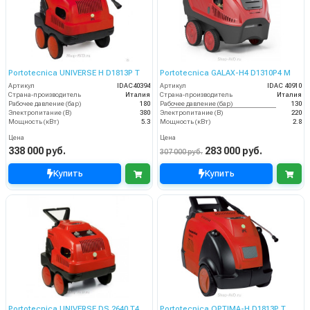
Portotecnica UNIVERSE H D1813P T
Portotecnica GALAX-H4 D1310P4 М
Артикул
IDAC40394
Артикул
IDAC 40910
Страна-производитель
Италия
Страна-производитель
Италия
Рабочее давление (бар)
180
Рабочее давление (бар)
130
Электропитание (В)
380
Электропитание (В)
220
Мощность (кВт)
5.3
Мощность (кВт)
2.8
Цена
Цена
338 000 руб.
283 000 руб.
307 000 руб.
Купить
Купить
Portotecnica UNIVERSE DS 2640 T4
Portotecnica OPTIMA-H D1813P T