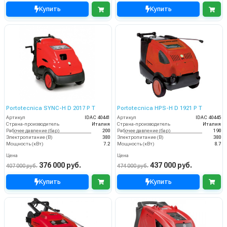
Купить
Купить
Portotecnica SYNC-H D 2017 P T
Portotecnica HPS-H D 1921 P T
Артикул
IDAC 40441
Артикул
IDAC 40445
Страна-производитель
Италия
Страна-производитель
Италия
Рабочее давление (бар)
200
Рабочее давление (бар)
190
Электропитание (В)
380
Электропитание (В)
380
Мощность (кВт)
7.2
Мощность (кВт)
8.7
Цена
Цена
376 000 руб.
437 000 руб.
407 000 руб.
474 000 руб.
Купить
Купить