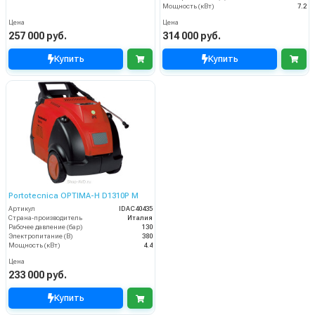
Мощность (кВт)
7.2
Цена
Цена
257 000 руб.
314 000 руб.
Купить
Купить
Portotecnica OPTIMA-H D1310P M
Артикул
IDAC40435
Страна-производитель
Италия
Рабочее давление (бар)
130
Электропитание (В)
380
Мощность (кВт)
4.4
Цена
233 000 руб.
Купить