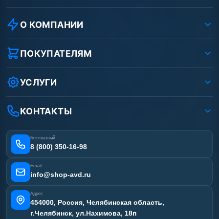
О КОМПАНИИ
О компании
Реквизиты ООО «Шоп АВД»
ПОКУПАТЕЛЯМ
Защита данных клиента
Как заказать?
Условия соглашения
Оплата
УСЛУГИ
Вакансии
Доставка
Ремонт АВД
Рассрочка
Гарантия
Сертификаты
КОНТАКТЫ
Статьи
Лизинг
Наши работы
Получить скидку
Отзывы наших клиентов
Бесплатный
Карта сайта
8 (800) 350-16-98
Email
info@shop-avd.ru
Адрес
454000, Россия, Челябинская область,
г.Челябинск, ул.Нахимова, 18п