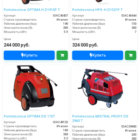
Portotecnica OPTIMA H D1915P T
Portotecnica HPS-H D1521P T
Артикул
IDAC40437
Артикул
IDAC40444
Страна-производитель
Италия
Страна-производитель
Италия
Рабочее давление (бар)
190
Рабочее давление (бар)
150
Электропитание (В)
380
Электропитание (В)
380
Мощность (кВт)
5.5
Мощность (кВт)
7
Цена
Цена
244 000 руб.
324 000 руб.
Купить
Купить
Portotecnica OPTIMA DS 175T
Portotecnica MISTRAL PROFY DS
2960 T
Артикул
IDAC40132
Страна-производитель
Италия
Артикул
IDAC39943
Рабочее давление (бар)
180
Страна-производитель
Италия
Электропитание (В)
380
Рабочее давление (бар)
200
Мощность (кВт)
5.5
Электропитание (В)
380