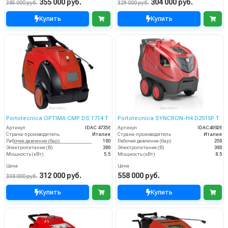
355 000 руб.
304 000 руб.
385 000 руб.
329 000 руб.
Купить
Купить
Portotecnica OPTIMA CMP DS 1714 T
Portotecnica SYNCRON-H4 D2515P T
Артикул
IDAC 47356
Артикул
IDAC40926
Страна-производитель
Италия
Страна-производитель
Италия
Рабочее давление (бар)
180
Рабочее давление (бар)
250
Электропитание (В)
380
Электропитание (В)
380
Мощность (кВт)
5.5
Мощность (кВт)
8.5
Цена
Цена
312 000 руб.
558 000 руб.
338 000 руб.
Купить
Купить