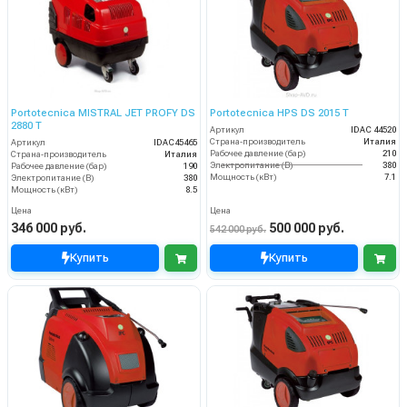
Portotecnica MISTRAL JET PROFY DS
Portotecnica HPS DS 2015 T
2880 T
Артикул
IDAC 44520
Страна-производитель
Италия
Артикул
IDAC45465
Рабочее давление (бар)
210
Страна-производитель
Италия
Электропитание (В)
380
Рабочее давление (бар)
190
Мощность (кВт)
7.1
Электропитание (В)
380
Мощность (кВт)
8.5
Цена
Цена
346 000 руб.
500 000 руб.
542 000 руб.
Купить
Купить