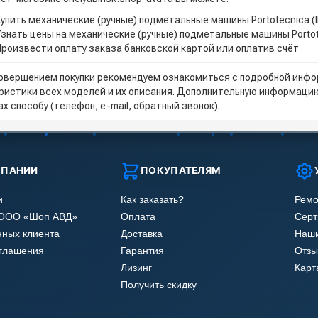
Купить механические (ручные) подметальные машины Portotecnica (
Узнать цены на механические (ручные) подметальные машины Portot
Произвести оплату заказа банковской картой или оплатив счёт
овершением покупки рекомендуем ознакомиться с подробной инфор
ристики всех моделей и их описания. Дополнительную информацию
х способу (телефон, e-mail, обратный звонок).
МПАНИИ
ПОКУПАТЕЛЯМ
и
Как заказать?
Ремо
 ООО «Шоп АВД»
Оплата
Сер
нных клиента
Доставка
Наши
оглашения
Гарантия
Отзы
Лизинг
Карт
Получить скидку