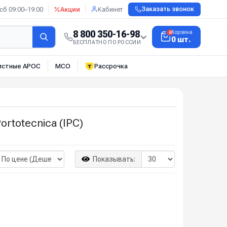
сб 09:00–19:00
Акции
Кабинет
Заказать звонок
8 800 350-16-98
Корзина
0
0 шт.
БЕСПЛАТНО ПО РОССИИ
истные АРОС
МСО
Рассрочка
totecnica (IPC)
Показывать: