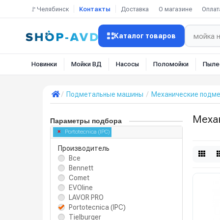
🚩Челябинск
Контакты
Доставка
О магазине
Оплат
Каталог товаров
Новинки
Мойки ВД
Насосы
Поломойки
Пыле
Подметальные машины
Механические подм
Механ
Параметры подбора
Portotecnica (IPC)
Производитель
Все
Bennett
Comet
EVOline
LAVOR PRO
Portotecnica (IPC)
Tielburger