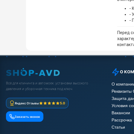
- 
- 
- 
Перед с
характе
контакта
О КО
Всё для клининга и автомоек: установки высокого
О компани
давления и уборочная техника под ключ.
Реквизиты
Защита да
5.0
Яндекс Отзывы
Условия с
Вакансии
Заказать звонок
Рассрочка
Статьи