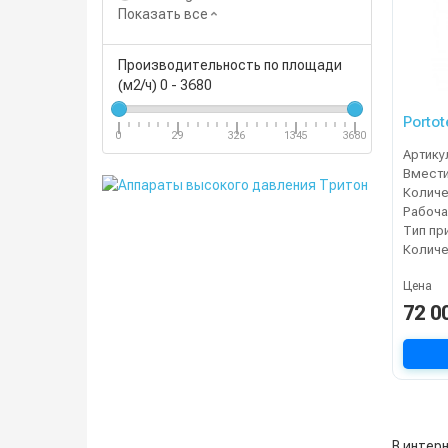
Показать все
Производительность по площади
(м2/ч)
0
-
3680
Porto
0
29
326
1345
3680
Артику
Рабоча
Тип пр
Цена
72 0
В интерн