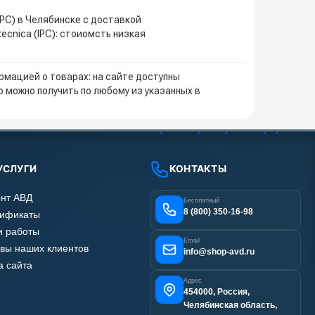
IPC) в Челябинске с доставкой
ecnica (IPC): стоиомсть низкая
мацией о товарах: на сайте доступны
 можно получить по любому из указанных в
УСЛУГИ
КОНТАКТЫ
нт АВД
Бесплатный
8 (800) 350-16-98
тификаты
 работы
Email
вы наших клиентов
info@shop-avd.ru
а сайта
Адрес
454000, Россия,
Челябинская область,