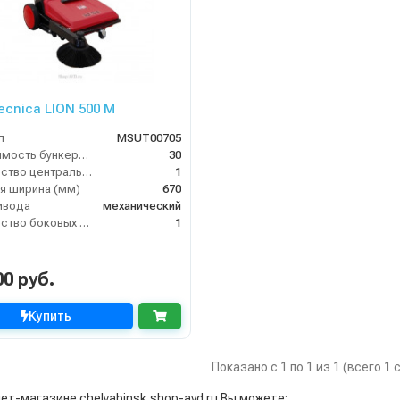
tecnica LION 500 M
л
MSUT00705
Вместимость бункера (л)
30
Количество центральных мусоросборных валиков (шт)
1
я ширина (мм)
670
ивода
механический
Количество боковых подметальных щёток (шт)
1
00 руб.
Купить
Показано с 1 по 1 из 1 (всего 1
ет-магазине chelyabinsk.shop-avd.ru Вы можете: