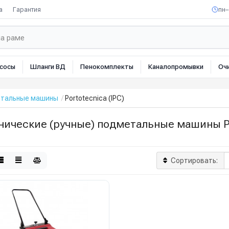
а
Гарантия
пн–
сосы
Шланги ВД
Пенокомплекты
Каналопромывки
Оч
етальные машины
Portotecnica (IPC)
ические (ручные) подметальные машины Por
Сортировать: