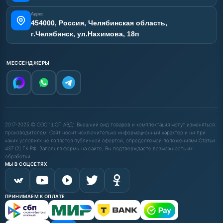
Адрес
454000, Россия, Челябинская область,
г.Челябинск, ул.Нахимова, 18п
МЕССЕНДЖЕРЫ
2017-2025 © ООО "ШОП АВД". Внешний вид товаров и комплектация могут изменяться
производителем. Сайт носит исключительно информационный характер и ни при
каких условиях не является публичной офертой, определяемой положениями Статьи
437 (2) ГК РФ. Заполняя формы на сайте, Вы подтверждаете возможность их
обработки.
МЫ В СОЦСЕТЯХ
ПРИНИМАЕМ К ОПЛАТЕ