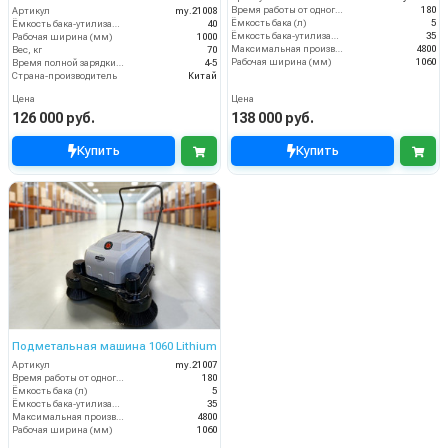
(аккумуляторная)
Время работы от одного заряда (мин)
180
Артикул
my.21008
Ёмкость бака (л)
5
Ёмкость бака-утилизатора (л)
40
Ёмкость бака-утилизатора (л)
35
Рабочая ширина (мм)
1000
Максимальная производительность (м2/ч)
4800
Вес, кг
70
Рабочая ширина (мм)
1060
Время полной зарядки аккумулятора (ч)
4-5
Страна-производитель
Китай
Цена
Цена
126 000 руб.
138 000 руб.
Купить
Купить
Подметальная машина 1060 Lithium
Артикул
my.21007
Время работы от одного заряда (мин)
180
Ёмкость бака (л)
5
Ёмкость бака-утилизатора (л)
35
Максимальная производительность (м2/ч)
4800
Рабочая ширина (мм)
1060