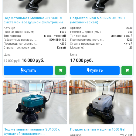
Подметальная машина JH-960T с
Подметальная машина JH-960T
системой воздушной фильтрации
(механическая)
Артикул
2055
Артикул
2030
Рабочая ширина (мм)
1000
Рабочая ширина (мм)
1000
Тип привода
механический
Тип привода
механический
Габаритные размеры, мм
890х810х400
Производительность по площади (м2/ч)
4200
Производительность по площади (м2/ч)
4200
Страна-производитель
Китай
Страна-производитель
Китай
Масса (кг)
20
Цена
Цена
16 000 руб.
17 000 руб.
17 000 руб.
Купить
Купить
Подметальная машина SJ1000 с
Подметальная машина 1060 Gel
функцией увлажнения
Артикул
my.21006