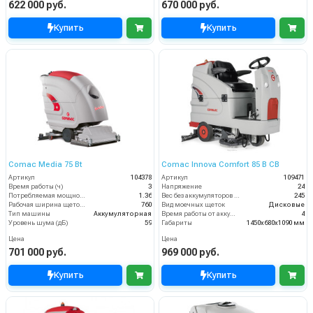
622 000 руб.
670 000 руб.
Купить
Купить
Comac Media 75 Bt
Comac Innova Comfort 85 B CB
Артикул
104378
Артикул
109471
Время работы (ч)
3
Напряжение
24
Потребляемая мощность (кВт)
1.36
Вес без аккумуляторов (кг)
245
Рабочая ширина щеток (мм)
760
Вид моечных щеток
Дисковые
Тип машины
Аккумуляторная
Время работы от аккумуляторов (ч)
4
Уровень шума (дБ)
59
Габариты
1450х680х1090 мм
Цена
Цена
701 000 руб.
969 000 руб.
Купить
Купить