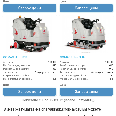
Цена
Цена
Запрос цены
Запрос цены
COMAC Ultra 85B
COMAC Ultra 85Bs
Артикул
103400
Артикул
103700
Вес без аккумуляторов (кг)
535
Вес без аккумуляторов (кг)
630
Рабочая ширина (мм)
830
Рабочая ширина (мм)
910
Тип машины
Аккумуляторная
Тип машины
Аккумуляторная
Ширина вакуумной чистки (мм)
1115
Ширина вакуумной чистки (мм)
1140
Максимальная скорость движения (км/ч)
6.5
Максимальная скорость движения (км/ч)
6.5
Цена
Цена
Запрос цены
Запрос цены
Показано с 1 по 32 из 32 (всего 1 страниц)
В интернет-магазине chelyabinsk.shop-avd.ru Вы можете: