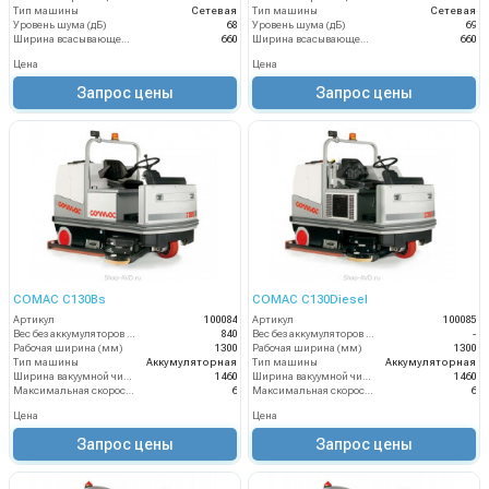
Тип машины
Сетевая
Тип машины
Сетевая
Уровень шума (дБ)
68
Уровень шума (дБ)
69
Ширина всасывающей балки (мм)
660
Ширина всасывающей балки (мм)
660
Цена
Цена
Запрос цены
Запрос цены
COMAC C130Bs
COMAC C130Diesel
Артикул
100084
Артикул
100085
Вес без аккумуляторов (кг)
840
Вес без аккумуляторов (кг)
-
Рабочая ширина (мм)
1300
Рабочая ширина (мм)
1300
Тип машины
Аккумуляторная
Тип машины
Аккумуляторная
Ширина вакуумной чистки (мм)
1460
Ширина вакуумной чистки (мм)
1460
Максимальная скорость движения (км/ч)
6
Максимальная скорость движения (км/ч)
6
Цена
Цена
Запрос цены
Запрос цены