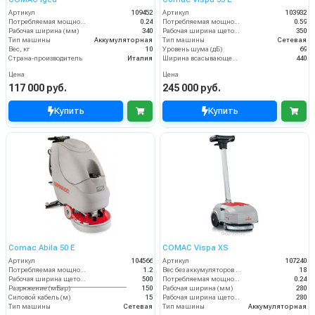
Артикул
109452
Артикул
103932
Потребляемая мощность (кВт)
0.24
Потребляемая мощность (кВт)
0.59
Рабочая ширина (мм)
340
Рабочая ширина щеток (мм)
350
Тип машины
Аккумуляторная
Тип машины
Сетевая
Вес, кг
10
Уровень шума (дБ)
69
Страна-производитель
Италия
Ширина всасывающей балки (мм)
440
Цена
Цена
117 000 руб.
245 000 руб.
Купить
Купить
Comac Abila 50 E
COMAC Vispa XS
Артикул
104566
Артикул
107240
Потребляемая мощность (кВт)
1.2
Вес без аккумуляторов (кг)
18
Рабочая ширина щеток (мм)
500
Потребляемая мощность (кВт)
0.24
Разряжение (мБар)
150
Рабочая ширина (мм)
280
Силовой кабель (м)
15
Рабочая ширина щеток (мм)
280
Тип машины
Сетевая
Тип машины
Аккумуляторная