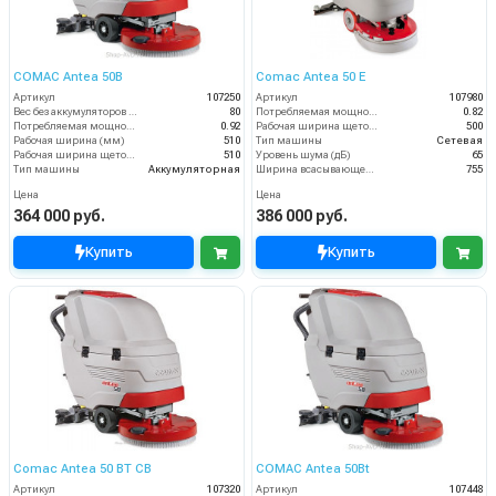
COMAC Antea 50B
Comac Antea 50 E
Артикул
107250
Артикул
107980
Вес без аккумуляторов (кг)
80
Потребляемая мощность (кВт)
0.82
Потребляемая мощность (кВт)
0.92
Рабочая ширина щеток (мм)
500
Рабочая ширина (мм)
510
Тип машины
Сетевая
Рабочая ширина щеток (мм)
510
Уровень шума (дБ)
65
Тип машины
Аккумуляторная
Ширина всасывающей балки (мм)
755
Цена
Цена
364 000 руб.
386 000 руб.
Купить
Купить
Comac Antea 50 BT CB
COMAC Antea 50Bt
Артикул
107320
Артикул
107448