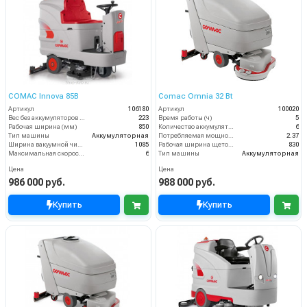
COMAC Innova 85B
Comac Omnia 32 Bt
Артикул
106180
Артикул
100020
Вес без аккумуляторов (кг)
223
Время работы (ч)
5
Рабочая ширина (мм)
850
Количество аккумуляторов (шт)
6
Тип машины
Аккумуляторная
Потребляемая мощность (кВт)
2.37
Ширина вакуумной чистки (мм)
1085
Рабочая ширина щеток (мм)
830
Максимальная скорость движения (км/ч)
6
Тип машины
Аккумуляторная
Цена
Цена
986 000 руб.
988 000 руб.
Купить
Купить