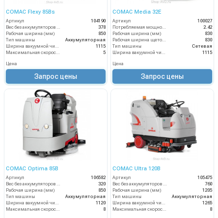
COMAC Flexy 85Bs
COMAC Media 32E
Артикул
104190
Артикул
100027
Вес без аккумуляторов (кг)
378
Потребляемая мощность (кВт)
2.42
Рабочая ширина (мм)
850
Рабочая ширина (мм)
830
Тип машины
Аккумуляторная
Рабочая ширина щеток (мм)
830
Ширина вакуумной чистки (мм)
1115
Тип машины
Сетевая
Максимальная скорость движения (км/ч)
5
Ширина вакуумной чистки (мм)
1115
Цена
Цена
Запрос цены
Запрос цены
COMAC Optima 85B
COMAC Ultra 120B
Артикул
106582
Артикул
105475
Вес без аккумуляторов (кг)
320
Вес без аккумуляторов (кг)
760
Рабочая ширина (мм)
850
Рабочая ширина (мм)
1205
Тип машины
Аккумуляторная
Тип машины
Аккумуляторная
Ширина вакуумной чистки (мм)
1120
Ширина вакуумной чистки (мм)
1265
Максимальная скорость движения (км/ч)
8
Максимальная скорость движения (км/ч)
8