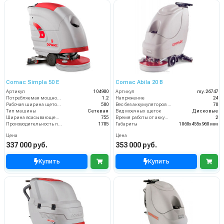
Comac Simpla 50 E
Comac Abila 20 B
Артикул
104980
Артикул
my.26747
Потребляемая мощность (кВт)
1.2
Напряжение
24
Рабочая ширина щеток (мм)
500
Вес без аккумуляторов (кг)
70
Тип машины
Сетевая
Вид моечных щеток
Дисковые
Ширина всасывающей балки (мм)
755
Время работы от аккумуляторов (ч)
2
Производительность по площади (м2/ч)
1785
Габариты
1060х455х960 мм
Цена
Цена
337 000 руб.
353 000 руб.
Купить
Купить