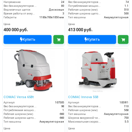
Напряжение
24
Вес без аккумуляторов (кг)
74
Вес без аккумуляторов (кг)
80
Потребляемая мощность (кВт)
1.1
Вид моечных щеток
Дисковые
Рабочая ширина (мм)
510
Время работы от аккумуляторов (ч)
3
Рабочая ширина щеток (мм)
500
Габариты
1180х700х1050 мм
Тип машины
Аккумуляторная
Цена
Цена
400 000 руб.
413 000 руб.
Купить
Купить
COMAC Versa 65Bt
COMAC Innova 55B
Артикул
107505
Артикул
105911
Вес без аккумуляторов (кг)
98
Вес без аккумуляторов (кг)
110
Потребляемая мощность (кВт)
1
Рабочая ширина (мм)
560
Рабочая ширина (мм)
660
Тип машины
Аккумуляторная
Рабочая ширина щеток (мм)
660
Ширина вакуумной чистки (мм)
750
Тип машины
Аккумуляторная
Максимальная скорость движения (км/ч)
5.5
Цена
Цена