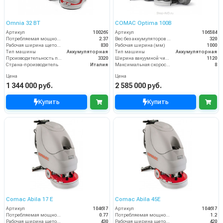
Omnia 32 BT
COMAC Optima 100B
Артикул
100269
Артикул
106584
Потребляемая мощность (кВт)
2.37
Вес без аккумуляторов (кг)
320
Рабочая ширина щеток (мм)
830
Рабочая ширина (мм)
1000
Тип машины
Аккумуляторная
Тип машины
Аккумуляторная
Производительность по площади (м2/ч)
3320
Ширина вакуумной чистки (мм)
1120
Страна-производитель
Италия
Максимальная скорость движения (км/ч)
8
Цена
Цена
1 344 000 руб.
2 585 000 руб.
Купить
Купить
Comac Abila 17 E
Comac Abila 45E
Артикул
104617
Артикул
104617
Потребляемая мощность (кВт)
0.77
Потребляемая мощность (кВт)
1.2
Рабочая ширина щеток (мм)
430
Рабочая ширина щеток (мм)
420