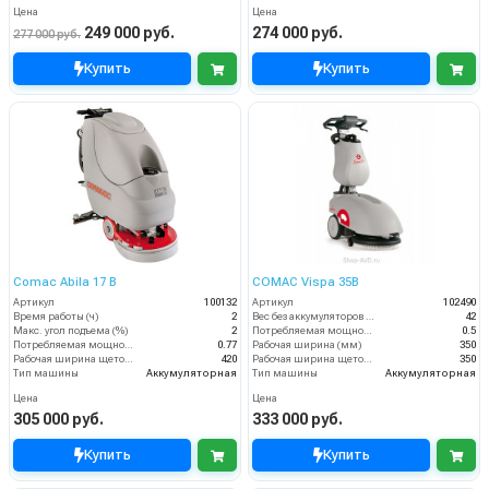
Цена
Цена
249 000 руб.
274 000 руб.
277 000 руб.
Купить
Купить
Comac Abila 17 B
COMAC Vispa 35B
Артикул
100132
Артикул
102490
Время работы (ч)
2
Вес без аккумуляторов (кг)
42
Макс. угол подъема (%)
2
Потребляемая мощность (кВт)
0.5
Потребляемая мощность (кВт)
0.77
Рабочая ширина (мм)
350
Рабочая ширина щеток (мм)
420
Рабочая ширина щеток (мм)
350
Тип машины
Аккумуляторная
Тип машины
Аккумуляторная
Цена
Цена
305 000 руб.
333 000 руб.
Купить
Купить