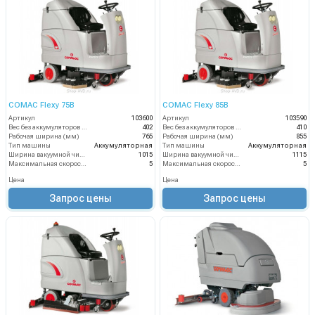
COMAC Flexy 75B
COMAC Flexy 85B
Артикул
103600
Артикул
103590
Вес без аккумуляторов (кг)
402
Вес без аккумуляторов (кг)
410
Рабочая ширина (мм)
765
Рабочая ширина (мм)
855
Тип машины
Аккумуляторная
Тип машины
Аккумуляторная
Ширина вакуумной чистки (мм)
1015
Ширина вакуумной чистки (мм)
1115
Максимальная скорость движения (км/ч)
5
Максимальная скорость движения (км/ч)
5
Цена
Цена
Запрос цены
Запрос цены