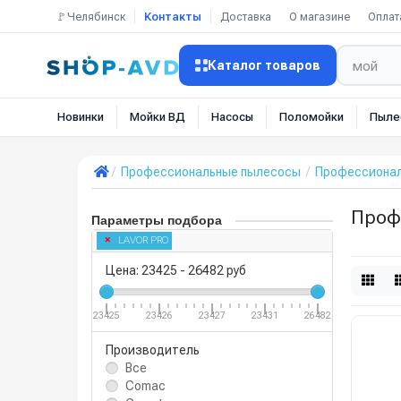
🚩Челябинск
Контакты
Доставка
О магазине
Оплат
Каталог товаров
Новинки
Мойки ВД
Насосы
Поломойки
Пыле
Профессиональные пылесосы
Профессионал
Проф
Параметры подбора
LAVOR PRO
Цена:
23425
-
26482
руб
23425
23426
23427
23431
26482
Производитель
Все
Comac