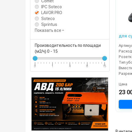
Comet
IPC Soteco
LAVOR PRO
Soteco
Sprintus
Показать все
для су
Производительность по площади
Артику
Расход
(м2/ч)
0
-
15
Тип уб
0
1
4
8
15
Цена
23 0
В интерн