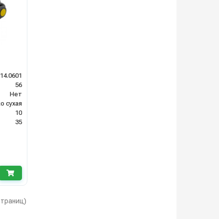
214.0601
56
Нет
о сухая
10
35
 страниц)