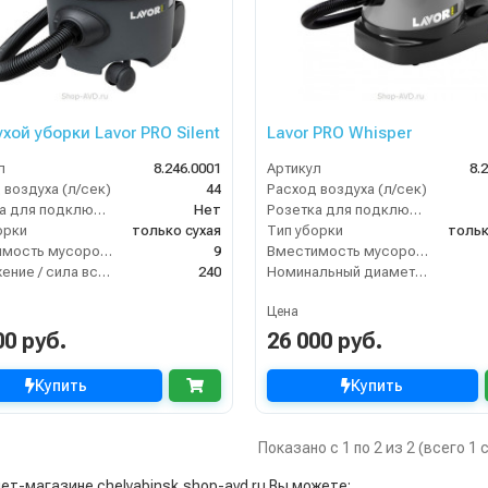
хой уборки Lavor PRO Silent
Lavor PRO Whisper
л
8.246.0001
Артикул
8.
 воздуха (л/сек)
44
Расход воздуха (л/сек)
Розетка для подключения инструмента
Нет
Розетка для подключения инструмента
орки
только сухая
Тип уборки
тольк
Вместимость мусоросборника (л)
9
Вместимость мусоросборника (л)
Разрежение / сила всасывания (мбар)
240
Номинальный диаметр принадлежностей (мм)
Цена
00 руб.
26 000 руб.
Купить
Купить
Показано с 1 по 2 из 2 (всего 1
ет-магазине chelyabinsk.shop-avd.ru Вы можете: