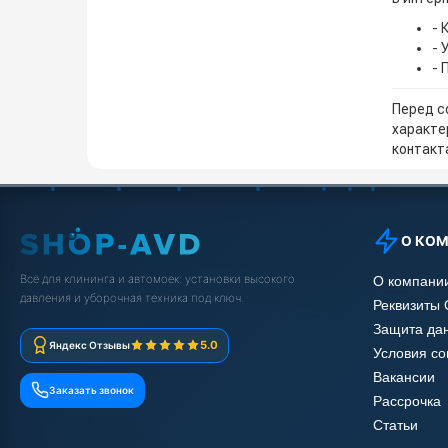
- 
- 
- 
Перед с
характе
контакта
О КО
Всё для клининга и автомоек: установки высокого
О компани
давления и уборочная техника под ключ.
Реквизиты
Защита да
5.0
Яндекс Отзывы
Условия с
Вакансии
Заказать звонок
Рассрочка
Статьи