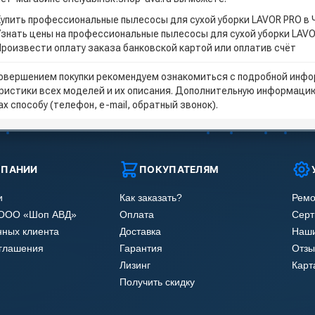
Купить профессиональные пылесосы для сухой уборки LAVOR PRO в
Узнать цены на профессиональные пылесосы для сухой уборки LAVO
Произвести оплату заказа банковской картой или оплатив счёт
овершением покупки рекомендуем ознакомиться с подробной инфор
ристики всех моделей и их описания. Дополнительную информацию
х способу (телефон, e-mail, обратный звонок).
МПАНИИ
ПОКУПАТЕЛЯМ
и
Как заказать?
Ремо
 ООО «Шоп АВД»
Оплата
Сер
нных клиента
Доставка
Наши
оглашения
Гарантия
Отзы
Лизинг
Карт
Получить скидку