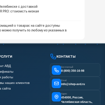
 Челябинске с доставкой
R PRO: стоиомсть низкая
мацией о товарах: на сайте доступны
 можно получить по любому из указанных в
УСЛУГИ
КОНТАКТЫ
нт АВД
Бесплатный
8 (800) 350-16-98
тификаты
 работы
Email
вы наших клиентов
info@shop-avd.ru
а сайта
Адрес
454000, Россия,
Челябинская область,