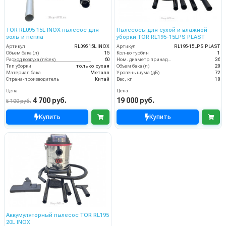
TOR RL095 15L INOX пылесос для
Пылесосы для сухой и влажной
золы и пепла
уборки TOR RL195-15LPS PLAST
Артикул
RL095 15L INOX
Артикул
RL195-15LPS PLAST
Объем бака (л)
15
Кол-во турбин
1
Расход воздуха (л/сек)
60
Ном. диаметр принадлежностей
36
Тип уборки
только сухая
Объем бака (л)
20
Материал бака
Металл
Уровень шума (дБ)
72
Страна-производитель
Китай
Вес, кг
10
Цена
Цена
4 700 руб.
19 000 руб.
5 100 руб.
Купить
Купить
Аккумуляторный пылесос TOR RL195
20L INOX