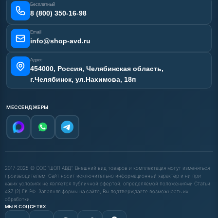
Бесплатный
Карта сайта
8 (800) 350-16-98
Email
info@shop-avd.ru
Адрес
454000, Россия, Челябинская область,
г.Челябинск, ул.Нахимова, 18п
МЕССЕНДЖЕРЫ
2017-2025 © ООО "ШОП АВД". Внешний вид товаров и комплектация могут изменяться
производителем. Сайт носит исключительно информационный характер и ни при
каких условиях не является публичной офертой, определяемой положениями Статьи
437 (2) ГК РФ. Заполняя формы на сайте, Вы подтверждаете возможность их
обработки.
МЫ В СОЦСЕТЯХ