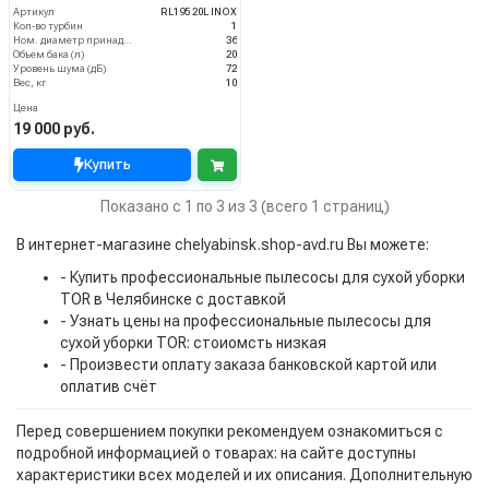
Артикул
RL195 20L INOX
Кол-во турбин
1
Ном. диаметр принадлежностей
36
Объем бака (л)
20
Уровень шума (дБ)
72
Вес, кг
10
Цена
19 000 руб.
Купить
Показано с 1 по 3 из 3 (всего 1 страниц)
В интернет-магазине chelyabinsk.shop-avd.ru Вы можете:
- Купить профессиональные пылесосы для сухой уборки
TOR в Челябинске с доставкой
- Узнать цены на профессиональные пылесосы для
сухой уборки TOR: стоиомсть низкая
- Произвести оплату заказа банковской картой или
оплатив счёт
Перед совершением покупки рекомендуем ознакомиться с
подробной информацией о товарах: на сайте доступны
характеристики всех моделей и их описания. Дополнительную