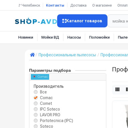
🚩Челябинск
Контакты
Доставка
О магазине
Оплат
Каталог товаров
Новинки
Мойки ВД
Насосы
Поломойки
Пыле
Профессиональные пылесосы
Профессиона
Проф
Параметры подбора
Comac
Производитель
Все
Comac
Comet
IPC Soteco
LAVOR PRO
Portotecnica (IPC)
Soteco