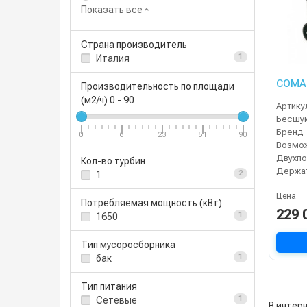
Показать все
Страна производитель
Италия
1
COMA
Производительность по площади
(м2/ч)
0
-
90
Артику
Бренд
0
6
23
51
90
Кол-во турбин
1
2
Цена
Потребляемая мощность (кВт)
229 
1650
1
Тип мусоросборника
бак
1
Тип питания
Сетевые
1
В интерн