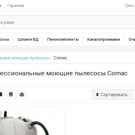
а
Гарантия
пн–
сосы
Шланги ВД
Пенокомплекты
Каналопромывки
Оч
льные моющие пылесосы
Comac
ессиональные моющие пылесосы Comac
Сортировать: