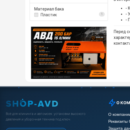
- 
Материал бака
- 
Пластик
1
- 
Перед с
характе
контакта
О КО
Всё для клининга и автомоек: установки высокого
О компани
давления и уборочная техника под ключ.
Реквизиты
Защита да