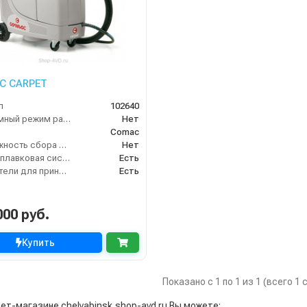
C CARPET
л
102640
Бесшумный режим работы
Нет
Comac
Возможность сбора жидкой грязи
Нет
Двухпоплавковая система
Есть
Держатели для принадлежностей
Есть
000 руб.
Купить
Показано с 1 по 1 из 1 (всего 1
ет-магазине chelyabinsk.shop-avd.ru Вы можете: