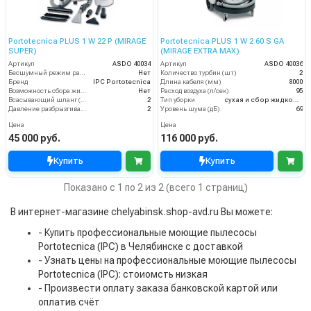
Portotecnica PLUS 1 W 22 P (MIRAGE
Portotecnica PLUS 1 W 2 60 S GA
SUPER)
(MIRAGE EXTRA MAX)
Артикул
ASDO 40034
Артикул
ASDO 40036
Бесшумный режим работы
Нет
Количество турбин (шт)
2
Бренд
IPC Portotecnica
Длина кабеля (мм)
8000
Возможность сбора жидкой грязи
Нет
Расход воздуха (л/сек)
95
Всасывающий шланг (м)
2
Тип уборки
сухая и сбор жидкостей
Давление разбрызгивания (бар)
2
Уровень шума (дБ)
69
Цена
Цена
45 000 руб.
116 000 руб.
Купить
Купить
Показано с 1 по 2 из 2 (всего 1 страниц)
В интернет-магазине chelyabinsk.shop-avd.ru Вы можете:
- Купить профессиональные моющие пылесосы
Portotecnica (IPC) в Челябинске с доставкой
- Узнать цены на профессиональные моющие пылесосы
Portotecnica (IPC): стоиомсть низкая
- Произвести оплату заказа банковской картой или
оплатив счёт