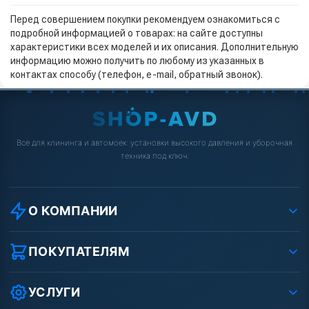
Перед совершением покупки рекомендуем ознакомиться с
подробной информацией о товарах: на сайте доступны
характеристики всех моделей и их описания. Дополнительную
информацию можно получить по любому из указанных в
контактах способу (телефон, e-mail, обратный звонок).
Всё для клининга и автомоек: установки высокого давления и уборочная
техника под ключ.
О КОМПАНИИ
О компании
Реквизиты ООО «Шоп АВД»
ПОКУПАТЕЛЯМ
Защита данных клиента
Как заказать?
Условия соглашения
Оплата
УСЛУГИ
Вакансии
Доставка