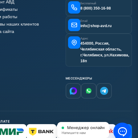
нт АВД
Бесплатный
8 (800) 350-16-98
тификаты
 работы
Email
вы наших клиентов
info@shop-avd.ru
а сайта
Адрес
454000, Россия,
Челябинская область,
г.Челябинск, ул.Нахимова,
18п
МЕССЕНДЖЕРЫ
ПЛАТЕ
Менеджер онлайн
С НДС
Напишите нам