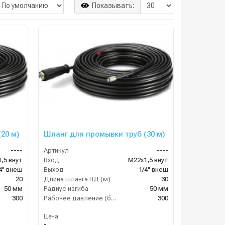
Показывать:
20 м)
Шланг для промывки труб (30 м)
----
Артикул
----
,5 внут
Вход
М22х1,5 внут
4" внеш
Выход
1/4" внеш
20
Длина шланга ВД (м)
30
50 мм
Радиус изгиба
50 мм
300
Рабочее давление (бар)
300
Цена