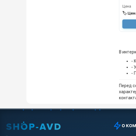
Цена
🏷️ Це
В интерн
- 
- 
- 
Перед с
характе
контакта
О КО