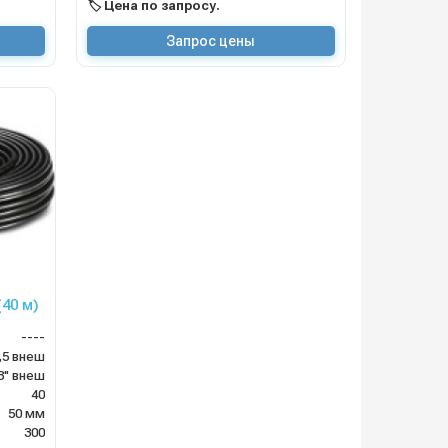
🏷️ Цена по запросу.
Запрос цены
40 м)
----
,5 внеш
8" внеш
40
50 мм
300