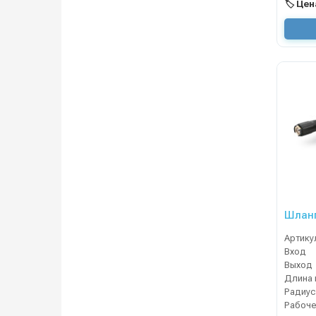
🏷️ Це
Шланг
Артику
Вход
Выход
Длина 
Радиус