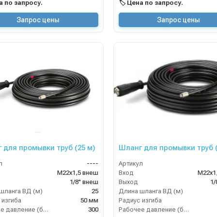
на по запросу.
🏷️ Цена по запросу.
Запрос цены
Запрос цены
 для промывки труб (25 м)
Шланг для промывки труб (
л
----
Артикул
М22х1,5 внеш
Вход
М22х1
1/8" внеш
Выход
1/
шланга ВД (м)
25
Длина шланга ВД (м)
 изгиба
50 мм
Радиус изгиба
Рабочее давление (бар)
300
Рабочее давление (бар)