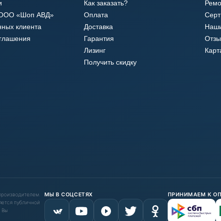
и
Как заказать?
Ремо
 ООО «Шоп АВД»
Оплата
Сер
нных клиента
Доставка
Наши
оглашения
Гарантия
Отзы
Лизинг
Карт
Получить скидку
 производителем.
МЫ В СОЦСЕТЯХ
ПРИНИМАЕМ К О
яется публичной
 Вы