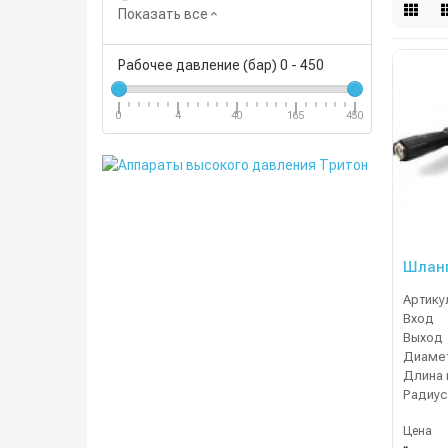
Показать все
Рабочее давление (бар)
0
-
450
0
4
40
165
450
Шланг
Артику
Вход
Выход
Диамет
Длина 
Радиус
Цена