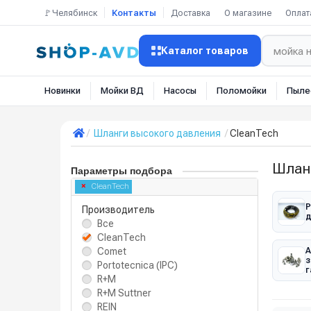
🚩Челябинск
Контакты
Доставка
О магазине
Оплат
Каталог товаров
Новинки
Мойки ВД
Насосы
Поломойки
Пыле
Шланги высокого давления
CleanTech
Шлан
Параметры подбора
CleanTech
Р
Производитель
д
Все
CleanTech
Comet
А
з
Portotecnica (IPC)
г
R+M
R+M Suttner
REIN