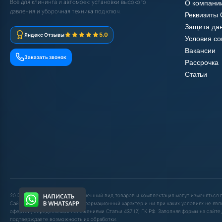
Всё для клининга и автомоек: установки высокого
О компани
давления и уборочная техника под ключ.
Реквизиты
Защита да
5.0
Яндекс Отзывы
Условия с
Вакансии
Заказать звонок
Рассрочка
Статьи
2017-2025 © ООО "ШОП АВД". Внешний вид товаров и комплектация могут изменяться
Сайт носит исключительно информационный характер и ни при каких условиях не явл
офертой, определяемой положениями Статьи 437 (2) ГК РФ. Заполняя формы на сайте,
подтверждаете возможность их обработки.