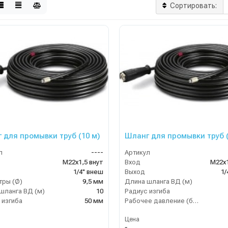
Сортировать:
 для промывки труб (10 м)
Шланг для промывки труб (
л
----
Артикул
М22х1,5 внут
Вход
М22х1
1/4" внеш
Выход
1/
ры (Ø)
9,5 мм
Длина шланга ВД (м)
шланга ВД (м)
10
Радиус изгиба
 изгиба
50 мм
Рабочее давление (бар)
Цена