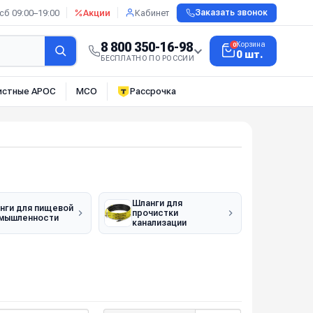
сб 09:00–19:00
Акции
Кабинет
Заказать звонок
8 800 350-16-98
Корзина
0
0 шт.
БЕСПЛАТНО ПО РОССИИ
истные АРОС
МСО
Рассрочка
Шланги для
нги для пищевой
прочистки
мышленности
канализации