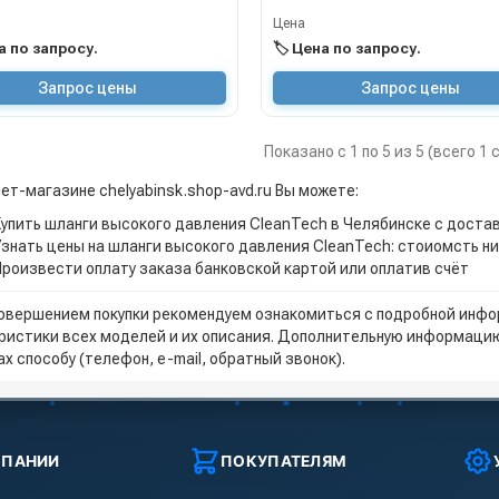
Цена
на по запросу.
🏷️ Цена по запросу.
Запрос цены
Запрос цены
Показано с 1 по 5 из 5 (всего 1
ет-магазине chelyabinsk.shop-avd.ru Вы можете:
Купить шланги высокого давления CleanTech в Челябинске с доста
Узнать цены на шланги высокого давления CleanTech: стоиомсть н
Произвести оплату заказа банковской картой или оплатив счёт
овершением покупки рекомендуем ознакомиться с подробной инфор
ристики всех моделей и их описания. Дополнительную информацию
х способу (телефон, e-mail, обратный звонок).
МПАНИИ
ПОКУПАТЕЛЯМ