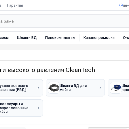
а
Гарантия
пн–
сосы
Шланги ВД
Пенокомплекты
Каналопромывки
Оч
ги высокого давления CleanTech
укава высокого
Шланги ВД для
Шла
авления (РВД)
мойки
про
ксессуары и
апрессовочные
айки