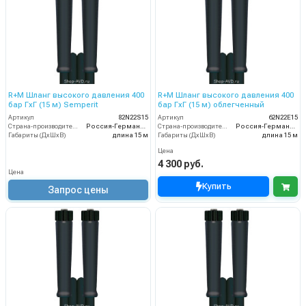
R+M Шланг высокого давления 400
R+M Шланг высокого давления 400
бар ГхГ (15 м) Semperit
бар ГхГ (15 м) облегченный
Артикул
82N22S15
Артикул
62N22E15
Страна-производитель
Россия-Германия
Страна-производитель
Россия-Германия
Габариты (ДхШхВ)
длина 15 м
Габариты (ДхШхВ)
длина 15 м
Цена
4 300 руб.
Цена
Купить
Запрос цены