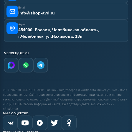
Email
info@shop-avd.ru
Адрес
454000, Россия, Челябинская область,
г.Челябинск, ул.Нахимова, 18п
МЕССЕНДЖЕРЫ
2017-2025 © ООО "ШОП АВД". Внешний вид товаров и комплектация могут изменяться
производителем. Сайт носит исключительно информационный характер и ни при
каких условиях не является публичной офертой, определяемой положениями Статьи
437 (2) ГК РФ. Заполняя формы на сайте, Вы подтверждаете возможность их
обработки.
МЫ В СОЦСЕТЯХ