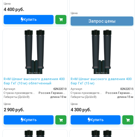
Цена
4 400 руб.
Цена
Купить
Запрос цены
R+M Шланг высокого давления 400
R+M Шланг высокого давления 400
бар ГхГ (10 м) облегченный
бар ГхГ (15 м)
Артикул
62N22E10
Артикул
82N22E15
Страна-производитель
Россия-Германия
Страна-производитель
Россия-Германия
Габариты (ДхШхВ)
длина 10 м
Габариты (ДхШхВ)
длина 15 м
Цена
Цена
2 900 руб.
4 300 руб.
Купить
Купить