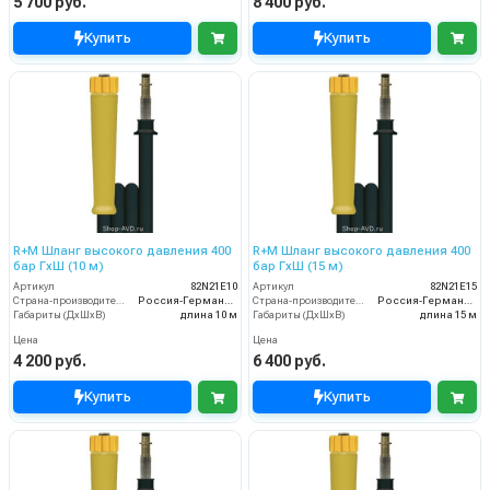
5 700 руб.
8 400 руб.
Купить
Купить
R+M Шланг высокого давления 400
R+M Шланг высокого давления 400
бар ГхШ (10 м)
бар ГхШ (15 м)
Артикул
82N21E10
Артикул
82N21E15
Страна-производитель
Россия-Германия
Страна-производитель
Россия-Германия
Габариты (ДхШхВ)
длина 10 м
Габариты (ДхШхВ)
длина 15 м
Цена
Цена
4 200 руб.
6 400 руб.
Купить
Купить