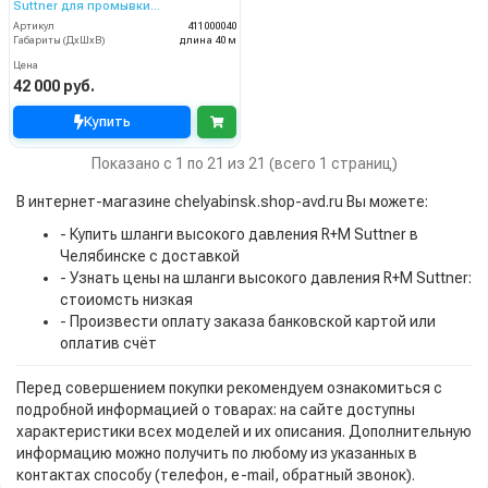
Suttner для промывки
канализационных труб (длина — 40
Артикул
411000040
м, диаметр 4 мм)
Габариты (ДхШхВ)
длина 40 м
Цена
42 000 руб.
Купить
Показано с 1 по 21 из 21 (всего 1 страниц)
В интернет-магазине chelyabinsk.shop-avd.ru Вы можете:
- Купить шланги высокого давления R+M Suttner в
Челябинске с доставкой
- Узнать цены на шланги высокого давления R+M Suttner:
стоиомсть низкая
- Произвести оплату заказа банковской картой или
оплатив счёт
Перед совершением покупки рекомендуем ознакомиться с
подробной информацией о товарах: на сайте доступны
характеристики всех моделей и их описания. Дополнительную
информацию можно получить по любому из указанных в
контактах способу (телефон, e-mail, обратный звонок).