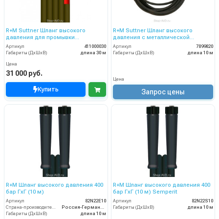
R+M Suttner Шланг высокого
R+M Suttner Шланг высокого
давления для промывки
давления с металлической
канализационных труб 30 м
оплеткой (10 м, НД 6)
Артикул
411000030
Артикул
7899820
Габариты (ДхШхВ)
длина 30 м
Габариты (ДхШхВ)
длина 10 м
Цена
31 000 руб.
Цена
Купить
Запрос цены
R+M Шланг высокого давления 400
R+M Шланг высокого давления 400
бар ГхГ (10 м)
бар ГхГ (10 м) Semperit
Артикул
82N22E10
Артикул
82N22S10
Страна-производитель
Россия-Германия
Габариты (ДхШхВ)
длина 10 м
Габариты (ДхШхВ)
длина 10 м