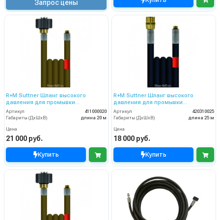
Запрос цены
R+M Suttner Шланг высокого
R+M Suttner Шланг высокого
давления для промывки
давления для промывки
канализационных труб 20 м
канализационных труб 25 м
Артикул
411000020
Артикул
420310025
Габариты (ДхШхВ)
длина 20 м
Габариты (ДхШхВ)
длина 25 м
Цена
Цена
21 000 руб.
18 000 руб.
Купить
Купить