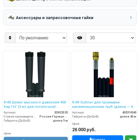
Аксессуары и запрессовочные гайки
R+M Шланг высокого давления 400
R+M Suttner для промывки
бар ГхГ (5 м) для потолочной
канализационных труб (длина — 40
консоли
м, диаметр 6 мм)
Артикул
82N22E05
Артикул
420310040
Страна-производитель
Россия-Германия
Габариты (ДхШхВ)
длина 40 м
Габариты (ДхШхВ)
длина 5 м
Цена
26 000 руб.
Цена
Купить