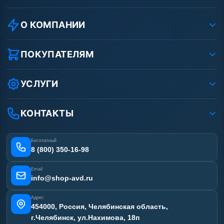
О КОМПАНИИ
О компании
Реквизиты ООО «Шоп АВД»
ПОКУПАТЕЛЯМ
Защита данных клиента
Как заказать?
Условия соглашения
Оплата
УСЛУГИ
Вакансии
Доставка
Ремонт АВД
Рассрочка
Гарантия
Сертификаты
КОНТАКТЫ
Статьи
Лизинг
Наши работы
Получить скидку
Отзывы наших клиентов
Бесплатный
Карта сайта
8 (800) 350-16-98
Email
info@shop-avd.ru
Адрес
454000, Россия, Челябинская область,
г.Челябинск, ул.Нахимова, 18п