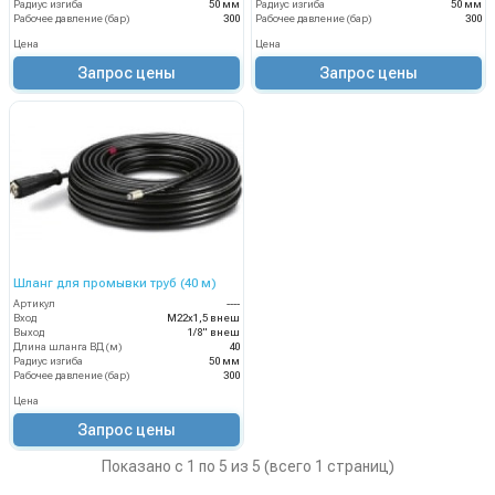
Радиус изгиба
50 мм
Радиус изгиба
50 мм
Рабочее давление (бар)
300
Рабочее давление (бар)
300
Цена
Цена
Запрос цены
Запрос цены
Шланг для промывки труб (40 м)
Артикул
----
Вход
М22х1,5 внеш
Выход
1/8" внеш
Длина шланга ВД (м)
40
Радиус изгиба
50 мм
Рабочее давление (бар)
300
Цена
Запрос цены
Показано с 1 по 5 из 5 (всего 1 страниц)