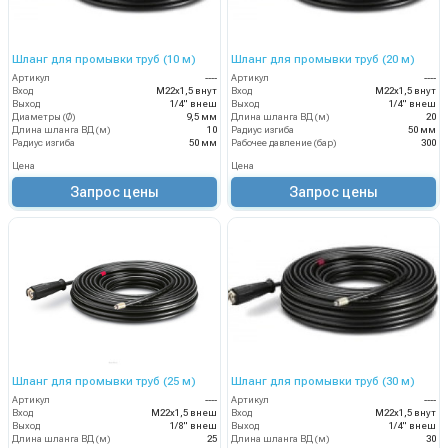
Шланг для промывки труб (10 м)
Шланг для промывки труб (20 м)
Артикул
----
Артикул
----
Вход
М22х1,5 внут
Вход
М22х1,5 внут
Выход
1/4" внеш
Выход
1/4" внеш
Диаметры (Ø)
9,5 мм
Длина шланга ВД (м)
20
Длина шланга ВД (м)
10
Радиус изгиба
50 мм
Радиус изгиба
50 мм
Рабочее давление (бар)
300
Цена
Цена
Запрос цены
Запрос цены
Шланг для промывки труб (25 м)
Шланг для промывки труб (30 м)
Артикул
----
Артикул
----
Вход
М22х1,5 внеш
Вход
М22х1,5 внут
Выход
1/8" внеш
Выход
1/4" внеш
Длина шланга ВД (м)
25
Длина шланга ВД (м)
30