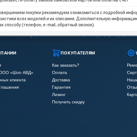
Произвести оплату заказа банковской картой или оплатив счёт
овершением покупки рекомендуем ознакомиться с подробной инфор
ристики всех моделей и их описания. Дополнительную информацию
х способу (телефон, e-mail, обратный звонок).
МПАНИИ
ПОКУПАТЕЛЯМ
и
Как заказать?
Ремо
 ООО «Шоп АВД»
Оплата
Сер
нных клиента
Доставка
Наши
оглашения
Гарантия
Отзы
Лизинг
Карт
Получить скидку