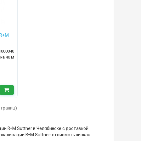
 R+M
ина —
1000040
на 40 м
 страниц)
ции R+M Suttner в Челябинске с доставкой
канализации R+M Suttner: стоиомсть низкая