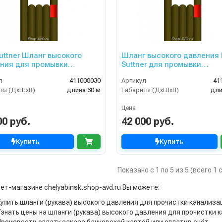
uttner Шланг высокого
Шланг высокого давления
ния для промывки
Suttner для промывки
изационных труб 30 м
канализационных труб (дл
л
411000030
Артикул
41
40 м, диаметр 4 мм)
ты (ДхШхВ)
длина 30 м
Габариты (ДхШхВ)
дли
Цена
00 руб.
42 000 руб.
Купить
Купить
Показано с 1 по 5 из 5 (всего 1
ет-магазине chelyabinsk.shop-avd.ru Вы можете:
Купить шланги (рукава) высокого давления для прочистки канализа
Узнать цены на шланги (рукава) высокого давления для прочистки 