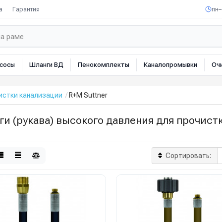
а
Гарантия
пн–
сосы
Шланги ВД
Пенокомплекты
Каналопромывки
Оч
истки канализации
R+M Suttner
и (рукава) высокого давления для прочист
Сортировать: