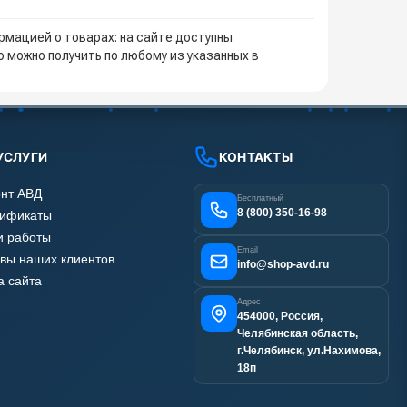
мацией о товарах: на сайте доступны
 можно получить по любому из указанных в
УСЛУГИ
КОНТАКТЫ
нт АВД
Бесплатный
8 (800) 350-16-98
тификаты
 работы
Email
вы наших клиентов
info@shop-avd.ru
а сайта
Адрес
454000, Россия,
Челябинская область,
г.Челябинск, ул.Нахимова,
18п