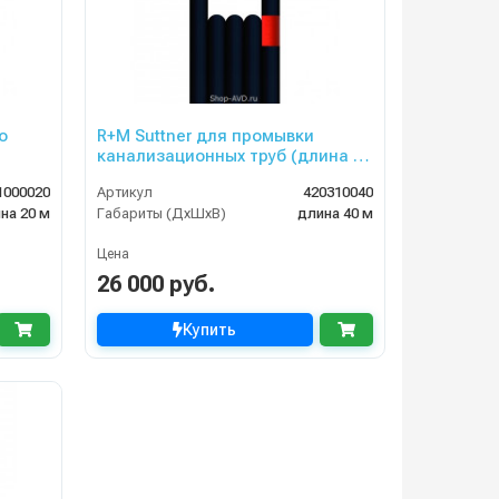
о
R+M Suttner для промывки
канализационных труб (длина —
м
40 м, диаметр 6 мм)
1000020
Артикул
420310040
на 20 м
Габариты (ДхШхВ)
длина 40 м
Цена
26 000 руб.
Купить