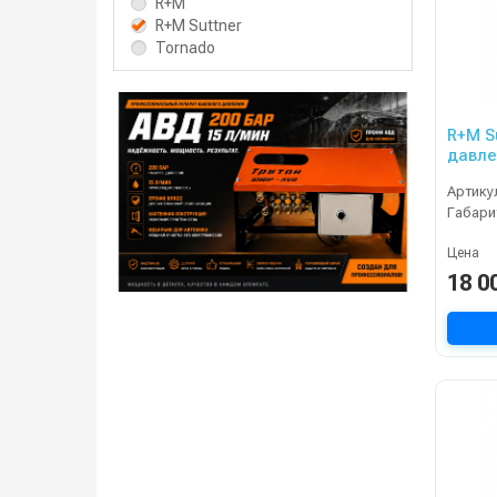
R+M
R+M Suttner
Tornado
R+M S
давле
канал
Артику
Габари
Цена
18 0