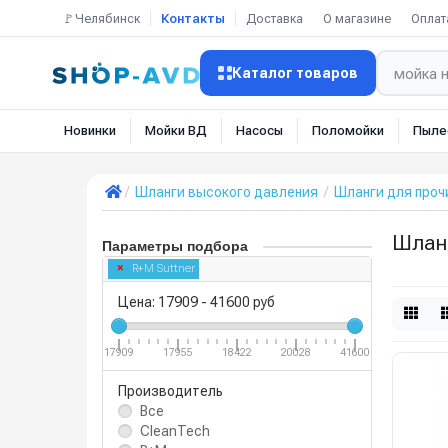
🚩Челябинск
Контакты
Доставка
О магазине
Оплат
Каталог товаров
Новинки
Мойки ВД
Насосы
Поломойки
Пыле
Шланги высокого давления
Шланги для проч
Шланг
Параметры подбора
R+M Suttner
Цена:
17909
-
41600
руб
17909
17955
18422
20028
41600
Производитель
Все
CleanTech