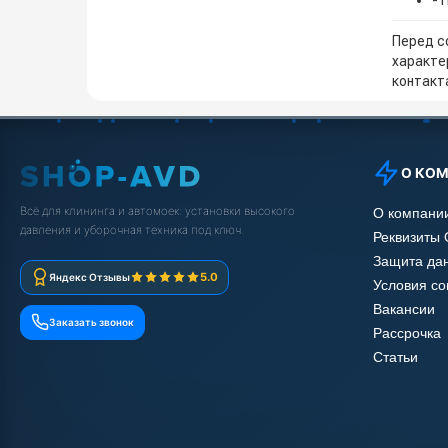
- 
Перед с
характе
контакта
О КО
Всё для клининга и автомоек: установки высокого
О компани
давления и уборочная техника под ключ.
Реквизиты
Защита да
5.0
Яндекс Отзывы
Условия с
Вакансии
Заказать звонок
Рассрочка
Статьи