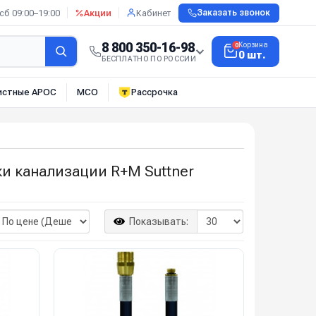
сб 09:00–19:00
Акции
Кабинет
Заказать звонок
8 800 350-16-98
Корзина
0
0 шт.
БЕСПЛАТНО ПО РОССИИ
истные АРОС
МСО
Рассрочка
ки канализации R+M Suttner
Показывать: