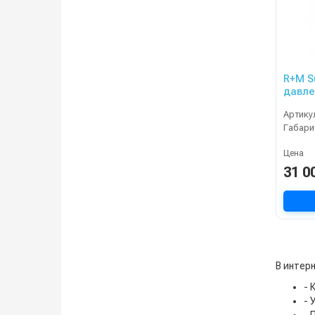
R+M S
давле
канал
Артику
Габари
Цена
31 0
В интерн
- 
- 