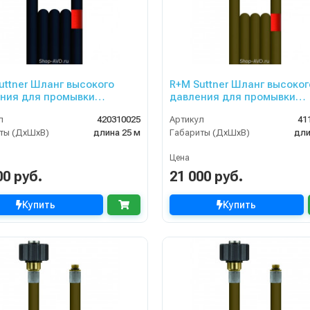
uttner Шланг высокого
R+M Suttner Шланг высоког
ния для промывки
давления для промывки
изационных труб 25 м
канализационных труб 20 
л
420310025
Артикул
41
ты (ДхШхВ)
длина 25 м
Габариты (ДхШхВ)
дли
Цена
00 руб.
21 000 руб.
Купить
Купить