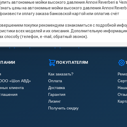
Купить автономные мойки высокого давления Annovi Reverberi в Че
Узнать цены на автономные мойки высокого давления Annovi Reverb
Произвести оплату заказа банковской картой или оплатив счёт
овершением покупки рекомендуем ознакомиться с подробной инфор
ристики всех моделей и их описания. Дополнительную информацию
х способу (телефон, e-mail, обратный звонок).
МПАНИИ
ПОКУПАТЕЛЯМ
и
Как заказать?
Ремо
 ООО «Шоп АВД»
Оплата
Сер
нных клиента
Доставка
Наши
оглашения
Гарантия
Отзы
Лизинг
Карт
Получить скидку