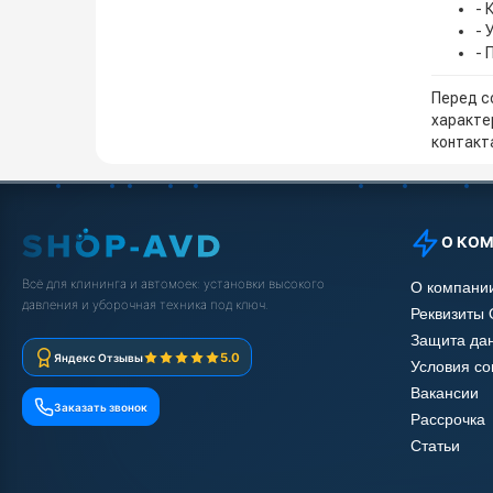
- 
- 
- 
Перед с
характе
контакта
О КО
Всё для клининга и автомоек: установки высокого
О компани
давления и уборочная техника под ключ.
Реквизиты
Защита да
5.0
Яндекс Отзывы
Условия с
Вакансии
Заказать звонок
Рассрочка
Статьи