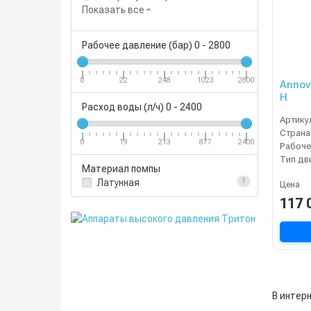
Показать все
Рабочее давление (бар)
0
-
2800
0
22
248
1023
2800
Annov
H
Расход воды (л/ч)
0
-
2400
Артику
Страна
0
19
213
877
2400
Тип дв
Материал помпы
Латунная
1
Цена
117 
В интерн