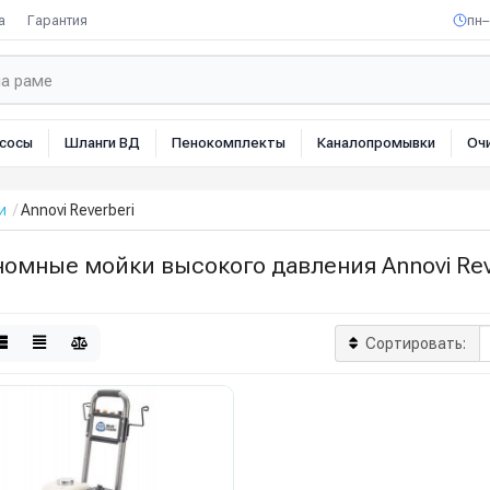
а
Гарантия
пн–
сосы
Шланги ВД
Пенокомплекты
Каналопромывки
Оч
и
Annovi Reverberi
омные мойки высокого давления Annovi Rev
Сортировать: