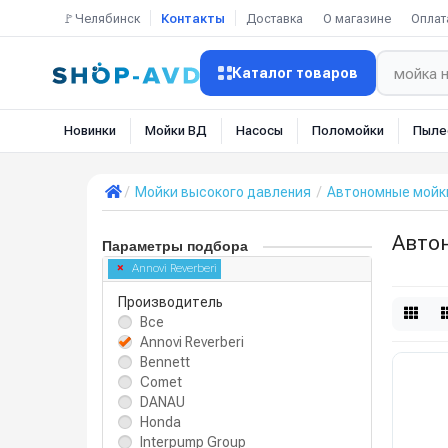
🚩Челябинск
Контакты
Доставка
О магазине
Оплат
Каталог товаров
Новинки
Мойки ВД
Насосы
Поломойки
Пыле
Мойки высокого давления
Автономные мойк
Автон
Параметры подбора
Annovi Reverberi
Производитель
Все
Annovi Reverberi
Bennett
Comet
DANAU
Honda
Interpump Group