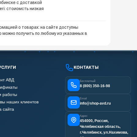
лябинске с доставкой
eri: стоиомсть низкая
мацией о товарах: на сайте доступны
 можно получить по любому из указанных в
УСЛУГИ
КОНТАКТЫ
нт АВД
Бесплатный
8 (800) 350-16-98
тификаты
 работы
Email
вы наших клиентов
info@shop-avd.ru
а сайта
Адрес
454000, Россия,
Челябинская область,
г.Челябинск, ул.Нахимова,