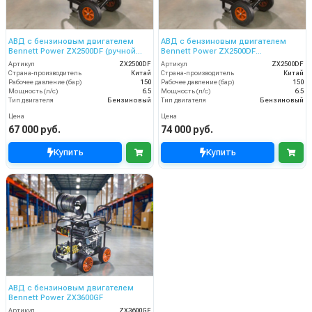
АВД с бензиновым двигателем
АВД с бензиновым двигателем
Bennett Power ZX2500DF (ручной
Bennett Power ZX2500DF
стартер)
(электрический стартер)
Артикул
ZX2500DF
Артикул
ZX2500DF
Страна-производитель
Китай
Страна-производитель
Китай
Рабочее давление (бар)
150
Рабочее давление (бар)
150
Мощность (л/с)
6.5
Мощность (л/с)
6.5
Тип двигателя
Бензиновый
Тип двигателя
Бензиновый
Цена
Цена
67 000 руб.
74 000 руб.
Купить
Купить
АВД с бензиновым двигателем
Bennett Power ZX3600GF
Артикул
ZX3600GF