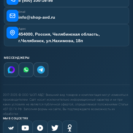
8 (800) 350-16-98
Email
info@shop-avd.ru
Адрес
454000, Россия, Челябинская область,
г.Челябинск, ул.Нахимова, 18п
МЕССЕНДЖЕРЫ
2017-2025 © ООО "ШОП АВД". Внешний вид товаров и комплектация могут изменяться
производителем. Сайт носит исключительно информационный характер и ни при
каких условиях не является публичной офертой, определяемой положениями Статьи
437 (2) ГК РФ. Заполняя формы на сайте, Вы подтверждаете возможность их
обработки.
МЫ В СОЦСЕТЯХ