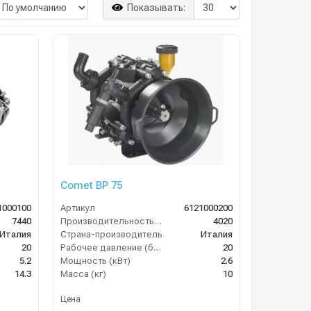
Показывать:
Comet BP 75
1000100
Артикул
6121000200
7440
Производительность (л/ч)
4020
Италия
Страна-производитель
Италия
20
Рабочее давление (бар)
20
5.2
Мощность (кВт)
2.6
14.3
Масса (кг)
10
Цена