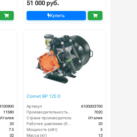
51 000 руб.
Купить
Comet BP 125 D
4100900
Артикул
6100003700
11580
Производительность (л/ч)
7020
Италия
Страна-производитель
Италия
20
Рабочее давление (бар)
20
7.5
Мощность (кВт)
5
32
Масса (кг)
13