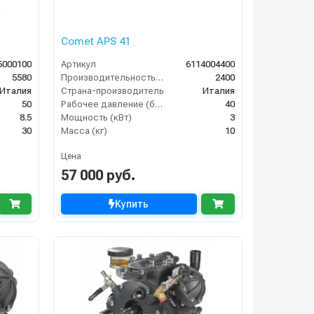
Comet APS 41
5000100
Артикул
6114004400
5580
Производительность (л/ч)
2400
Италия
Страна-производитель
Италия
50
Рабочее давление (бар)
40
8.5
Мощность (кВт)
3
30
Масса (кг)
10
Цена
57 000 руб.
Купить