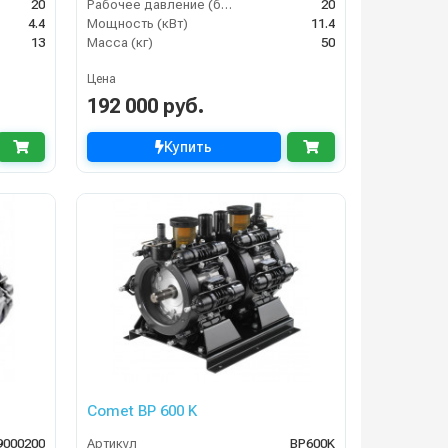
20
Рабочее давление (бар)
20
4.4
Мощность (кВт)
11.4
13
Масса (кг)
50
Цена
192 000 руб.
Купить
Comet BP 600 K
9000200
Артикул
BP600K