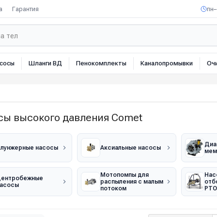
а
Гарантия
пн–
сосы
Шланги ВД
Пенокомплекты
Каналопромывки
Оч
сы высокого давления Comet
Диа
лунжерные насосы
Аксиальные насосы
мем
Мотопомпы для
Нас
Центробежные
распыления с малым
отб
асосы
потоком
PTO