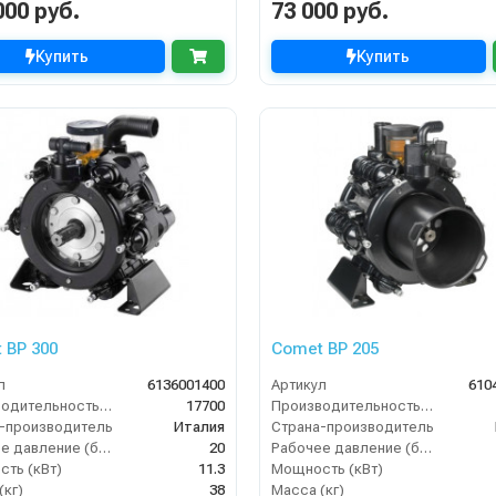
000 руб.
73 000 руб.
Купить
Купить
 BP 300
Comet BP 205
л
6136001400
Артикул
610
Производительность (л/ч)
17700
Производительность (л/ч)
-производитель
Италия
Страна-производитель
Рабочее давление (бар)
20
Рабочее давление (бар)
ть (кВт)
11.3
Мощность (кВт)
(кг)
38
Масса (кг)