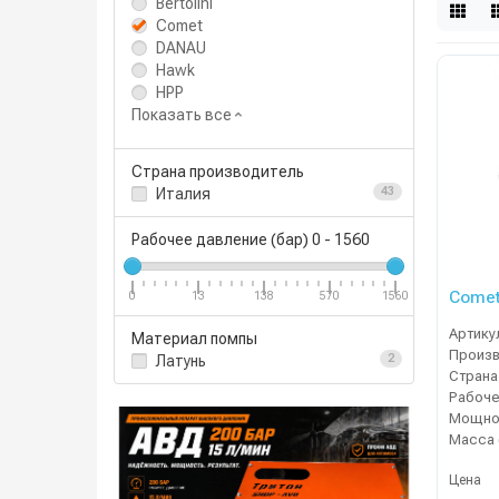
Bertolini
Comet
DANAU
Hawk
HPP
Показать все
Страна производитель
Италия
43
Рабочее давление (бар)
0
-
1560
Comet
0
13
138
570
1560
Артику
Материал помпы
Латунь
2
Страна
Мощнос
Масса 
Цена