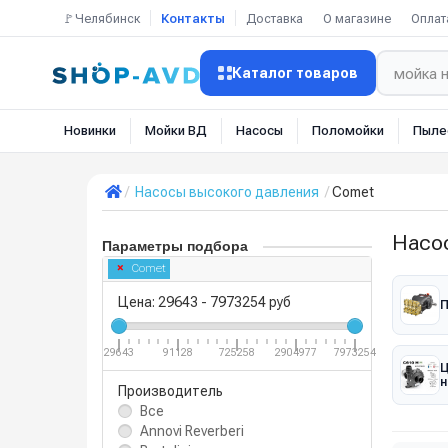
🚩Челябинск
Контакты
Доставка
О магазине
Оплат
Каталог товаров
Новинки
Мойки ВД
Насосы
Поломойки
Пыле
Насосы высокого давления
Comet
Насо
Параметры подбора
Comet
Цена:
29643
-
7973254
руб
П
29643
91128
725258
2904977
7973254
н
Производитель
Все
Annovi Reverberi