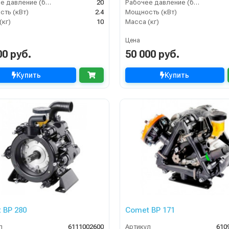
Рабочее давление (бар)
20
Рабочее давление (бар)
ть (кВт)
2.4
Мощность (кВт)
(кг)
10
Масса (кг)
Цена
00 руб.
50 000 руб.
Купить
Купить
 BP 280
Comet BP 171
л
6111002600
Артикул
610