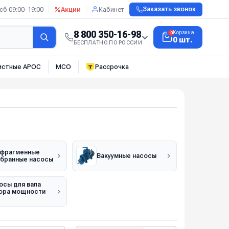
сб 09:00–19:00
Акции
Кабинет
Заказать звонок
8 800 350-16-98
Корзина
0
0 шт.
БЕСПЛАТНО ПО РОССИИ
истные АРОС
МСО
Рассрочка
фрагменные
Вакуумные насосы
бранные насосы
осы для вала
ора мощности