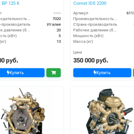
 BP 125 K
Comet IDS 2200
л
----
Артикул
611
Производительность (л/ч)
7020
Производительность (л/ч)
-производитель
Италия
Страна-производитель
Рабочее давление (бар)
20
Рабочее давление (бар)
ть (кВт)
5
Мощность (кВт)
(кг)
13
Масса (кг)
Цена
00 руб.
350 000 руб.
Купить
Купить