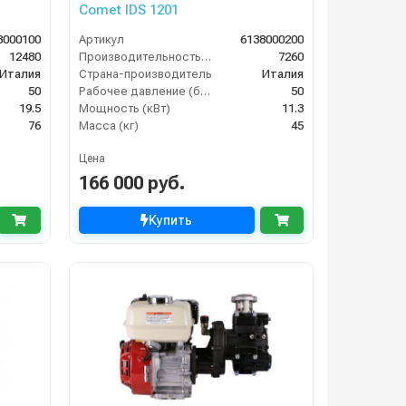
Comet IDS 1201
3000100
Артикул
6138000200
12480
Производительность (л/ч)
7260
Италия
Страна-производитель
Италия
50
Рабочее давление (бар)
50
19.5
Мощность (кВт)
11.3
76
Масса (кг)
45
Цена
166 000 руб.
Купить