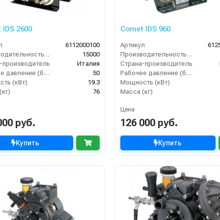
Comet IDS 2600
Comet IDS 960
л
6112000100
Артикул
612
Производительность (л/ч)
15000
Производительность (л/ч)
-производитель
Италия
Страна-производитель
Рабочее давление (бар)
50
Рабочее давление (бар)
ть (кВт)
19.3
Мощность (кВт)
(кг)
76
Масса (кг)
Цена
000 руб.
126 000 руб.
Купить
Купить