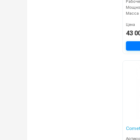
Мощнос
Масса 
Цена
43 0
Comet
Артику