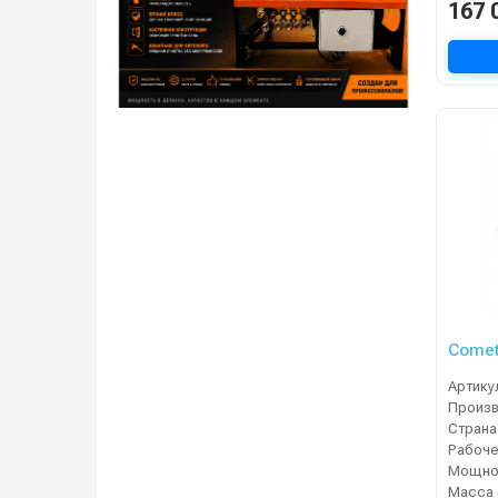
167 
Comet
Артику
Страна
Мощнос
Масса 