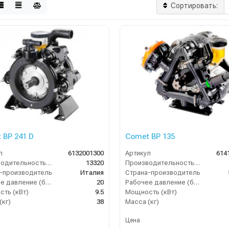
Сортировать:
 BP 241 D
Comet BP 135
л
6132001300
Артикул
614
Производительность (л/ч)
13320
Производительность (л/ч)
-производитель
Италия
Страна-производитель
Рабочее давление (бар)
20
Рабочее давление (бар)
ть (кВт)
9.5
Мощность (кВт)
(кг)
38
Масса (кг)
Цена