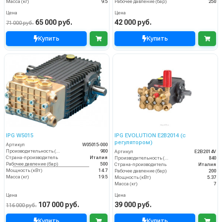
Масса (кг)
9.5
Рабочее давление (бар)
250
Цена
Цена
65 000 руб.
42 000 руб.
71 000 руб.
Купить
Купить
IPG W5015
IPG EVOLUTION E2B2014 (с
регулятором)
Артикул
W05015-000
Производительность (л/ч)
900
Артикул
E2B2014V
Страна-производитель
Италия
Производительность (л/ч)
840
Рабочее давление (бар)
500
Страна-производитель
Италия
Мощность (кВт)
14.7
Рабочее давление (бар)
200
Масса (кг)
19.5
Мощность (кВт)
5.37
Масса (кг)
7
Цена
Цена
107 000 руб.
39 000 руб.
116 000 руб.
Купить
Купить