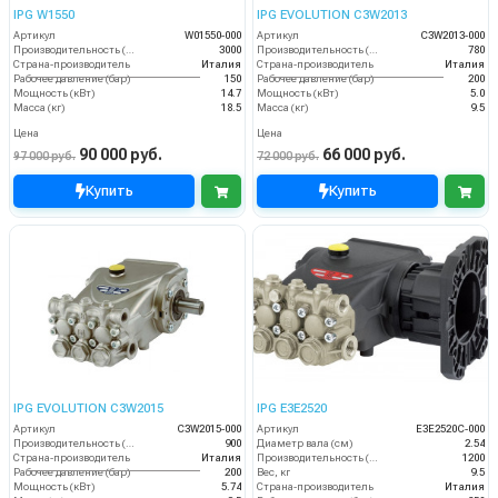
IPG W1550
IPG EVOLUTION С3W2013
Артикул
W01550-000
Артикул
C3W2013-000
Производительность (л/ч)
3000
Производительность (л/ч)
780
Страна-производитель
Италия
Страна-производитель
Италия
Рабочее давление (бар)
150
Рабочее давление (бар)
200
Мощность (кВт)
14.7
Мощность (кВт)
5.0
Масса (кг)
18.5
Масса (кг)
9.5
Цена
Цена
90 000 руб.
66 000 руб.
97 000 руб.
72 000 руб.
Купить
Купить
IPG EVOLUTION С3W2015
IPG E3E2520
Артикул
C3W2015-000
Артикул
E3E2520C-000
Производительность (л/ч)
900
Диаметр вала (см)
2.54
Страна-производитель
Италия
Производительность (л/ч)
1200
Рабочее давление (бар)
200
Вес, кг
9.5
Мощность (кВт)
5.74
Страна-производитель
Италия