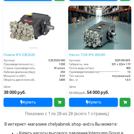
Помпа IPG E3E2520
Насос TOR IPG WS201
Артикул
E3E2520-000
Артикул
020100UWS
Производительность (л/ч)
1200
Габариты, мм
321 × 224 × 176
Страна-производитель
Италия
Поток воды (л/час)
900
Рабочее давление (бар)
250
Производительность (л/мин)
15
Мощность (кВт)
9.56
Тип насоса
плунжерный
Обороты двигателя (об/мин)
3400
Вес, кг
14.5
Цена
Цена
38 000 руб.
54 000 руб.
59 000 руб.
Купить
Купить
Показано с 1 по 28 из 28 (всего 1 страниц)
В интернет-магазине chelyabinsk.shop-avd.ru Вы можете:
- Купить насосы высокого давления Interpump Group в