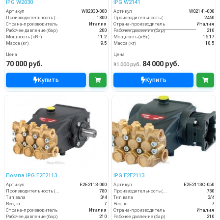
IPG W2030
IPG W2141
Артикул
W02030-000
Артикул
W02141-000
Производительность (л/ч)
1800
Производительность (л/ч)
2460
Страна-производитель
Италия
Страна-производитель
Италия
Рабочее давление (бар)
200
Рабочее давление (бар)
210
Мощность (кВт)
11.2
Мощность (кВт)
16.17
Масса (кг)
9.5
Масса (кг)
18.5
Цена
Цена
70 000 руб.
84 000 руб.
91 000 руб.
Купить
Купить
Помпа IPG E2E2113
IPG E2E2113
Артикул
E2E2113-000
Артикул
E2E2113C-050
Производительность (л/ч)
780
Производительность (л/ч)
780
Тип вала
3/4
Тип вала
3/4
Вес, кг
7
Вес, кг
7
Страна-производитель
Италия
Страна-производитель
Италия
Рабочее давление (бар)
210
Рабочее давление (бар)
210