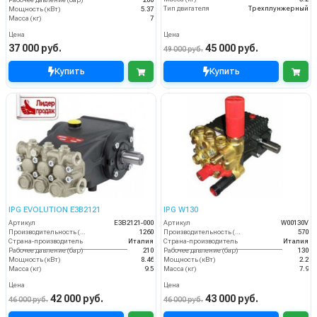
Рабочее давление (бар)
200
Тип двигателя
Трехплунжерный
Мощность (кВт)
5.37
Масса (кг)
7
Цена
Цена
37 000 руб.
45 000 руб.
49 000 руб.
Купить
Купить
IPG EVOLUTION E3B2121
IPG W130
Артикул
E3B2121-000
Артикул
W00130V
Производительность (л/ч)
1260
Производительность (л/ч)
570
Страна-производитель
Италия
Страна-производитель
Италия
Рабочее давление (бар)
210
Рабочее давление (бар)
130
Мощность (кВт)
8.46
Мощность (кВт)
2.2
Масса (кг)
9.5
Масса (кг)
7.9
Цена
Цена
42 000 руб.
43 000 руб.
46 000 руб.
46 000 руб.