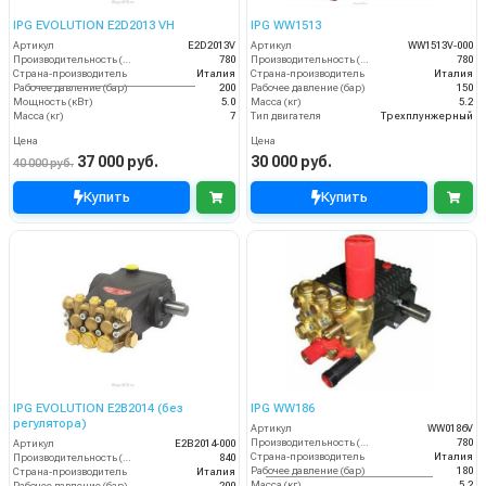
IPG EVOLUTION E2D2013 VH
IPG WW1513
Артикул
E2D2013V
Артикул
WW1513V-000
Производительность (л/ч)
780
Производительность (л/ч)
780
Страна-производитель
Италия
Страна-производитель
Италия
Рабочее давление (бар)
200
Рабочее давление (бар)
150
Мощность (кВт)
5.0
Масса (кг)
5.2
Масса (кг)
7
Тип двигателя
Трехплунжерный
Цена
Цена
37 000 руб.
30 000 руб.
40 000 руб.
Купить
Купить
IPG EVOLUTION E2B2014 (без
IPG WW186
регулятора)
Артикул
WW0186V
Производительность (л/ч)
780
Артикул
E2B2014-000
Страна-производитель
Италия
Производительность (л/ч)
840
Рабочее давление (бар)
180
Страна-производитель
Италия
Масса (кг)
5.2