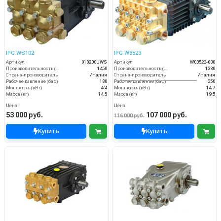
IPG WS102
IPG W3523
Артикул
010200UWS
Артикул
W03523-000
Производительность (л/ч)
1450
Производительность (л/ч)
1380
Страна-производитель
Италия
Страна-производитель
Италия
Рабочее давление (бар)
180
Рабочее давление (бар)
350
Мощность (кВт)
4/4
Мощность (кВт)
14.7
Масса (кг)
14.5
Масса (кг)
19.5
Цена
Цена
53 000 руб.
107 000 руб.
116 000 руб.
Купить
Купить