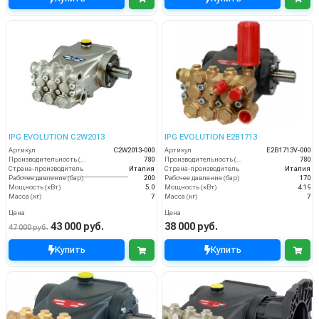
IPG EVOLUTION С2W2013
IPG EVOLUTION E2B1713
Артикул
C2W2013-000
Артикул
E2B1713V-000
Производительность (л/ч)
780
Производительность (л/ч)
780
Страна-производитель
Италия
Страна-производитель
Италия
Рабочее давление (бар)
200
Рабочее давление (бар)
170
Мощность (кВт)
5.0
Мощность (кВт)
4.19
Масса (кг)
7
Масса (кг)
7
Цена
Цена
43 000 руб.
38 000 руб.
47 000 руб.
Купить
Купить