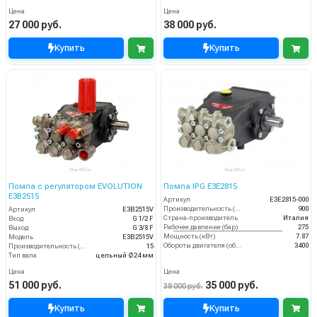
Цена
Цена
27 000 руб.
38 000 руб.
Купить
Купить
Помпа с регулятором EVOLUTION
Помпа IPG E3E2815
E3B2515
Артикул
E3E2815-000
Производительность (л/ч)
900
Артикул
E3B2515V
Страна-производитель
Италия
Вход
G 1/2 F
Рабочее давление (бар)
275
Выход
G 3/8 F
Мощность (кВт)
7.87
Модель
E3B2515V
Обороты двигателя (об/мин)
3400
Производительность (л/мин)
15
Тип вала
цельный Ø24 мм
Цена
Цена
51 000 руб.
35 000 руб.
38 000 руб.
Купить
Купить