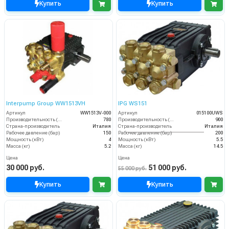
Купить
Купить
Interpump Group WW1513VH
IPG WS151
Артикул
WW1513V-000
Артикул
015100UWS
Производительность (л/ч)
780
Производительность (л/ч)
900
Страна-производитель
Италия
Страна-производитель
Италия
Рабочее давление (бар)
150
Рабочее давление (бар)
200
Мощность (кВт)
4
Мощность (кВт)
5.5
Масса (кг)
5.2
Масса (кг)
14.5
Цена
Цена
30 000 руб.
51 000 руб.
55 000 руб.
Купить
Купить