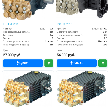
IPG E2E2111
IPG E3E2815
Артикул
E2E2111-000
Артикул
E3E2815C-000
Производительность (л/ч)
660
Диаметр вала (см)
2.54
Тип вала
3/4
Производительность (л/ч)
900
Вес, кг
7
Вес, кг
9.5
Страна-производитель
Италия
Страна-производитель
Италия
Рабочее давление (бар)
210
Рабочее давление (бар)
275
Цена
Цена
27 000 руб.
54 000 руб.
Купить
Купить