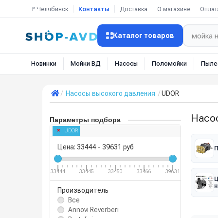
🚩Челябинск
Контакты
Доставка
О магазине
Оплат
Каталог товаров
Новинки
Мойки ВД
Насосы
Поломойки
Пыле
Насосы высокого давления
UDOR
Насо
Параметры подбора
UDOR
Цена:
33444
-
39631
руб
П
33444
33445
33450
33466
39631
н
Производитель
Все
Annovi Reverberi