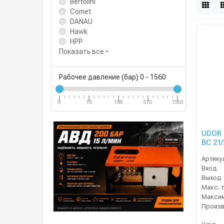
Bertolini
Comet
DANAU
Hawk
HPP
Показать все
Рабочее давление (бар)
0
-
1560
0
13
138
570
1560
UDOR 
BC 21/
Артику
Вход
Выход