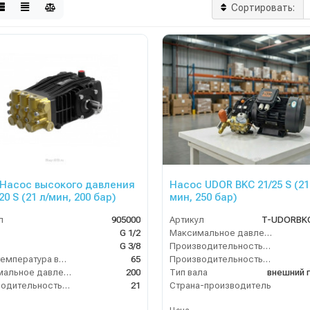
Сортировать:
Насос высокого давления
Насос UDOR BKC 21/25 S (21
20 S (21 л/мин, 200 бар)
мин, 250 бар)
л
905000
Артикул
T-UDORBKC
G 1/2
Максимальное давление (бар)
G 3/8
Производительность (л/мин)
Макс. температура воды (°C)
65
Производительность (л/ч)
Максимальное давление (бар)
200
Тип вала
внешний 
Производительность (л/мин)
21
Страна-производитель