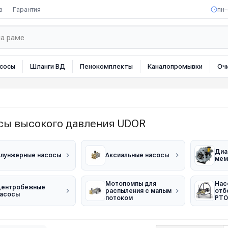
а
Гарантия
пн–
сосы
Шланги ВД
Пенокомплекты
Каналопромывки
Оч
сы высокого давления UDOR
Диа
лунжерные насосы
Аксиальные насосы
мем
Мотопомпы для
Нас
Центробежные
распыления с малым
отб
асосы
потоком
PTO