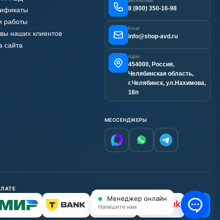
Бесплатный
8 (800) 350-16-98
тификаты
 работы
Email
вы наших клиентов
info@shop-avd.ru
а сайта
Адрес
454000, Россия,
Челябинская область,
г.Челябинск, ул.Нахимова,
18п
МЕССЕНДЖЕРЫ
ПЛАТЕ
Менеджер онлайн
С НДС
Напишите нам