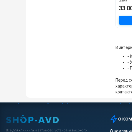
Цена
33 0
В интерн
- 
- 
- 
Перед с
характе
контакта
О КО
Всё для клининга и автомоек: установки высокого
О компани