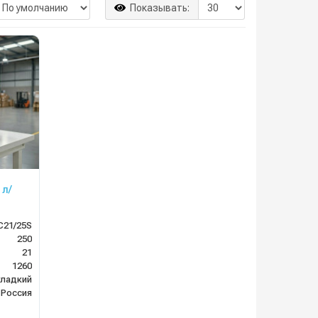
Показывать:
 л/
21/25S
250
21
1260
гладкий
Россия