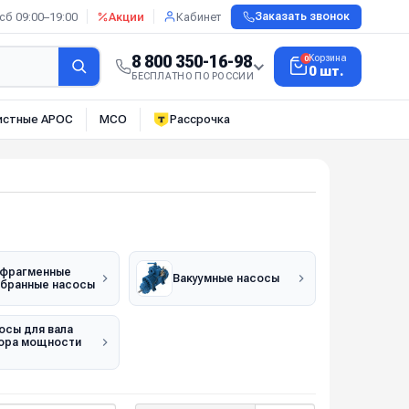
сб 09:00–19:00
Акции
Кабинет
Заказать звонок
8 800 350-16-98
Корзина
0
0 шт.
БЕСПЛАТНО ПО РОССИИ
истные АРОС
МСО
Рассрочка
фрагменные
Вакуумные насосы
бранные насосы
осы для вала
ора мощности