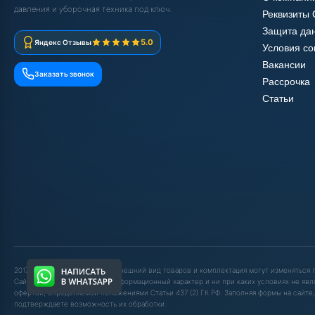
давления и уборочная техника под ключ.
Реквизиты
Защита да
5.0
Яндекс Отзывы
Условия с
Вакансии
Заказать звонок
Рассрочка
Статьи
2017-2025 © ООО "ШОП АВД". Внешний вид товаров и комплектация могут изменяться
Сайт носит исключительно информационный характер и ни при каких условиях не явл
офертой, определяемой положениями Статьи 437 (2) ГК РФ. Заполняя формы на сайте,
подтверждаете возможность их обработки.