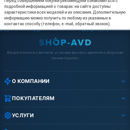
Перед совершением покупки рекомендуем ознакомиться с
подробной информацией о товарах: на сайте доступны
характеристики всех моделей и их описания. Дополнительную
информацию можно получить по любому из указанных в
контактах способу (телефон, e-mail, обратный звонок).
Всё для клининга и автомоек: установки высокого давления и уборочная
техника под ключ.
О КОМПАНИИ
О компании
Реквизиты ООО «Шоп АВД»
ПОКУПАТЕЛЯМ
Защита данных клиента
Как заказать?
Условия соглашения
Оплата
УСЛУГИ
Вакансии
Доставка
Ремонт АВД
Рассрочка
Гарантия