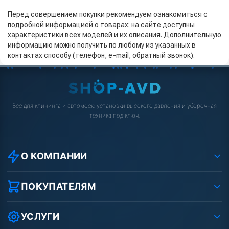
Перед совершением покупки рекомендуем ознакомиться с
подробной информацией о товарах: на сайте доступны
характеристики всех моделей и их описания. Дополнительную
информацию можно получить по любому из указанных в
контактах способу (телефон, e-mail, обратный звонок).
Всё для клининга и автомоек: установки высокого давления и уборочная
техника под ключ.
О КОМПАНИИ
О компании
Реквизиты ООО «Шоп АВД»
ПОКУПАТЕЛЯМ
Защита данных клиента
Как заказать?
Условия соглашения
Оплата
УСЛУГИ
Вакансии
Доставка