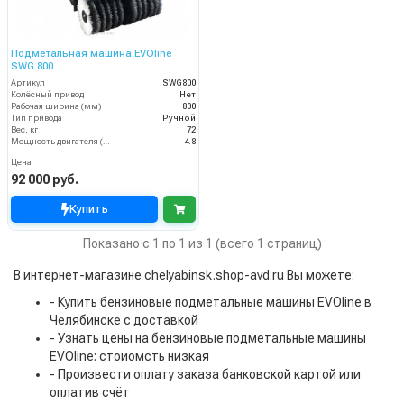
Подметальная машина EVOline
SWG 800
Артикул
SWG800
Колёсный привод
Нет
Рабочая ширина (мм)
800
Тип привода
Ручной
Вес, кг
72
Мощность двигателя (кВт)
4.8
Цена
92 000 руб.
Купить
Показано с 1 по 1 из 1 (всего 1 страниц)
В интернет-магазине chelyabinsk.shop-avd.ru Вы можете:
- Купить бензиновые подметальные машины EVOline в
Челябинске с доставкой
- Узнать цены на бензиновые подметальные машины
EVOline: стоиомсть низкая
- Произвести оплату заказа банковской картой или
оплатив счёт