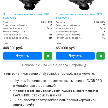
Подметальная машина Lavor PRO
Подметальная машина Lavor PRO
SWL 700 ST
SWL 900 ST
Артикул
0.061.0002
Артикул
0.061.0004
Вместимость бункера (л)
45
Вместимость бункера (л)
60
Колёсный привод
Есть
Колёсный привод
Есть
Количество центральных мусоросборных валиков (шт)
1
Количество центральных мусоросборных валиков (шт)
1
Рабочая ширина (мм)
680
Рабочая ширина (мм)
880
Рабочая ширина центральной щётки (мм)
510
Рабочая ширина центральной щётки (мм)
710
Цена
Цена
448 000 руб.
650 000 руб.
Купить
Купить
Показано с 1 по 2 из 2 (всего 1 страниц)
В интернет-магазине chelyabinsk.shop-avd.ru Вы можете:
- Купить бензиновые подметальные машины LAVOR PRO
в Челябинске с доставкой
- Узнать цены на бензиновые подметальные машины
LAVOR PRO: стоиомсть низкая
- Произвести оплату заказа банковской картой или
оплатив счёт