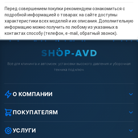
Перед совершением покупки рекомендуем ознакомиться с
подробной информацией о товарах: на сайте доступны
характеристики всех моделей и их описания. Дополнительную
информацию можно получить по любому из указанных в
контактах способу (телефон, e-mail, обратный звонок).
Всё для клининга и автомоек: установки высокого давления и уборочная
техника под ключ.
О КОМПАНИИ
О компании
Реквизиты ООО «Шоп АВД»
ПОКУПАТЕЛЯМ
Защита данных клиента
Как заказать?
Условия соглашения
Оплата
УСЛУГИ
Вакансии
Доставка