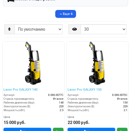
Еще 6
Lavor Pro GALAXY 140
Lavor Pro GALAXY 150
Артикул
8.086.0077C
Артикул
8.086.0075C
Страна-производитель
Италия
Страна-производитель
Италия
Рабочее давление (бар)
140
Рабочее давление (бар)
150
Электропитание (В)
220
Электропитание (В)
220
Мощность (кВт)
2.5
Мощность (кВт)
2.1
Цена
Цена
15 000 руб.
22 000 руб.