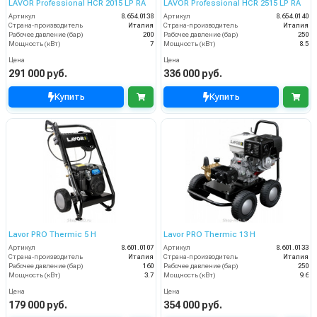
LAVOR Professional HCR 2015 LP RA
LAVOR Professional HCR 2515 LP RA
Артикул
8.654.0138
Артикул
8.654.0140
Страна-производитель
Италия
Страна-производитель
Италия
Рабочее давление (бар)
200
Рабочее давление (бар)
250
Мощность (кВт)
7
Мощность (кВт)
8.5
Цена
Цена
291 000 руб.
336 000 руб.
Купить
Купить
Lavor PRO Thermic 5 H
Lavor PRO Thermic 13 H
Артикул
8.601.0107
Артикул
8.601.0133
Страна-производитель
Италия
Страна-производитель
Италия
Рабочее давление (бар)
160
Рабочее давление (бар)
250
Мощность (кВт)
3.7
Мощность (кВт)
9.6
Цена
Цена
179 000 руб.
354 000 руб.