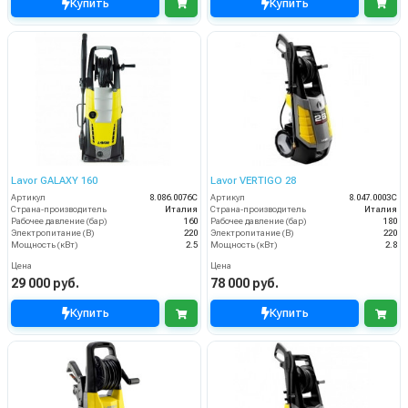
Купить
Купить
Lavor GALAXY 160
Lavor VERTIGO 28
Артикул
8.086.0076C
Артикул
8.047.0003C
Страна-производитель
Италия
Страна-производитель
Италия
Рабочее давление (бар)
160
Рабочее давление (бар)
180
Электропитание (В)
220
Электропитание (В)
220
Мощность (кВт)
2.5
Мощность (кВт)
2.8
Цена
Цена
29 000 руб.
78 000 руб.
Купить
Купить