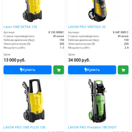
Lavor ONE EXTRA 135
LAVOR PRO VERTIGO 22
Артикул
8.103.0008C
Артикул
8.047.0001C
Страна-производитель
Италия
Страна-производитель
Италия
Рабочее давление (бар)
150
Рабочее давление (бар)
150
Электропитание (В)
220
Электропитание (В)
220
Мощность (кВт)
1.9
Мощность (кВт)
2.8
Цена
Цена
13 000 руб.
34 000 руб.
Купить
Купить
LAVOR PRO ONE PLUS 130
LAVOR PRO Predator 180 DIGIT