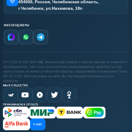
454000, Россия, Челябинская область,
г.Челябинск, ул.Нахимова, 18п
МЕССЕНДЖЕРЫ
2017-2025 © ООО "ШОП АВД". Внешний вид товаров и комплектация могут изменяться
производителем. Сайт носит исключительно информационный характер и ни при
каких условиях не является публичной офертой, определяемой положениями Статьи
437 (2) ГК РФ. Заполняя формы на сайте, Вы подтверждаете возможность их
обработки.
МЫ В СОЦСЕТЯХ
ПРИНИМАЕМ К ОПЛАТЕ
С НДС