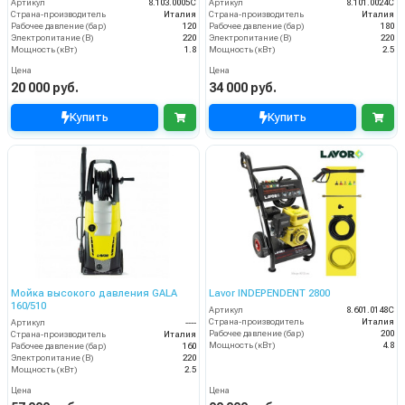
Артикул
8.103.0005C
Артикул
8.101.0024C
Страна-производитель
Италия
Страна-производитель
Италия
Рабочее давление (бар)
120
Рабочее давление (бар)
180
Электропитание (В)
220
Электропитание (В)
220
Мощность (кВт)
1.8
Мощность (кВт)
2.5
Цена
Цена
20 000 руб.
34 000 руб.
Купить
Купить
Мойка высокого давления GALA
Lavor INDEPENDENT 2800
160/510
Артикул
8.601.0148C
Страна-производитель
Италия
Артикул
----
Рабочее давление (бар)
200
Страна-производитель
Италия
Мощность (кВт)
4.8
Рабочее давление (бар)
160
Электропитание (В)
220
Мощность (кВт)
2.5
Цена
Цена