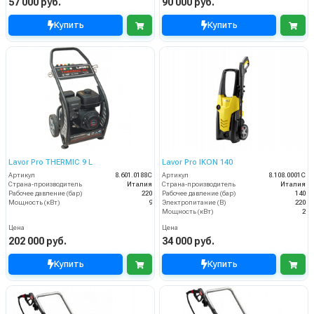
57 000 руб.
90 000 руб.
Купить
Купить
Lavor Pro THERMIC 9 L
Lavor Pro IKON 140
Артикул
8.601.0188C
Артикул
8.108.0001C
Страна-производитель
Италия
Страна-производитель
Италия
Рабочее давление (бар)
220
Рабочее давление (бар)
140
Мощность (кВт)
9
Электропитание (В)
220
Мощность (кВт)
2
Цена
Цена
202 000 руб.
34 000 руб.
Купить
Купить