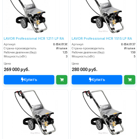
LAVOR Professional HCR 1211 LP RA
LAVOR Professional HCR 1515 LP RA
Артикул
8.654.0136
Артикул
8.654.0137
Страна-производитель
Италия
Страна-производитель
Италия
Рабочее давление (бар)
125
Рабочее давление (бар)
150
Мощность (кВт)
3
Мощность (кВт)
5
Цена
Цена
269 000 руб.
280 000 руб.
Купить
Купить