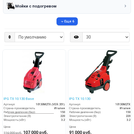
Мойки с подогревом
Еще 6
IPG TX 10.130 Base
IPG TX 10.130
Артикул
10130M2TX (VER.351)
Артикул
10130M2TX
Страна-производитель
Италия
Страна-производитель
Италия
Рабочее давление (бар)
150
Рабочее давление (бар)
150
Электропитание (В)
220
Электропитание (В)
220
Мощность (кВт)
3.2
Мощность (кВт)
3.2
Цена
Цена
107 000 руб.
91 000 руб.
116 000 руб.