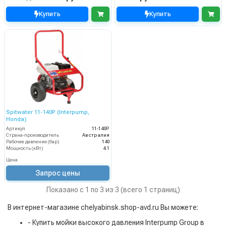
Купить
Купить
Spitwater 11-140P (Interpump,
Honda)
Артикул
11-140P
Страна-производитель
Австралия
Рабочее давление (бар)
140
Мощность (кВт)
4.1
Цена
Запрос цены
Показано с 1 по 3 из 3 (всего 1 страниц)
В интернет-магазине chelyabinsk.shop-avd.ru Вы можете:
- Купить мойки высокого давления Interpump Group в