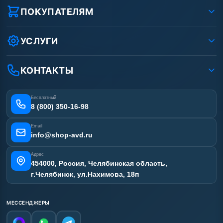
Реквизиты ООО «Шоп АВД»
ПОКУПАТЕЛЯМ
Защита данных клиента
Как заказать?
Условия соглашения
Оплата
УСЛУГИ
Вакансии
Доставка
Ремонт АВД
Рассрочка
Гарантия
Сертификаты
КОНТАКТЫ
Статьи
Лизинг
Наши работы
Получить скидку
Отзывы наших клиентов
Бесплатный
Карта сайта
8 (800) 350-16-98
Email
info@shop-avd.ru
Адрес
454000, Россия, Челябинская область,
г.Челябинск, ул.Нахимова, 18п
МЕССЕНДЖЕРЫ