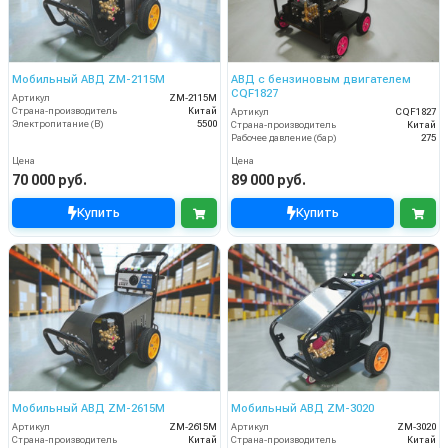
Мобильный АВД ZM-2115М
АВД с бензиновым двигателем
CQF1827
Артикул
ZM-2115М
Страна-производитель
Китай
Артикул
CQF1827
Электропитание (В)
5500
Страна-производитель
Китай
Рабочее давление (бар)
275
Цена
Цена
70 000 руб.
89 000 руб.
Купить
Купить
Мобильный АВД ZM-2615M
Мобильный АВД ZM-3020
Артикул
ZM-2615M
Артикул
ZM-3020
Страна-производитель
Китай
Страна-производитель
Китай