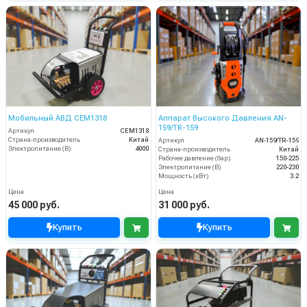
Мобильный АВД CEM1318
Аппарат Высокого Давления AN-
159/TR-159
Артикул
CEM1318
Страна-производитель
Китай
Артикул
AN-159/TR-159
Электропитание (В)
4000
Страна-производитель
Китай
Рабочее давление (бар)
150-225
Электропитание (В)
220-230
Мощность (кВт)
3.2
Цена
Цена
45 000 руб.
31 000 руб.
Купить
Купить