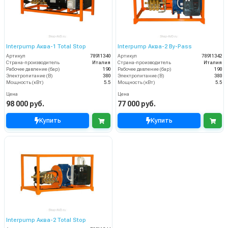
Interpump Аква-1 Total Stop
Interpump Аква-2 By-Pass
Артикул
78911340
Артикул
78911342
Страна-производитель
Италия
Страна-производитель
Италия
Рабочее давление (бар)
190
Рабочее давление (бар)
190
Электропитание (В)
380
Электропитание (В)
380
Мощность (кВт)
5.5
Мощность (кВт)
5.5
Цена
Цена
98 000 руб.
77 000 руб.
Купить
Купить
Interpump Аква-2 Total Stop