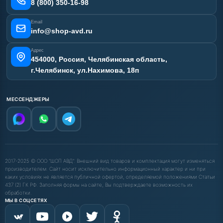
Карта сайта
8 (800) 350-16-98
Email
info@shop-avd.ru
Адрес
454000, Россия, Челябинская область,
г.Челябинск, ул.Нахимова, 18п
МЕССЕНДЖЕРЫ
2017-2025 © ООО "ШОП АВД". Внешний вид товаров и комплектация могут изменяться
производителем. Сайт носит исключительно информационный характер и ни при
каких условиях не является публичной офертой, определяемой положениями Статьи
437 (2) ГК РФ. Заполняя формы на сайте, Вы подтверждаете возможность их
обработки.
МЫ В СОЦСЕТЯХ