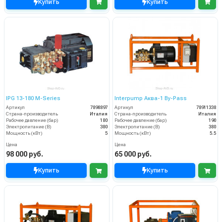
Купить
Купить
IPG 13-180 M-Series
Interpump Аква-1 By-Pass
Артикул
7898897
Артикул
78911338
Страна-производитель
Италия
Страна-производитель
Италия
Рабочее давление (бар)
180
Рабочее давление (бар)
190
Электропитание (В)
380
Электропитание (В)
380
Мощность (кВт)
5
Мощность (кВт)
5.5
Цена
Цена
98 000 руб.
65 000 руб.
Купить
Купить