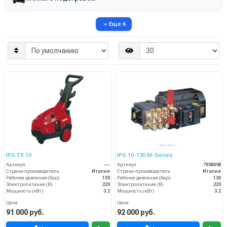
Еще 6
IPG TX 10
IPG 10-130 M-Series
Артикул
----
Артикул
7898898
Страна-производитель
Италия
Страна-производитель
Италия
Рабочее давление (бар)
150
Рабочее давление (бар)
130
Электропитание (В)
220
Электропитание (В)
220
Мощность (кВт)
3.2
Мощность (кВт)
3.2
Цена
Цена
91 000 руб.
92 000 руб.