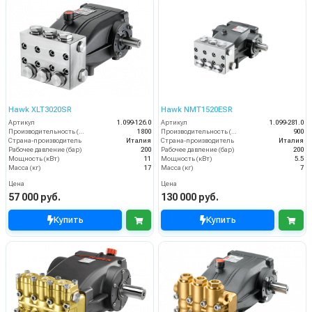
Hawk XLT3020SR
Hawk NMT1520ESR
Артикул
1.099-126.0
Артикул
1.099-281.0
Производительность (л/ч)
1800
Производительность (л/ч)
900
Страна-производитель
Италия
Страна-производитель
Италия
Рабочее давление (бар)
200
Рабочее давление (бар)
200
Мощность (кВт)
11
Мощность (кВт)
5.5
Масса (кг)
17
Масса (кг)
7
Цена
Цена
57 000 руб.
130 000 руб.
Купить
Купить