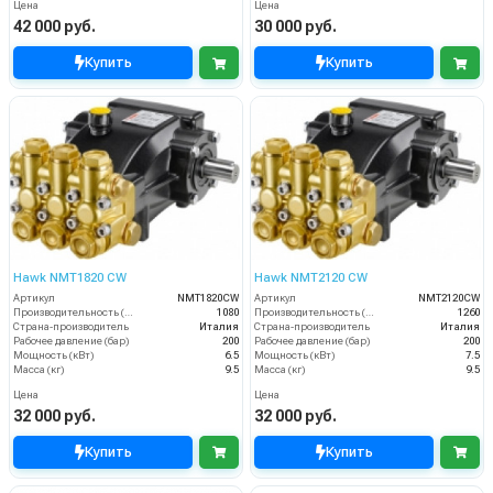
Цена
Цена
42 000 руб.
30 000 руб.
Купить
Купить
Hawk NMT1820 CW
Hawk NMT2120 CW
Артикул
NMT1820CW
Артикул
NMT2120CW
Производительность (л/ч)
1080
Производительность (л/ч)
1260
Страна-производитель
Италия
Страна-производитель
Италия
Рабочее давление (бар)
200
Рабочее давление (бар)
200
Мощность (кВт)
6.5
Мощность (кВт)
7.5
Масса (кг)
9.5
Масса (кг)
9.5
Цена
Цена
32 000 руб.
32 000 руб.
Купить
Купить