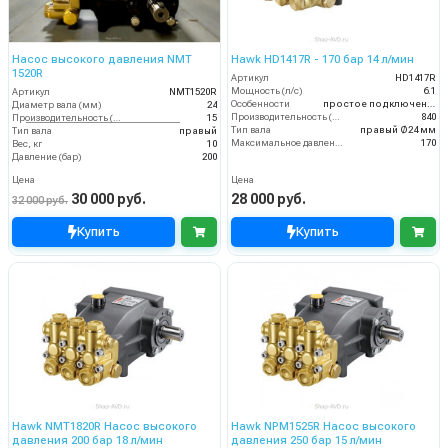
Насос высокого давления NMT
Hawk HD1417R - 170 бар 14 л/мин
1520R
Артикул
HD1417R
Мощность (л/с)
6.1
Артикул
NMT1520R
Особенности
простое подключение
Диаметр вала (мм)
24
Производительность (л/ч)
840
Производительность (л/мин)
15
Тип вала
правый Ø24 мм
Тип вала
правый
Максимальное давление воды (бар)
170
Вес, кг
10
Давление (бар)
200
Цена
Цена
30 000 руб.
28 000 руб.
32 000 руб.
Купить
Купить
Hawk NMT1820R Насос высокого
Hawk NPM1525R Насос высокого
давления 200 бар 18 л/мин
давления 250 бар 15 л/мин