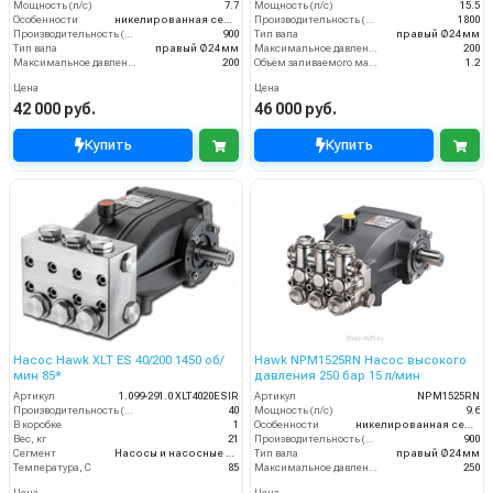
Мощность (л/с)
7.7
Мощность (л/с)
15.5
Особенности
никелированная серия для автомоек
Производительность (л/ч)
1800
Производительность (л/ч)
900
Тип вала
правый Ø24 мм
Тип вала
правый Ø24 мм
Максимальное давление воды (бар)
200
Максимальное давление воды (бар)
200
Объём заливаемого масла (л)
1.2
Цена
Цена
42 000 руб.
46 000 руб.
Купить
Купить
Насос Hawk XLT ES 40/200 1450 об/
Hawk NPM1525RN Насос высокого
мин 85*
давления 250 бар 15 л/мин
Артикул
1.099-291.0 XLT4020ESIR
Артикул
NPM1525RN
Производительность (л/мин)
40
Мощность (л/с)
9.6
В коробке
1
Особенности
никелированная серия
Вес, кг
21
Производительность (л/ч)
900
Сегмент
Насосы и насосные станции
Тип вала
правый Ø24 мм
Температура, C
85
Максимальное давление воды (бар)
250
Цена
Цена