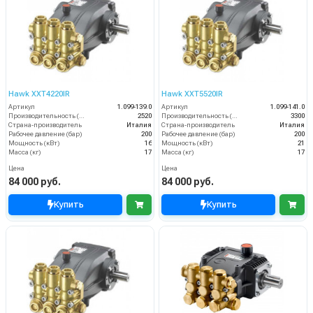
Hawk XXT4220IR
Hawk XXT5520IR
Артикул
1.099-139.0
Артикул
1.099-141.0
Производительность (л/ч)
2520
Производительность (л/ч)
3300
Страна-производитель
Италия
Страна-производитель
Италия
Рабочее давление (бар)
200
Рабочее давление (бар)
200
Мощность (кВт)
16
Мощность (кВт)
21
Масса (кг)
17
Масса (кг)
17
Цена
Цена
84 000 руб.
84 000 руб.
Купить
Купить