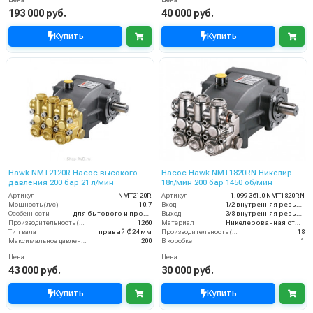
193 000 руб.
40 000 руб.
Купить
Купить
Hawk NMT2120R Насос высокого
Насос Hawk NMT1820RN Никелир.
давления 200 бар 21 л/мин
18л/мин 200 бар 1450 об/мин
Артикул
NMT2120R
Артикул
1.099-361.0 NMT1820RN
Мощность (л/с)
10.7
Вход
1/2 внутренняя резьба
Особенности
для бытового и промышленного назначения
Выход
3/8 внутренняя резьба
Производительность (л/ч)
1260
Материал
Никелерованная сталь
Тип вала
правый Ø24 мм
Производительность (л/мин)
18
Максимальное давление воды (бар)
200
В коробке
1
Цена
Цена
43 000 руб.
30 000 руб.
Купить
Купить