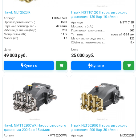
Hawk NLT2525IR
Hawk NST1012R Насос высокого
давления 120 бар 10 л/мин
Артикул
1.099-074.0
Производительность (л/ч)
1500
Артикул
NST1012R
Страна-производитель
Италия
Мощность (л/с)
3
Рабочее давление (бар)
250
Производительность (л/ч)
600
Мощность (кВт)
11.9
Тип вала
правый Ø24 мм
Масса (кг)
17
Максимальное давление воды (бар)
120
Объём заливаемого масла (л)
0.4
Цена
Цена
49 000 руб.
25 000 руб.
Купить
Купить
Hawk NMT1520CWR Насос высокого
Hawk NLT3020IR Насос высокого
давления 200 бар 15 л/мин
давления 200 бар 30 л/мин
Артикул
NMT1520CWR
Артикул
NLT3020IR