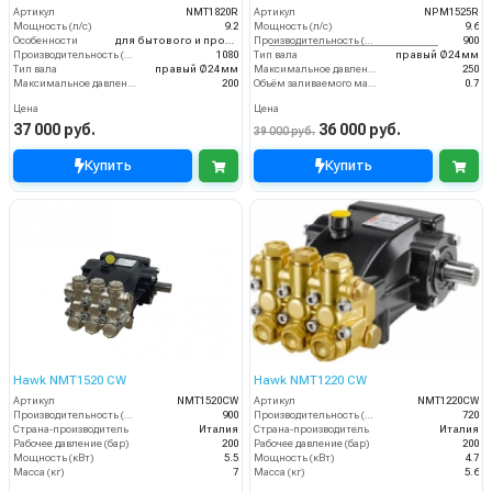
Артикул
NMT1820R
Артикул
NPM1525R
Мощность (л/с)
9.2
Мощность (л/с)
9.6
Особенности
для бытового и промышленного назначения
Производительность (л/ч)
900
Производительность (л/ч)
1080
Тип вала
правый Ø24 мм
Тип вала
правый Ø24 мм
Максимальное давление воды (бар)
250
Максимальное давление воды (бар)
200
Объём заливаемого масла (л)
0.7
Цена
Цена
37 000 руб.
36 000 руб.
39 000 руб.
Купить
Купить
Hawk NMT1520 CW
Hawk NMT1220 CW
Артикул
NMT1520CW
Артикул
NMT1220CW
Производительность (л/ч)
900
Производительность (л/ч)
720
Страна-производитель
Италия
Страна-производитель
Италия
Рабочее давление (бар)
200
Рабочее давление (бар)
200
Мощность (кВт)
5.5
Мощность (кВт)
4.7
Масса (кг)
7
Масса (кг)
5.6