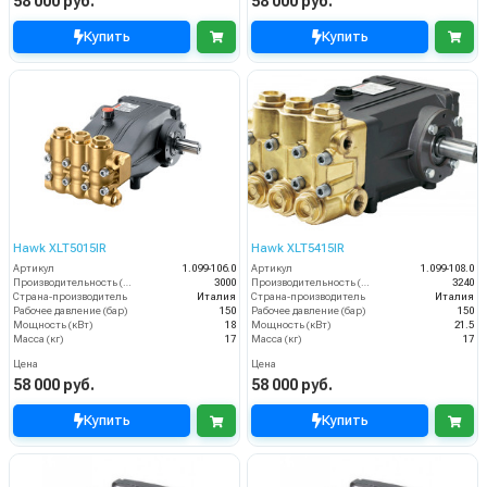
58 000 руб.
58 000 руб.
Купить
Купить
Hawk XLT5015IR
Hawk XLT5415IR
Артикул
1.099-106.0
Артикул
1.099-108.0
Производительность (л/ч)
3000
Производительность (л/ч)
3240
Страна-производитель
Италия
Страна-производитель
Италия
Рабочее давление (бар)
150
Рабочее давление (бар)
150
Мощность (кВт)
18
Мощность (кВт)
21.5
Масса (кг)
17
Масса (кг)
17
Цена
Цена
58 000 руб.
58 000 руб.
Купить
Купить