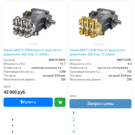
Hawk NMT2120RN Насос высокого
Hawk NMT1220R Насос высокого
давления 200 бар 21 л/мин
давления 200 бар 12 л/мин
Артикул
NMT2120RN
Артикул
NMT1220R
Мощность (л/с)
10.7
Мощность (л/с)
6.4
Особенности
никелированная серия
Особенности
простое обслуживание
Производительность (л/ч)
1260
Производительность (л/ч)
750
Тип вала
правый Ø24 мм
Тип вала
правый Ø24 мм
Максимальное давление воды (бар)
200
Максимальное давление воды (бар)
200
Цена
42 000 руб.
Цена
Купить
Запрос цены
1
2
>
>|