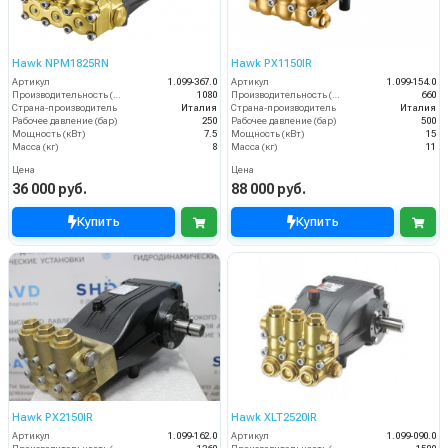
Hawk NPM1825RN
Hawk PX1150IR
Артикул
1.099-367.0
Артикул
1.099-154.0
Производительность (л/ч)
1080
Производительность (л/ч)
660
Страна-производитель
Италия
Страна-производитель
Италия
Рабочее давление (бар)
250
Рабочее давление (бар)
500
Мощность (кВт)
7.5
Мощность (кВт)
15
Масса (кг)
8
Масса (кг)
11
Цена
Цена
36 000 руб.
88 000 руб.
Купить
Купить
Hawk PX2150IR
Hawk XLT2520IR
Артикул
1.099-162.0
Артикул
1.099-090.0