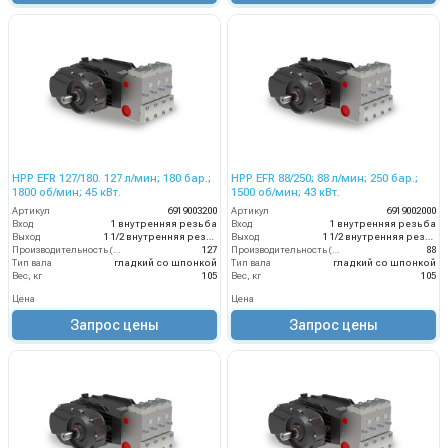
HPP EFR 127/180. 127 л/мин; 180 бар.;
HPP EFR 88/250; 88 л/мин; 250 бар.;
1800 об/мин; 45 кВт.
1500 об/мин; 43 кВт.
Артикул
6919003200
Артикул
6919002000
Вход
1 внутренняя резьба
Вход
1 внутренняя резьба
Выход
1 1/2 внутренняя резьба
Выход
1 1/2 внутренняя резьба
Производительность (л/мин)
127
Производительность (л/мин)
88
Тип вала
гладкий со шпонкой
Тип вала
гладкий со шпонкой
Вес, кг
105
Вес, кг
105
Цена
Цена
Запрос цены
Запрос цены