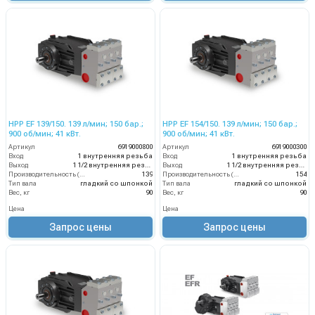
HPP EF 139/150. 139 л/мин; 150 бар.;
HPP EF 154/150. 139 л/мин; 150 бар.;
900 об/мин; 41 кВт.
900 об/мин; 41 кВт.
Артикул
6919000800
Артикул
6919000300
Вход
1 внутренняя резьба
Вход
1 внутренняя резьба
Выход
1 1/2 внутренняя резьба
Выход
1 1/2 внутренняя резьба
Производительность (л/мин)
139
Производительность (л/мин)
154
Тип вала
гладкий со шпонкой
Тип вала
гладкий со шпонкой
Вес, кг
90
Вес, кг
90
Цена
Цена
Запрос цены
Запрос цены