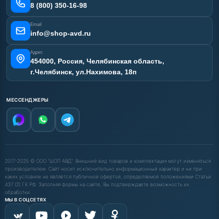
Карта сайта
8 (800) 350-16-98
Email
info@shop-avd.ru
Адрес
454000, Россия, Челябинская область,
г.Челябинск, ул.Нахимова, 18п
МЕССЕНДЖЕРЫ
2017-2025 © ООО "ШОП АВД". Внешний вид товаров и комплектация могут изменяться
производителем. Сайт носит исключительно информационный характер и ни при
каких условиях не является публичной офертой, определяемой положениями Статьи
437 (2) ГК РФ. Заполняя формы на сайте, Вы подтверждаете возможность их
обработки.
МЫ В СОЦСЕТЯХ