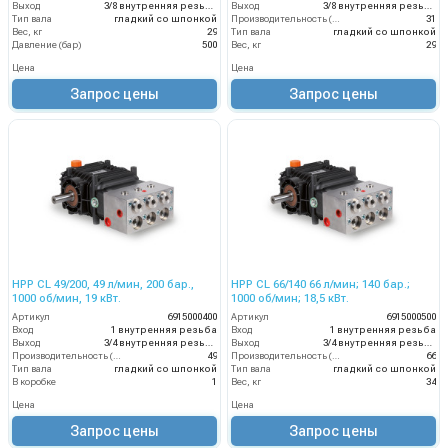
Выход
3/8 внутренняя резьба
Выход
3/8 внутренняя резьба
Тип вала
гладкий со шпонкой
Производительность (л/мин)
31
Вес, кг
29
Тип вала
гладкий со шпонкой
Давление (бар)
500
Вес, кг
29
Цена
Цена
Запрос цены
Запрос цены
HPP CL 49/200, 49 л/мин, 200 бар.,
HPP CL 66/140 66 л/мин; 140 бар.;
1000 об/мин, 19 кВт.
1000 об/мин; 18,5 кВт.
Артикул
6915000400
Артикул
6915000500
Вход
1 внутренняя резьба
Вход
1 внутренняя резьба
Выход
3/4 внутренняя резьба
Выход
3/4 внутренняя резьба
Производительность (л/мин)
49
Производительность (л/мин)
66
Тип вала
гладкий со шпонкой
Тип вала
гладкий со шпонкой
В коробке
1
Вес, кг
34
Цена
Цена
Запрос цены
Запрос цены