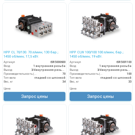
HPP CL 70/130. 70 л/мин; 130 бар.;
HPP CLW 100/100 100 л/мин; бар.;
1450 об/мин; 17,5 кВт.
1450 об/мин; 19 кВт.
Артикул
6915000600
Артикул
6915001100
Вход
1 внутренняя резьба
Вход
1 внутренняя резьба
Выход
3/4 внутренняя резьба
Выход
3/4 внутренняя резьба
Производительность (л/мин)
70
Производительность (л/мин)
100
Тип вала
гладкий со шпонкой
Тип вала
гладкий со шпонкой
Вес, кг
34
Вес, кг
33
Цена
Цена
Запрос цены
Запрос цены