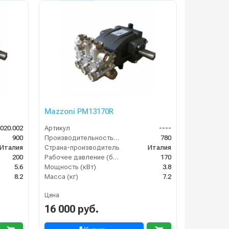
Mazzoni PM13170R
.020.002
Артикул
----
900
Производительность (л/ч)
780
Италия
Страна-производитель
Италия
200
Рабочее давление (бар)
170
5.6
Мощность (кВт)
3.8
8.2
Масса (кг)
7.2
Цена
16 000 руб.