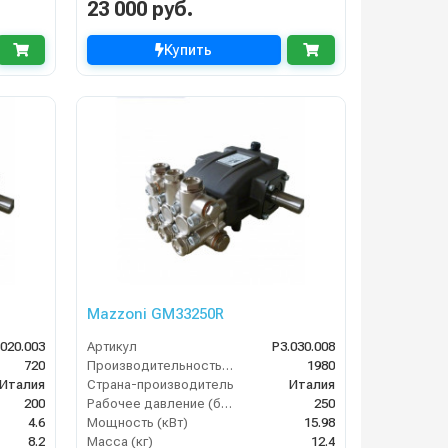
23 000 руб.
Купить
Mazzoni GM33250R
.020.003
Артикул
P3.030.008
720
Производительность (л/ч)
1980
Италия
Страна-производитель
Италия
200
Рабочее давление (бар)
250
4.6
Мощность (кВт)
15.98
8.2
Масса (кг)
12.4