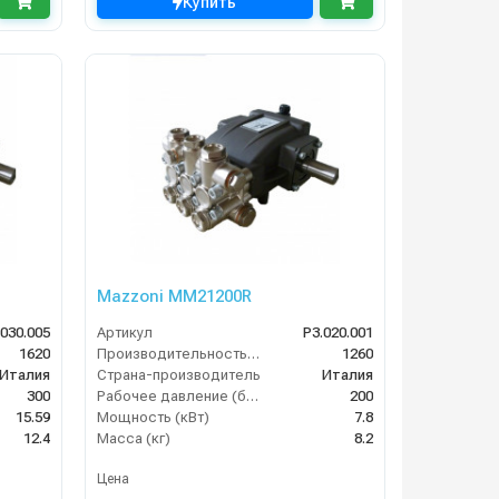
Купить
Mazzoni MM21200R
.030.005
Артикул
P3.020.001
1620
Производительность (л/ч)
1260
Италия
Страна-производитель
Италия
300
Рабочее давление (бар)
200
15.59
Мощность (кВт)
7.8
12.4
Масса (кг)
8.2
Цена