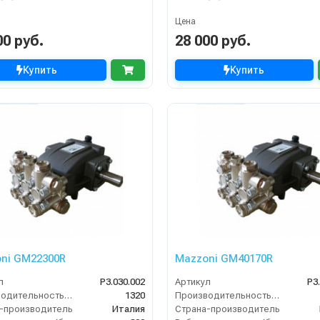
Цена
00 руб.
28 000 руб.
Купить
Купить
ni GM22300R
Mazzoni GM40170R
л
P3.030.002
Артикул
P3
Производительность (л/ч)
1320
Производительность (л/ч)
-производитель
Италия
Страна-производитель