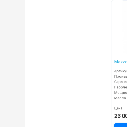
Mazzo
Артику
Страна
Мощнос
Масса 
Цена
23 0