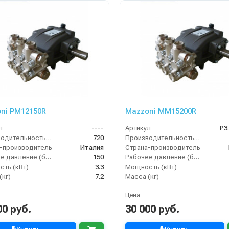
ni PM12150R
Mazzoni MM15200R
л
----
Артикул
P3
Производительность (л/ч)
720
Производительность (л/ч)
-производитель
Италия
Страна-производитель
Рабочее давление (бар)
150
Рабочее давление (бар)
ть (кВт)
3.3
Мощность (кВт)
(кг)
7.2
Масса (кг)
Цена
00 руб.
30 000 руб.