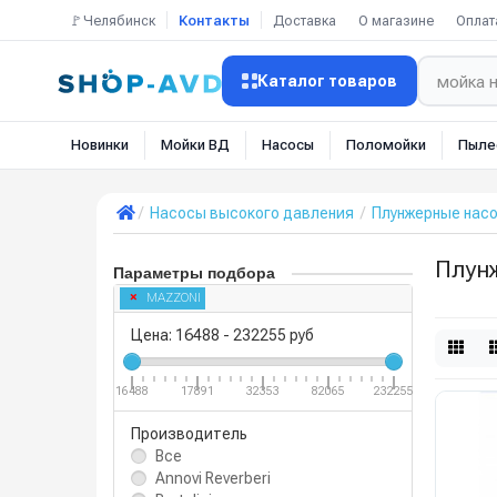
🚩Челябинск
Контакты
Доставка
О магазине
Оплат
Каталог товаров
Новинки
Мойки ВД
Насосы
Поломойки
Пыле
Насосы высокого давления
Плунжерные нас
Плун
Параметры подбора
MAZZONI
Цена:
16488
-
232255
руб
16488
17891
32353
82065
232255
Производитель
Все
Annovi Reverberi