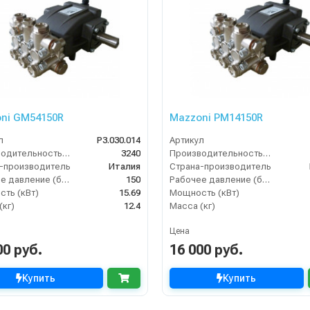
ni GM54150R
Mazzoni PM14150R
л
P3.030.014
Артикул
Производительность (л/ч)
3240
Производительность (л/ч)
-производитель
Италия
Страна-производитель
Рабочее давление (бар)
150
Рабочее давление (бар)
ть (кВт)
15.69
Мощность (кВт)
(кг)
12.4
Масса (кг)
Цена
00 руб.
16 000 руб.
Купить
Купить