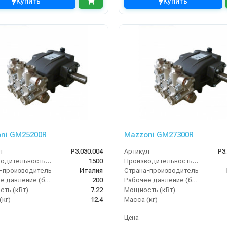
Купить
Купить
ni GM25200R
Mazzoni GM27300R
л
P3.030.004
Артикул
P3
Производительность (л/ч)
1500
Производительность (л/ч)
-производитель
Италия
Страна-производитель
Рабочее давление (бар)
200
Рабочее давление (бар)
ть (кВт)
7.22
Мощность (кВт)
(кг)
12.4
Масса (кг)
Цена