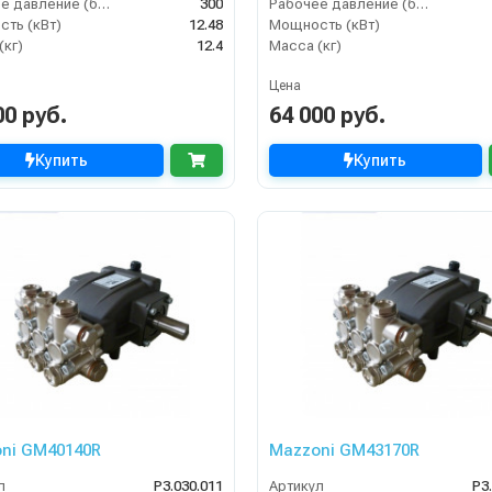
Рабочее давление (бар)
300
Рабочее давление (бар)
ть (кВт)
12.48
Мощность (кВт)
(кг)
12.4
Масса (кг)
Цена
00 руб.
64 000 руб.
Купить
Купить
ni GM40140R
Mazzoni GM43170R
л
P3.030.011
Артикул
P3