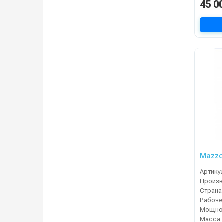
45 0
Mazzo
Артику
Страна
Мощнос
Масса 