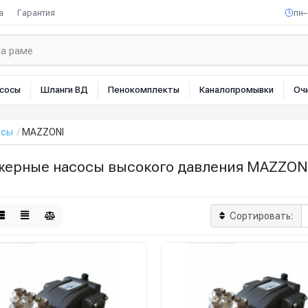
а
Гарантия
пн–
сосы
Шланги ВД
Пенокомплекты
Каналопромывки
Оч
осы
MAZZONI
жерные насосы высокого давления MAZZON
Сортировать: