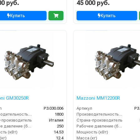
00 руб.
45 000 руб.
Купить
Купить
ni GM30250R
Mazzoni MM12200R
л
P3.030.006
Артикул
P3
Производительность (л/ч)
1800
Производительность (л/ч)
-производитель
Италия
Страна-производитель
Рабочее давление (бар)
250
Рабочее давление (бар)
ть (кВт)
14.53
Мощность (кВт)
(кг)
12.4
Масса (кг)