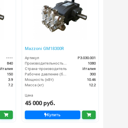
Mazzoni GM18300R
----
Артикул
P3.030.001
840
Производительность (л/ч)
1080
Италия
Страна-производитель
Италия
150
Рабочее давление (бар)
300
3.9
Мощность (кВт)
10.46
7.2
Масса (кг)
12.2
Цена
45 000 руб.
Купить