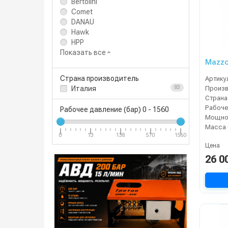
Bertolini
Comet
DANAU
Hawk
HPP
Показать все
Mazzo
Страна производитель
Артику
Италия
83
Страна
Рабочее давление (бар)
0
-
1560
Мощнос
Масса 
0
13
138
570
1560
Цена
26 0