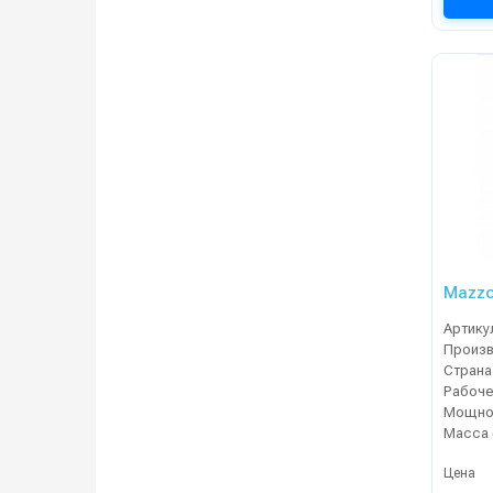
Mazzo
Артику
Страна
Мощнос
Масса 
Цена