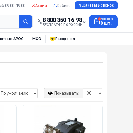
сб 09:00–19:00
Акции
Кабинет
Заказать звонок
8 800 350-16-98
Корзина
0
0 шт.
БЕСПЛАТНО ПО РОССИИ
истные АРОС
МСО
Рассрочка
I
Показывать: