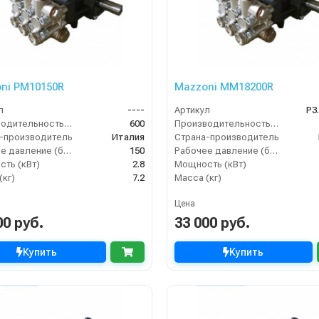
ni PM10150R
Mazzoni MM18200R
л
----
Артикул
P3
Производительность (л/ч)
600
Производительность (л/ч)
-производитель
Италия
Страна-производитель
Рабочее давление (бар)
150
Рабочее давление (бар)
ть (кВт)
2.8
Мощность (кВт)
(кг)
7.2
Масса (кг)
Цена
00 руб.
33 000 руб.
Купить
Купить