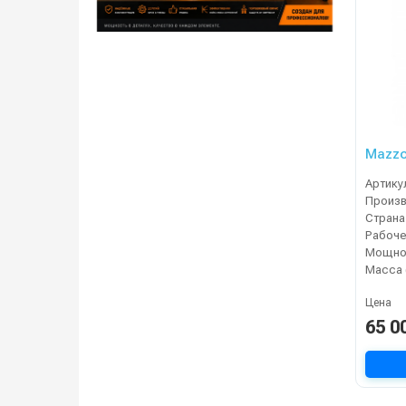
Mazzo
Артику
Страна
Мощнос
Масса 
Цена
65 0