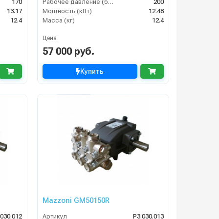
170
Рабочее давление (бар)
200
13.17
Мощность (кВт)
12.48
12.4
Масса (кг)
12.4
Цена
57 000 руб.
Купить
Mazzoni GM50150R
.030.012
Артикул
P3.030.013