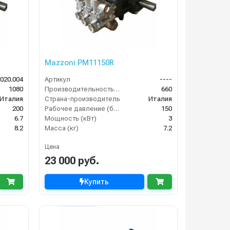
Mazzoni PM11150R
.020.004
Артикул
----
1080
Производительность (л/ч)
660
Италия
Страна-производитель
Италия
200
Рабочее давление (бар)
150
6.7
Мощность (кВт)
3
8.2
Масса (кг)
7.2
Цена
23 000 руб.
Купить