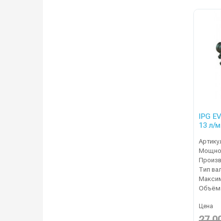
IPG E
13 л/
Артику
Мощнос
Тип ва
Цена
27 0