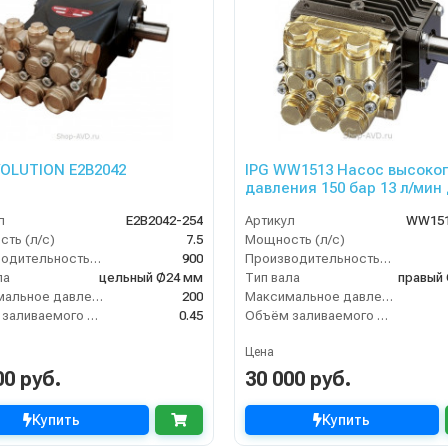
VOLUTION E2B2042
IPG WW1513 Насос высоко
давления 150 бар 13 л/мин
Portotecnica Universe
л
E2B2042-254
Артикул
WW151
ть (л/с)
7.5
Мощность (л/с)
Производительность (л/ч)
900
Производительность (л/ч)
ла
цельный Ø24 мм
Тип вала
правый
Максимальное давление воды (бар)
200
Максимальное давление воды (бар)
Объём заливаемого масла (л)
0.45
Объём заливаемого масла (л)
Цена
00 руб.
30 000 руб.
Купить
Купить