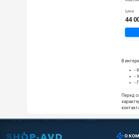
Цена
44 0
В интерн
- 
- 
- 
Перед с
характе
контакта
О КО