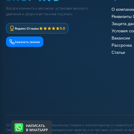
Всё для клининга и автомоек: установки высокого
О компани
давления и уборочная техника под ключ.
Реквизиты
Защита да
5.0
Яндекс Отзывы
Условия с
Вакансии
Заказать звонок
Рассрочка
Статьи
2017-2025 © ООО "ШОП АВД". Внешний вид товаров и комплектация могут изменяться
Сайт носит исключительно информационный характер и ни при каких условиях не явл