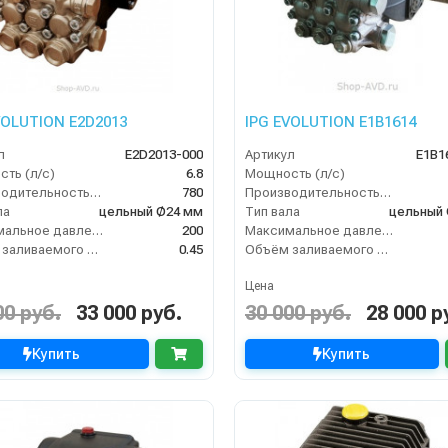
VOLUTION E2D2013
IPG EVOLUTION E1B1614
л
E2D2013-000
Артикул
E1B1
ть (л/с)
6.8
Мощность (л/с)
Производительность (л/ч)
780
Производительность (л/ч)
ла
цельный Ø24 мм
Тип вала
цельный
Максимальное давление воды (бар)
200
Максимальное давление воды (бар)
Объём заливаемого масла (л)
0.45
Объём заливаемого масла (л)
Цена
00 руб.
33 000 руб.
30 000 руб.
28 000 р
Купить
Купить