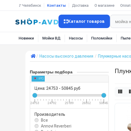
🚩Челябинск
Контакты
Доставка
О магазине
Оплат
Каталог товаров
Новинки
Мойки ВД
Насосы
Поломойки
Пыле
Насосы высокого давления
Плунжерные нас
Плун
Параметры подбора
IPG
Цена:
24753
-
50845
руб
24753
24792
25189
26552
50845
Производитель
Все
Annovi Reverberi