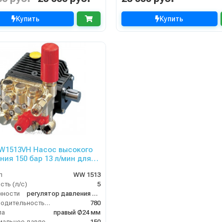
Купить
Купить
W1513VH Насос высокого
ния 150 бар 13 л/мин для
ecnica Universe
л
WW 1513
ть (л/с)
5
нности
регулятор давления в комплекте
Производительность (л/ч)
780
ла
правый Ø24 мм
Максимальное давление воды (бар)
150