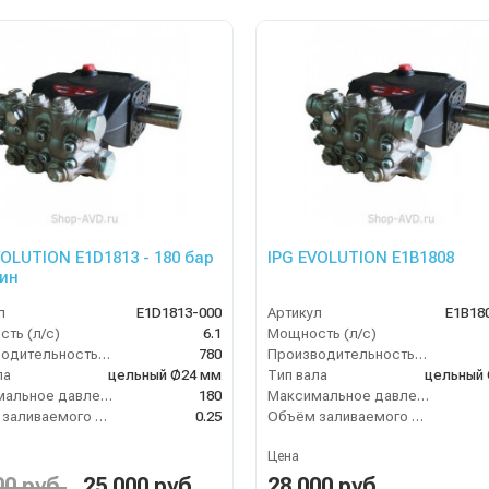
VOLUTION E1D1813 - 180 бар
IPG EVOLUTION E1B1808
мин
л
E1D1813-000
Артикул
E1B18
ть (л/с)
6.1
Мощность (л/с)
Производительность (л/ч)
780
Производительность (л/ч)
ла
цельный Ø24 мм
Тип вала
цельный
Максимальное давление воды (бар)
180
Максимальное давление воды (бар)
Объём заливаемого масла (л)
0.25
Объём заливаемого масла (л)
Цена
00 руб.
25 000 руб.
28 000 руб.