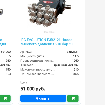
го
IPG EVOLUTION E3B2121 Насос
 для
высокого давления 210 бар 21 л/
мин
3V-000
Артикул
E3B2121
5
Мощность (л/с)
11.5
780
Производительность (л/ч)
1260
 Ø24 мм
Тип вала
цельный Ø24 мм
150
Максимальное давление воды (бар)
210
0.3
Объём заливаемого масла (л)
0.65
Цена
51 000 руб.
Купить