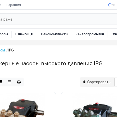
а
Гарантия
пн–
сосы
Шланги ВД
Пенокомплекты
Каналопромывки
Оч
осы
IPG
жерные насосы высокого давления IPG
Сортировать: