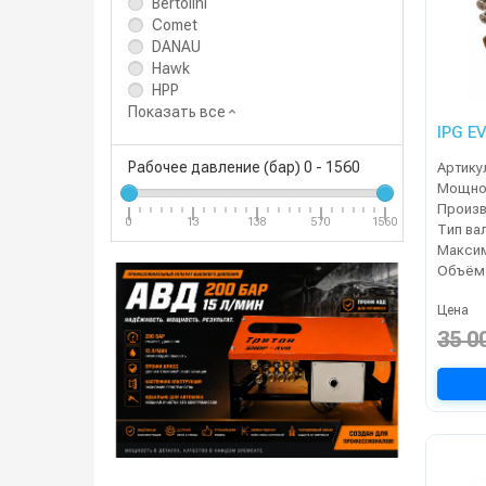
Bertolini
Comet
DANAU
Hawk
HPP
Показать все
IPG E
Рабочее давление (бар)
0
-
1560
Артику
Мощнос
0
13
138
570
1560
Тип ва
Цена
35 0