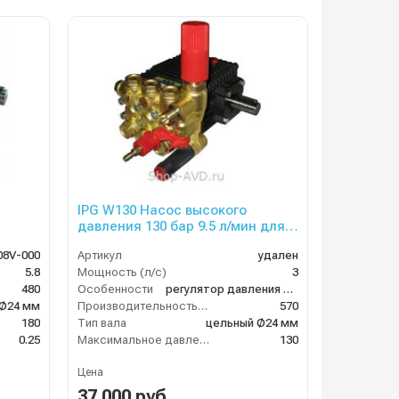
IPG W130 Насос высокого
давления 130 бар 9.5 л/мин для
Portotecnica Elite 1910
08V-000
Артикул
удален
5.8
Мощность (л/с)
3
480
Особенности
регулятор давления в комплекте
 Ø24 мм
Производительность (л/ч)
570
180
Тип вала
цельный Ø24 мм
0.25
Максимальное давление воды (бар)
130
Цена
37 000 руб.