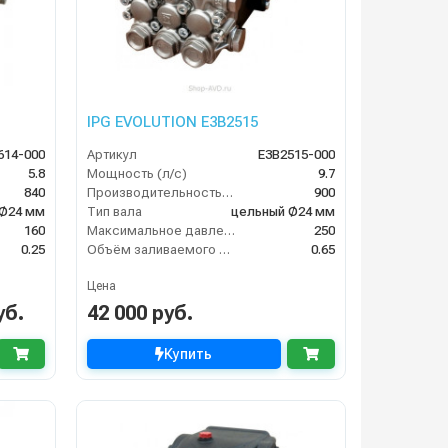
IPG EVOLUTION E3B2515
614-000
Артикул
E3B2515-000
5.8
Мощность (л/с)
9.7
840
Производительность (л/ч)
900
 Ø24 мм
Тип вала
цельный Ø24 мм
160
Максимальное давление воды (бар)
250
0.25
Объём заливаемого масла (л)
0.65
Цена
уб.
42 000 руб.
Купить