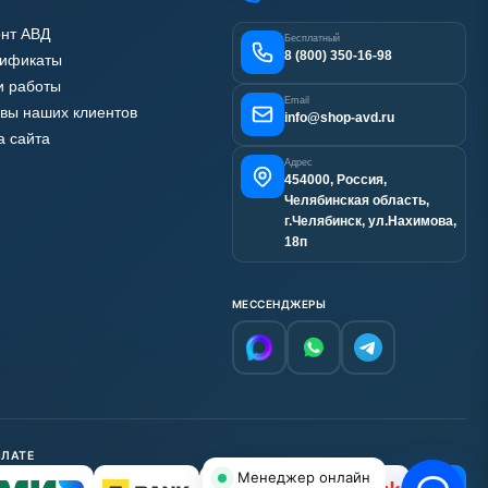
нт АВД
Бесплатный
8 (800) 350-16-98
тификаты
 работы
Email
вы наших клиентов
info@shop-avd.ru
а сайта
Адрес
454000, Россия,
Челябинская область,
г.Челябинск, ул.Нахимова,
18п
МЕССЕНДЖЕРЫ
ПЛАТЕ
Менеджер онлайн