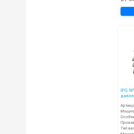
IPG W
давле
Portot
Артику
Мощнос
Особе
Тип ва