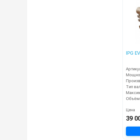
IPG E
Артику
Мощнос
Тип ва
Цена
39 0