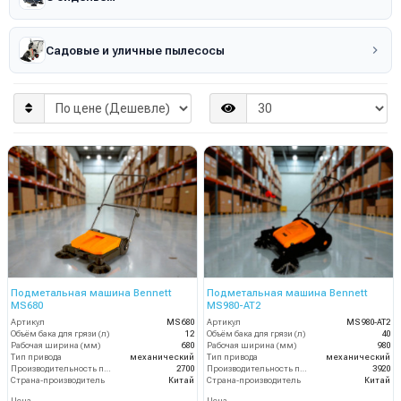
Садовые и уличные пылесосы
Подметальная машина Bennett
Подметальная машина Bennett
MS680
MS980-AT2
Артикул
MS680
Артикул
MS980-AT2
Объём бака для грязи (л)
12
Объём бака для грязи (л)
40
Рабочая ширина (мм)
680
Рабочая ширина (мм)
980
Тип привода
механический
Тип привода
механический
Производительность по площади (м2/ч)
2700
Производительность по площади (м2/ч)
3920
Страна-производитель
Китай
Страна-производитель
Китай
Цена
Цена