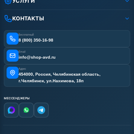
УСЛУГИ
Вакансии
Доставка
Ремонт АВД
Рассрочка
Гарантия
Сертификаты
КОНТАКТЫ
Статьи
Лизинг
Наши работы
Получить скидку
Отзывы наших клиентов
Бесплатный
Карта сайта
8 (800) 350-16-98
Email
info@shop-avd.ru
Адрес
454000, Россия, Челябинская область,
г.Челябинск, ул.Нахимова, 18п
МЕССЕНДЖЕРЫ