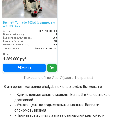
Bennett Tornado 700bd (с литиевым
АКБ 300 Ач)
Артикул
BEN-700BD-300
Время работы (ч)
4
Ёмкость аккумулятора (Ач)
300
Ёмкость бака (л)
90
Рабочая ширина (мм)
1200
Тип машины
Аккумуляторная
Цена
1 362 000 руб.
Купить
Показано с 1 по 7 из 7 (всего 1 страниц)
В интернет-магазине chelyabinsk.shop-avd.ru Вы можете:
- Купить подметальные машины Bennett в Челябинске с
доставкой
- Узнать цены на подметальные машины Bennett:
стоиомсть низкая
- Произвести оплату заказа банковской картой или