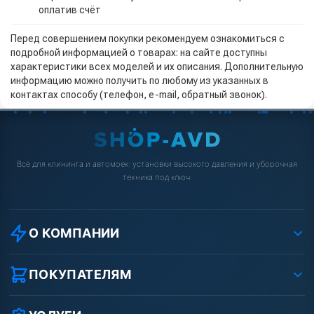
оплатив счёт
Перед совершением покупки рекомендуем ознакомиться с
подробной информацией о товарах: на сайте доступны
характеристики всех моделей и их описания. Дополнительную
информацию можно получить по любому из указанных в
контактах способу (телефон, e-mail, обратный звонок).
Всё для клининга и автомоек: установки высокого давления и уборочная
техника под ключ.
О КОМПАНИИ
О компании
Реквизиты ООО «Шоп АВД»
ПОКУПАТЕЛЯМ
Защита данных клиента
Как заказать?
Условия соглашения
Оплата