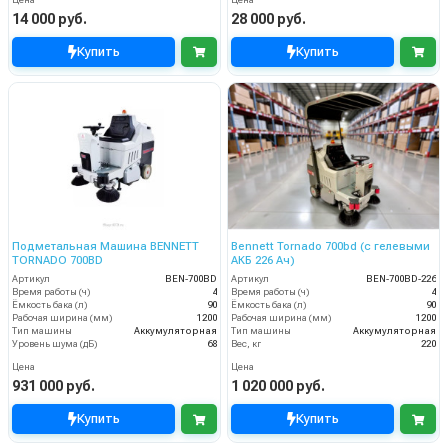
14 000 руб.
28 000 руб.
Купить
Купить
Подметальная Машина BENNETT
Bennett Tornado 700bd (с гелевыми
TORNADO 700BD
АКБ 226 Ач)
Артикул
BEN-700BD
Артикул
BEN-700BD-226
Время работы (ч)
4
Время работы (ч)
4
Ёмкость бака (л)
90
Ёмкость бака (л)
90
Рабочая ширина (мм)
1200
Рабочая ширина (мм)
1200
Тип машины
Аккумуляторная
Тип машины
Аккумуляторная
Уровень шума (дБ)
68
Вес, кг
220
Цена
Цена
931 000 руб.
1 020 000 руб.
Купить
Купить