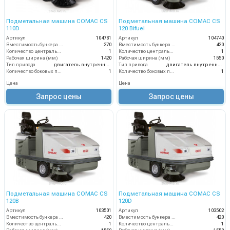
Подметальная машина COMAC CS
Подметальная машина COMAC CS
110D
120 Bifuel
Артикул
104781
Артикул
104740
Вместимость бункера (л)
270
Вместимость бункера (л)
420
Количество центральных мусоросборных валиков (шт)
1
Количество центральных мусоросборных валиков (шт)
1
Рабочая ширина (мм)
1420
Рабочая ширина (мм)
1550
Тип привода
двигатель внутреннего сгорания
Тип привода
двигатель внутреннего сгорания
Количество боковых подметальных щёток (шт)
1
Количество боковых подметальных щёток (шт)
1
Цена
Цена
Запрос цены
Запрос цены
Подметальная машина COMAC CS
Подметальная машина COMAC CS
120B
120D
Артикул
103501
Артикул
103502
Вместимость бункера (л)
420
Вместимость бункера (л)
420
Количество центральных мусоросборных валиков (шт)
1
Количество центральных мусоросборных валиков (шт)
1