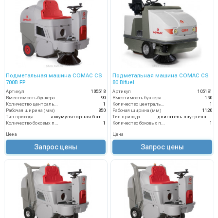
Подметальная машина COMAC CS
Подметальная машина COMAC CS
700B FP
80 Bifuel
Артикул
105518
Артикул
105191
Вместимость бункера (л)
90
Вместимость бункера (л)
190
Количество центральных мусоросборных валиков (шт)
1
Количество центральных мусоросборных валиков (шт)
1
Рабочая ширина (мм)
850
Рабочая ширина (мм)
1120
Тип привода
аккумуляторная батарея
Тип привода
двигатель внутреннего сгорания
Количество боковых подметальных щёток (шт)
1
Количество боковых подметальных щёток (шт)
1
Цена
Цена
Запрос цены
Запрос цены