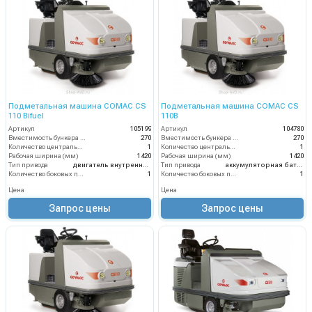
Подметальная машина COMAC CS
Подметальная машина COMAC CS
110 Bifuel
110B
Артикул
105199
Артикул
104780
Вместимость бункера (л)
270
Вместимость бункера (л)
270
Количество центральных мусоросборных валиков (шт)
1
Количество центральных мусоросборных валиков (шт)
1
Рабочая ширина (мм)
1420
Рабочая ширина (мм)
1420
Тип привода
двигатель внутреннего сгорания
Тип привода
аккумуляторная батарея
Количество боковых подметальных щёток (шт)
1
Количество боковых подметальных щёток (шт)
1
Цена
Цена
Запрос цены
Запрос цены