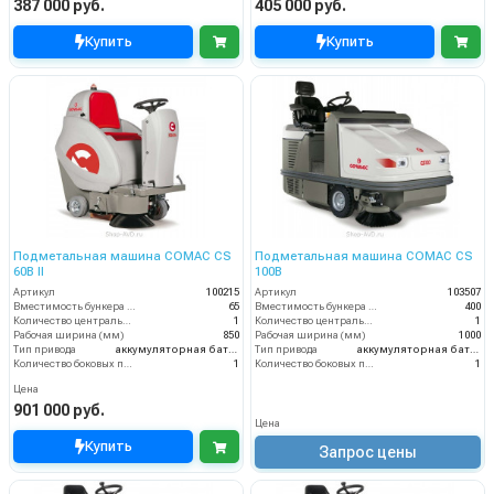
387 000 руб.
405 000 руб.
Купить
Купить
Подметальная машина COMAC CS
Подметальная машина COMAC CS
60B II
100B
Артикул
100215
Артикул
103507
Вместимость бункера (л)
65
Вместимость бункера (л)
400
Количество центральных мусоросборных валиков (шт)
1
Количество центральных мусоросборных валиков (шт)
1
Рабочая ширина (мм)
850
Рабочая ширина (мм)
1000
Тип привода
аккумуляторная батарея
Тип привода
аккумуляторная батарея
Количество боковых подметальных щёток (шт)
1
Количество боковых подметальных щёток (шт)
1
Цена
901 000 руб.
Цена
Купить
Запрос цены