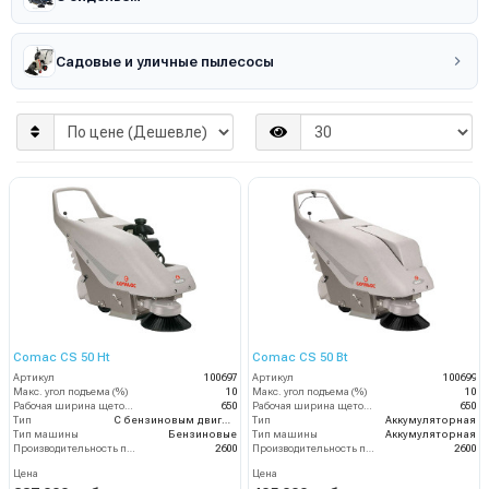
Садовые и уличные пылесосы
Comac CS 50 Ht
Comac CS 50 Bt
Артикул
100697
Артикул
100699
Макс. угол подъема (%)
10
Макс. угол подъема (%)
10
Рабочая ширина щеток (мм)
650
Рабочая ширина щеток (мм)
650
Тип
С бензиновым двигателем
Тип
Аккумуляторная
Тип машины
Бензиновые
Тип машины
Аккумуляторная
Производительность по площади (м2/ч)
2600
Производительность по площади (м2/ч)
2600
Цена
Цена