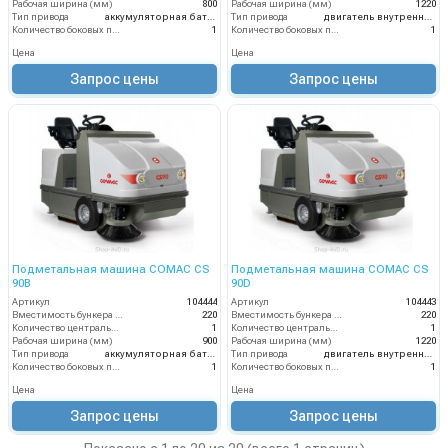
Рабочая ширина (мм)
800
Рабочая ширина (мм)
1220
Тип привода
аккумуляторная батарея
Тип привода
двигатель внутреннего сгорания
Количество боковых подметальных щёток (шт)
1
Количество боковых подметальных щёток (шт)
1
Цена
Цена
Запрос цены
Запрос цены
Подметальная машина COMAC CS
Подметальная машина COMAC CS
90B
90D
Артикул
104444
Артикул
104443
Вместимость бункера (л)
220
Вместимость бункера (л)
220
Количество центральных мусоросборных валиков (шт)
1
Количество центральных мусоросборных валиков (шт)
1
Рабочая ширина (мм)
900
Рабочая ширина (мм)
1220
Тип привода
аккумуляторная батарея
Тип привода
двигатель внутреннего сгорания
Количество боковых подметальных щёток (шт)
1
Количество боковых подметальных щёток (шт)
1
Цена
Цена
Запрос цены
Запрос цены