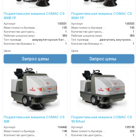
Подметальная машина COMAC CS
Подметальная машина COMAC CS
800B FP
800H FP
Артикул
105551
Артикул
105555
Вместимость бункера (л)
105
Вместимость бункера (л)
105
Количество центральных мусоросборных валиков (шт)
1
Количество центральных мусоросборных валиков (шт)
1
Рабочая ширина (мм)
950
Рабочая ширина (мм)
950
Тип привода
аккумуляторная батарея
Тип привода
двигатель внутреннего сгорания
Количество боковых подметальных щёток (шт)
1
Количество боковых подметальных щёток (шт)
1
Цена
Цена
Запрос цены
Запрос цены
Подметальная машина COMAC CS
Подметальная машина COMAC CS
80B
90 Bifuel
Артикул
104442
Артикул
105195
Вместимость бункера (л)
190
Вместимость бункера (л)
220
Количество центральных мусоросборных валиков (шт)
1
Количество центральных мусоросборных валиков (шт)
1